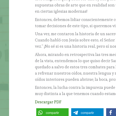
supuestas obras de arte que en realidad so
en ciertas iglesias modernas!
Entonces, debemos lidiar conscientemente c
tomar decisiones de este tipo, si queremos viv
Una vez, me contaron la historia de un sace
Cuando habló con Jesús sobre esto, el Señor l
vez.” ¡No sé si es una historia real, pero sí n
Ahora, mirando en retrospectiva las tres med
de la vista, entendemos lo que quiso decir S
quedado a salvo de estos tres combates para 
a refrenar nuestros oídos, nuestra lengua y n
oídos interiores pueden abrirse; la boca, pron
Entonces, la lucha contra la impureza puede 
muy distinta a la que tenemos cuando estamos
Descargar PDF
compartir
compartir