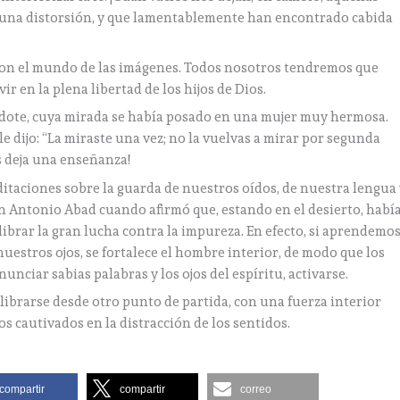
n una distorsión, y que lamentablemente han encontrado cabida
on el mundo de las imágenes. Todos nosotros tendremos que
ir en la plena libertad de los hijos de Dios.
rdote, cuya mirada se había posado en una mujer muy hermosa.
e dijo: “La miraste una vez; no la vuelvas a mirar por segunda
os deja una enseñanza!
itaciones sobre la guarda de nuestros oídos, de nuestra lengua 
an Antonio Abad cuando afirmó que, estando en el desierto, habí
librar la gran lucha contra la impureza. En efecto, si aprendemo
uestros ojos, se fortalece el hombre interior, de modo que los
unciar sabias palabras y los ojos del espíritu, activarse.
librarse desde otro punto de partida, con una fuerza interior
 cautivados en la distracción de los sentidos.
compartir
compartir
correo