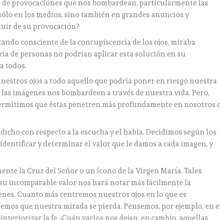
o de provocaciones que nos bombardean, particularmente las
ólo en los medios, sino también en grandes anuncios y
uir de su provocación?
ando consciente de la concupiscencia de los ojos, miraba
ía de personas no podrían aplicar esta solución en su
a todos.
estros ojos a todo aquello que podría poner en riesgo nuestra
e las imágenes nos bombardeen a través de nuestra vida. Pero,
 permitimos que éstas penetren más profundamente en nosotros 
 dicho con respecto a la escucha y el habla. Decidimos según los
identificar y determinar el valor que le damos a cada imagen, y
te la Cruz del Señor o un ícono de la Virgen María. Tales
su incomparable valor nos hará notar más fácilmente la
genes. Cuanto más centremos nuestros ojos en lo que es
emos que nuestra mirada se pierda. Pensemos, por ejemplo, en e
interiorizar la fe. ¡Cuán vacíos nos dejan, en cambio, aquellas