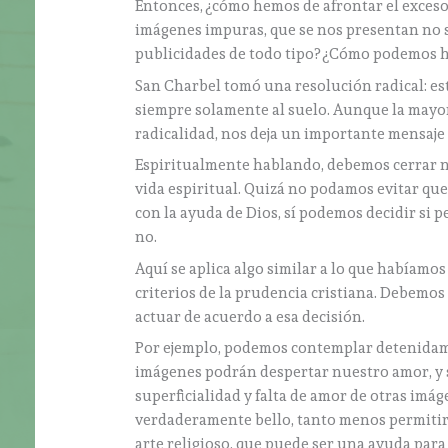
Entonces, ¿cómo hemos de afrontar el exces
imágenes impuras, que se nos presentan no s
publicidades de todo tipo? ¿Cómo podemos h
San Charbel tomó una resolución radical: est
siempre solamente al suelo. Aunque la mayor
radicalidad, nos deja un importante mensaje 
Espiritualmente hablando, debemos cerrar nu
vida espiritual. Quizá no podamos evitar qu
con la ayuda de Dios, sí podemos decidir si
no.
Aquí se aplica algo similar a lo que habíamos
criterios de la prudencia cristiana. Debemos 
actuar de acuerdo a esa decisión.
Por ejemplo, podemos contemplar detenidamen
imágenes podrán despertar nuestro amor, y 
superficialidad y falta de amor de otras imá
verdaderamente bello, tanto menos permitir
arte religioso, que puede ser una ayuda para 