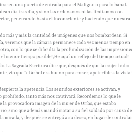
irse en una puerta de entrada para el Maligno o para lo banal.
n día tras día, y si no las ordenamos ni las limitamos con
erior, penetrando hasta el inconsciente y haciendo que nuestra
o más y más la cantidad de imágenes que nos bombardean. Si
fía, veremos que la cámara permanece cada vez menos tiempo en
tra, con lo que se dificulta la profundización de las impresione
el menor tiempo posible! ¡He aquí un reflejo del tiempo actual!
ado. La Sagrada Escritura dice que, después de que la mujer hubo
te, vio que “el árbol era bueno para comer, apetecible a la vista 
 despierta la apetencia. Los sentidos exteriores se activan, y
o prohibido, tanto más nos cautivará. Recordemos lo que le
de la provocadora imagen de la mujer de Urías, que estaba
rio; sino que además mandó matar a su fiel soldado por causa d
la mirada, y después se entregó a su deseo, en lugar de controla