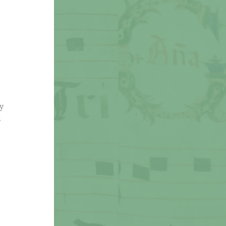
y
a
s