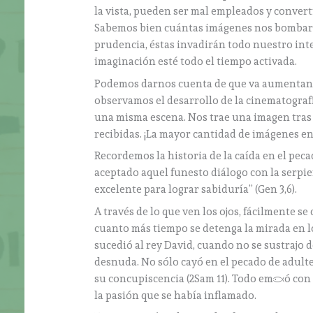
la vista, pueden ser mal empleados y convert
Sabemos bien cuántas imágenes nos bombardea
prudencia, éstas invadirán todo nuestro int
imaginación esté todo el tiempo activada.
Podemos darnos cuenta de que va aumentand
observamos el desarrollo de la cinematogra
una misma escena. Nos trae una imagen tras o
recibidas. ¡La mayor cantidad de imágenes en 
Recordemos la historia de la caída en el pec
aceptado aquel funesto diálogo con la serpien
excelente para lograr sabiduría” (Gen 3,6).
A través de lo que ven los ojos, fácilmente se
cuanto más tiempo se detenga la mirada en l
sucedió al rey David, cuando no se sustrajo 
desnuda. No sólo cayó en el pecado de adulte
su concupiscencia (2Sam 11). Todo empezó con 
la pasión que se había inflamado.