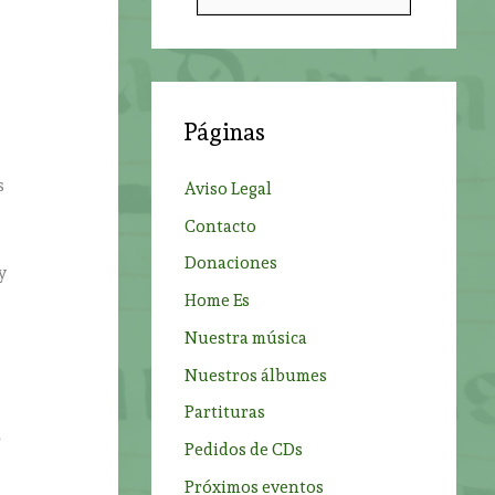
u
s
c
a
Páginas
r
p
s
Aviso Legal
o
Contacto
r
Donaciones
:
y
Home Es
Nuestra música
Nuestros álbumes
Partituras
e
r
Pedidos de CDs
Próximos eventos