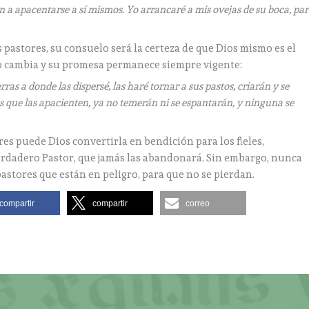
n a apacentarse a sí mismos. Yo arrancaré a mis ovejas de su boca, pa
os pastores, su consuelo será la certeza de que Dios mismo es el
no cambia y su promesa permanece siempre vigente:
erras a donde las dispersé, las haré tornar a sus pastos, criarán y se
es que las apacienten, ya no temerán ni se espantarán, y ninguna se
res puede Dios convertirla en bendición para los fieles,
dadero Pastor, que jamás las abandonará. Sin embargo, nunca
astores que están en peligro, para que no se pierdan.
compartir
compartir
correo