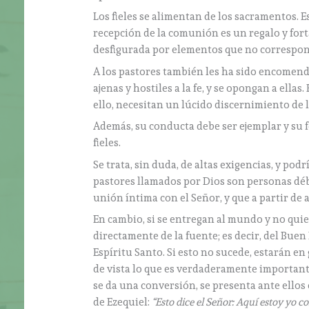
Los fieles se alimentan de los sacramentos. E
recepción de la comunión es un regalo y forta
desfigurada por elementos que no correspond
A los pastores también les ha sido encomend
ajenas y hostiles a la fe, y se opongan a ellas
ello, necesitan un lúcido discernimiento de l
Además, su conducta debe ser ejemplar y su f
fieles.
Se trata, sin duda, de altas exigencias, y po
pastores llamados por Dios son personas débi
unión íntima con el Señor, y que a partir de a
En cambio, si se entregan al mundo y no quie
directamente de la fuente; es decir, del Buen
Espíritu Santo. Si esto no sucede, estarán en
de vista lo que es verdaderamente important
se da una conversión, se presenta ante ellos
de Ezequiel:
“Esto dice el Señor: Aquí estoy yo c