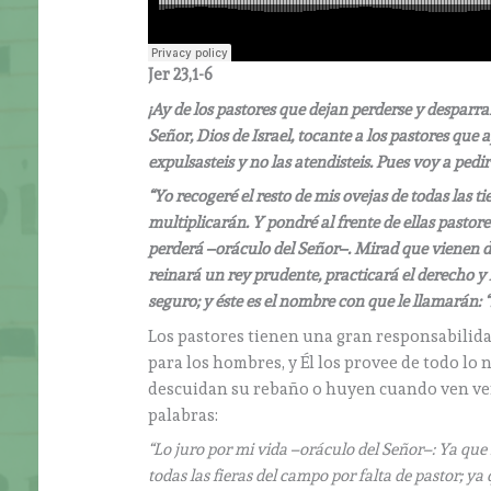
Jer 23,1-6
¡Ay de los pastores que dejan perderse y desparra
Señor, Dios de Israel, tocante a los pastores que
expulsasteis y no las atendisteis. Pues voy a ped
“Yo recogeré el resto de mis ovejas de todas las ti
multiplicarán. Y pondré al frente de ellas pastor
perderá –oráculo del Señor–. Mirad que vienen dí
reinará un rey prudente, practicará el derecho y la 
seguro; y éste es el nombre con que le llamarán: “
Los pastores tienen una gran responsabilidad
para los hombres, y Él los provee de todo lo 
descuidan su rebaño o huyen cuando ven venir 
palabras:
“Lo juro por mi vida –oráculo del Señor–: Ya que 
todas las fieras del campo por falta de pastor; y