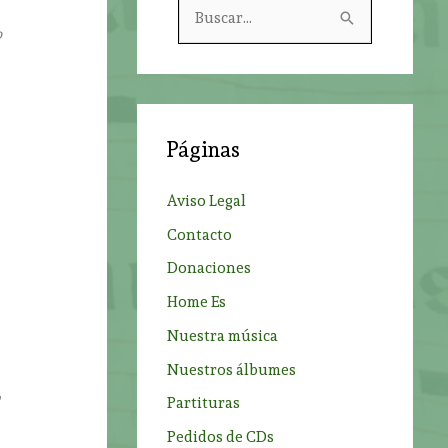
B
o
u
s
.
c
a
Páginas
r
p
Aviso Legal
o
Contacto
r
Donaciones
:
Home Es
Nuestra música
Nuestros álbumes
,
Partituras
Pedidos de CDs