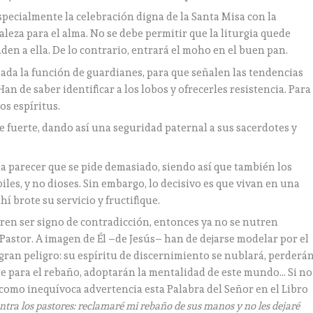
specialmente la celebración digna de la Santa Misa con la
leza para el alma. No se debe permitir que la liturgia quede
en a ella. De lo contrario, entrará el moho en el buen pan.
ada la función de guardianes, para que señalen las tendencias
. Han de saber identificar a los lobos y ofrecerles resistencia. Para
os espíritus.
e fuerte, dando así una seguridad paternal a sus sacerdotes y
dría parecer que se pide demasiado, siendo así que también los
les, y no dioses. Sin embargo, lo decisivo es que vivan en una
hí brote su servicio y fructifique.
ren ser signo de contradicción, entonces ya no se nutren
 Pastor. A imagen de Él –de Jesús– han de dejarse modelar por el
 gran peligro: su espíritu de discernimiento se nublará, perderá
e para el rebaño, adoptarán la mentalidad de este mundo… Si no
 como inequívoca advertencia esta Palabra del Señor en el Libro
ontra los pastores: reclamaré mi rebaño de sus manos y no les dejaré