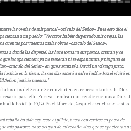
marse las ovejas de mis pastos! –oráculo del Señor–. Pues esto dice el
 apacientan a mi pueblo: “Vosotros habéis dispersado mis ovejas, las
iros cuentas por vuestras malas obras –oráculo del Señor–.
erras a donde las dispersé, las haré tornar a sus pastos, criarán y se
es que las apacienten; ya no temerán ni se espantarán, y ninguna se
as –oráculo del Señor– en que suscitaré a David un vástago justo:
justicia en la tierra. En sus días estará a salvo Judá, e Israel vivirá en
El Señor, justicia nuestra.”
 a los ojos del Señor. Se convierten en representantes de Dios
necesario para ello. Por eso, tendrán que rendir cuentas a Dios si
al lobo (cf. Jn 10,12). En el Libro de Ezequiel escuchamos estas
mi rebaño ha sido expuesto al pillaje, hasta convertirse en pasto de
a que mis pastores no se ocupan de mi rebaño, sino que se apacientan a s