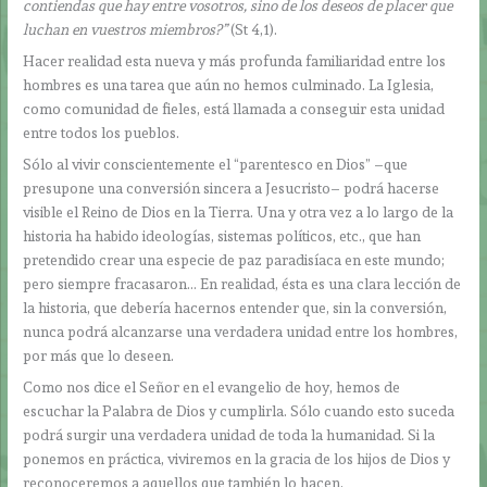
contiendas que hay entre vosotros, sino de los deseos de placer que
luchan en vuestros miembros?”
(St 4,1).
Hacer realidad esta nueva y más profunda familiaridad entre los
hombres es una tarea que aún no hemos culminado. La Iglesia,
como comunidad de fieles, está llamada a conseguir esta unidad
entre todos los pueblos.
Sólo al vivir conscientemente el “parentesco en Dios” –que
presupone una conversión sincera a Jesucristo– podrá hacerse
visible el Reino de Dios en la Tierra. Una y otra vez a lo largo de la
historia ha habido ideologías, sistemas políticos, etc., que han
pretendido crear una especie de paz paradisíaca en este mundo;
pero siempre fracasaron… En realidad, ésta es una clara lección de
la historia, que debería hacernos entender que, sin la conversión,
nunca podrá alcanzarse una verdadera unidad entre los hombres,
por más que lo deseen.
Como nos dice el Señor en el evangelio de hoy, hemos de
escuchar la Palabra de Dios y cumplirla. Sólo cuando esto suceda
podrá surgir una verdadera unidad de toda la humanidad. Si la
ponemos en práctica, viviremos en la gracia de los hijos de Dios y
reconoceremos a aquellos que también lo hacen.