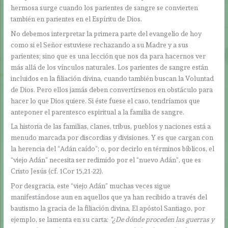
hermosa surge cuando los parientes de sangre se convierten
también en parientes en el Espíritu de Dios.
No debemos interpretar la primera parte del evangelio de hoy
como si el Señor estuviese rechazando a su Madre y a sus
parientes; sino que es una lección que nos da para hacernos ver
más allá de los vínculos naturales. Los parientes de sangre están
incluidos en la filiación divina, cuando también buscan la Voluntad
de Dios. Pero ellos jamás deben convertírsenos en obstáculo para
hacer lo que Dios quiere. Si éste fuese el caso, tendríamos que
anteponer el parentesco espiritual a la familia de sangre.
La historia de las familias, clanes, tribus, pueblos y naciones está a
menudo marcada por discordias y divisiones. Y es que cargan con
la herencia del “Adán caído”; o, por decirlo en términos bíblicos, el
“viejo Adán” necesita ser redimido por el “nuevo Adán”, que es
Cristo Jesús (cf. 1Cor 15,21-22).
Por desgracia, este “viejo Adán” muchas veces sigue
manifestándose aun en aquellos que ya han recibido a través del
bautismo la gracia de la filiación divina. El apóstol Santiago, por
ejemplo, se lamenta en su carta:
“¿De dónde proceden las guerras y