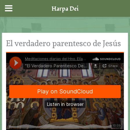
Harpa Dei
Ir
al
contenido
El verdadero parentesco de Jesús