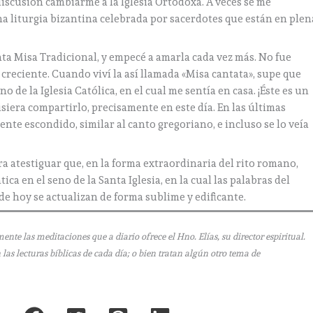
discusión cambiarme a la Iglesia Ortodoxa. A veces se me
na liturgia bizantina celebrada por sacerdotes que están en plen
nta Misa Tradicional, y empecé a amarla cada vez más. No fue
creciente. Cuando viví la así llamada «Misa cantata», supe que
de la Iglesia Católica, en el cual me sentía en casa. ¡Éste es un
isiera compartirlo, precisamente en este día. En las últimas
ente escondido, similar al canto gregoriano, e incluso se lo veía
era atestiguar que, en la forma extraordinaria del rito romano,
ca en el seno de la Santa Iglesia, en la cual las palabras del
e hoy se actualizan de forma sublime y edificante.
e las meditaciones que a diario ofrece el Hno. Elías, su director espiritual.
as lecturas bíblicas de cada día; o bien tratan algún otro tema de