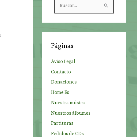
B
u
s
c
s
a
Páginas
r
p
Aviso Legal
o
Contacto
r
Donaciones
:
Home Es
Nuestra música
Nuestros álbumes
Partituras
Pedidos de CDs