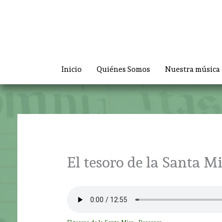
Ir
al
contenido
Inicio
Quiénes Somos
Nuestra música
El tesoro de la Santa M