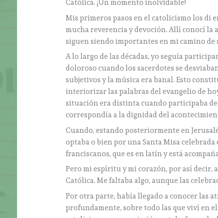
Católica. ¡Un momento inolvidable!
Mis primeros pasos en el catolicismo los di 
mucha reverencia y devoción. Allí conocí la 
siguen siendo importantes en mi camino de 
A lo largo de las décadas, yo seguía particip
doloroso cuando los sacerdotes se desviaban
subjetivos y la música era banal. Esto consti
interiorizar las palabras del evangelio de h
situación era distinta cuando participaba d
correspondía a la dignidad del acontecimien
Cuando, estando posteriormente en Jerusalén,
optaba o bien por una Santa Misa celebrada en
franciscanos, que es en latín y está acompañ
Pero mi espíritu y mi corazón, por así decir, 
Católica. Me faltaba algo, aunque las celebr
Por otra parte, había llegado a conocer las 
profundamente, sobre todo las que viví en el