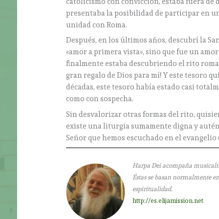
catolicismo con convicción, estaba fuera de 
presentaba la posibilidad de participar en u
unidad con Roma.
Después, en los últimos años, descubrí la Sa
«amor a primera vista», sino que fue un amor 
finalmente estaba descubriendo el rito romano 
gran regalo de Dios para mí! Y este tesoro qu
décadas, este tesoro había estado casi totalm
como con sospecha.
Sin desvalorizar otras formas del rito, quisi
existe una liturgia sumamente digna y auténti
Señor que hemos escuchado en el evangelio d
Harpa Dei acompaña musicalment
Éstas se basan normalmente en l
espiritualidad.
http://es.elijamission.net