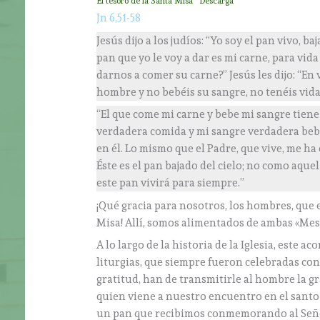
El tesoro de la Santa Misa
Descarga
Jn 6,51-58
Jesús dijo a los judíos: “Yo soy el pan vivo, ba
pan que yo le voy a dar es mi carne, para vid
darnos a comer su carne?” Jesús les dijo: “En 
hombre y no bebéis su sangre, no tenéis vida
“El que come mi carne y bebe mi sangre tiene 
verdadera comida y mi sangre verdadera bebi
en él. Lo mismo que el Padre, que vive, me ha
Éste es el pan bajado del cielo; no como aqu
este pan vivirá para siempre.”
¡Qué gracia para nosotros, los hombres, que 
Misa! Allí, somos alimentados de ambas «Mesas
A lo largo de la historia de la Iglesia, este 
liturgias, que siempre fueron celebradas con
gratitud, han de transmitirle al hombre la 
quien viene a nuestro encuentro en el santo
un pan que recibimos conmemorando al Seño