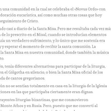
en una comunidad en la cual se celebraba el «Novus Ordo» con
adoración eucarística, así como muchas otras cosas que hoy
seguimiento de Cristo.
ando casi a diario de la Santa Misa. Pero me resultaba cada vez má
 de lo prescrito en el Misal, cuando se introducían elementos
tuía un verdadero sufrimiento, y lo único que me sostenía era
oy y esperar el momento de recibir la santa comunión. La
e la Santa Misa en nuestra comunidad, donde también la música
to.
 tenía diferentes alternativas para participar de la liturgia,
 el Gólgotha en silencio, o bien la Santa Misa oficial de los
ada de cantos gregorianos.
aún no se sentían totalmente en casa en la liturgia de la Iglesia
aciones en las que participaba ciertamente eran dignas.
atrayentes liturgias bizantinas, que me conmovieron
 Monte Athos y en Rusia. Pero, puesto que me convertí al