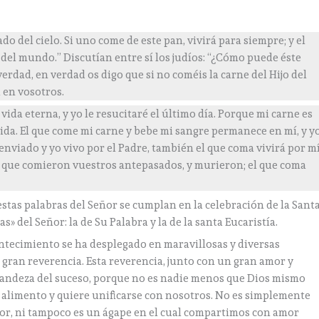
jado del cielo. Si uno come de este pan, vivirá para siempre; y el
a del mundo.” Discutían entre sí los judíos: “¿Cómo puede éste
verdad, en verdad os digo que si no coméis la carne del Hijo del
 en vosotros.
vida eterna, y yo le resucitaré el último día. Porque mi carne es
da. El que come mi carne y bebe mi sangre permanece en mí, y y
 enviado y yo vivo por el Padre, también el que coma vivirá por mí
el que comieron vuestros antepasados, y murieron; el que coma
estas palabras del Señor se cumplan en la celebración de la Sant
» del Señor: la de Su Palabra y la de la santa Eucaristía.
acontecimiento se ha desplegado en maravillosas y diversas
 gran reverencia. Esta reverencia, junto con un gran amor y
grandeza del suceso, porque no es nadie menos que Dios mismo
 alimento y quiere unificarse con nosotros. No es simplemente
r, ni tampoco es un ágape en el cual compartimos con amor