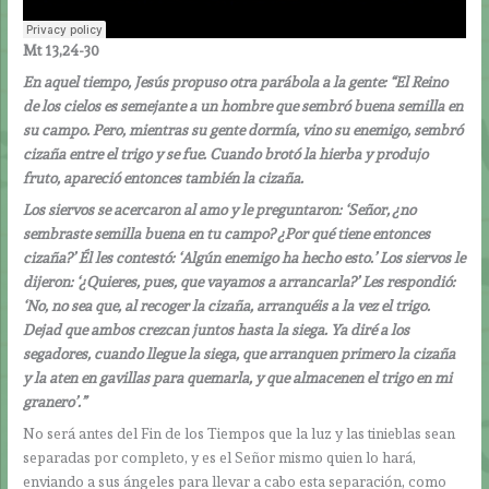
Mt 13,24-30
En aquel tiempo, Jesús propuso otra parábola a la gente: “El Reino
de los cielos es semejante a un hombre que sembró buena semilla en
su campo. Pero, mientras su gente dormía, vino su enemigo, sembró
cizaña entre el trigo y se fue. Cuando brotó la hierba y produjo
fruto, apareció entonces también la cizaña.
Los siervos se acercaron al amo y le preguntaron: ‘Señor, ¿no
sembraste semilla buena en tu campo? ¿Por qué tiene entonces
cizaña?’ Él les contestó: ‘Algún enemigo ha hecho esto.’ Los siervos le
dijeron: ‘¿Quieres, pues, que vayamos a arrancarla?’ Les respondió:
‘No, no sea que, al recoger la cizaña, arranquéis a la vez el trigo.
Dejad que ambos crezcan juntos hasta la siega. Ya diré a los
segadores, cuando llegue la siega, que arranquen primero la cizaña
y la aten en gavillas para quemarla, y que almacenen el trigo en mi
granero’.”
No será antes del Fin de los Tiempos que la luz y las tinieblas sean
separadas por completo, y es el Señor mismo quien lo hará,
enviando a sus ángeles para llevar a cabo esta separación, como