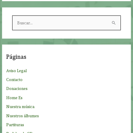
B
u
s
c
a
Páginas
r
p
Aviso Legal
o
Contacto
r
Donaciones
:
Home Es
Nuestra música
Nuestros álbumes
Partituras