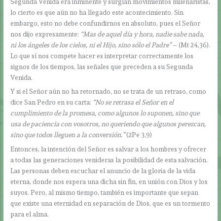
Segunda Venida era inminente y surgían movimientos milenaristas,
lo cierto es que aún no ha llegado este acontecimiento. Sin
embargo, esto no debe confundirnos en absoluto, pues el Señor
nos dijo expresamente:
“Mas de aquel día y hora, nadie sabe nada,
ni los ángeles de los cielos, ni el Hijo, sino sólo el Padre”
– (Mt 24,36).
Lo que sí nos compete hacer es interpretar correctamente los
signos de los tiempos, las señales que preceden a su Segunda
Venida.
Y si el Señor aún no ha retornado, no se trata de un retraso, como
dice San Pedro en su carta:
“No se retrasa el Señor en el
cumplimiento de la promesa, como algunos lo suponen, sino que
usa de paciencia con vosotros, no queriendo que algunos perezcan,
sino que todos lleguen a la conversión.”
(2Pe 3,9)
Entonces, la intención del Señor es salvar a los hombres y ofrecer
a todas las generaciones venideras la posibilidad de esta salvación.
Las personas deben escuchar el anuncio de la gloria de la vida
eterna, donde nos espera una dicha sin fin, en unión con Dios y los
suyos. Pero, al mismo tiempo, también es importante que sepan
que existe una eternidad en separación de Dios, que es un tormento
para el alma.