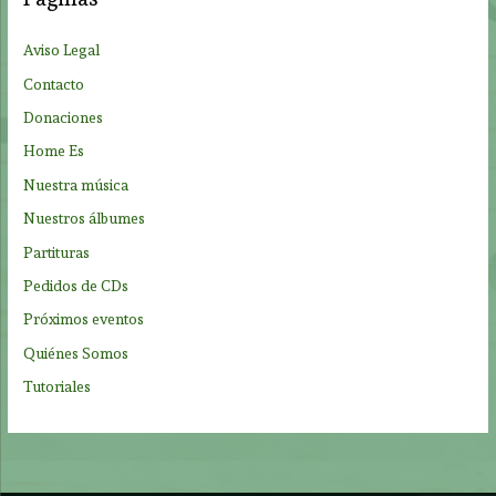
r
p
Aviso Legal
o
Contacto
r
Donaciones
:
Home Es
Nuestra música
Nuestros álbumes
Partituras
Pedidos de CDs
Próximos eventos
Quiénes Somos
Tutoriales