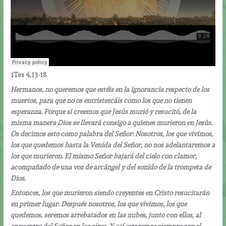
1Tes 4,13-18
Hermanos, no queremos que estéis en la ignorancia respecto de los
muertos, para que no os entristezcáis como los que no tienen
esperanza. Porque si creemos que Jesús murió y resucitó, de la
misma manera Dios se llevará consigo a quienes murieron en Jesús.
Os decimos esto como palabra del Señor: Nosotros, los que vivimos,
los que quedemos hasta la Venida del Señor, no nos adelantaremos a
los que murieron. El mismo Señor bajará del cielo con clamor,
acompañado de una voz de arcángel y del sonido de la trompeta de
Dios.
Entonces, los que murieron siendo creyentes en Cristo resucitarán
en primer lugar. Después nosotros, los que vivimos, los que
quedemos, seremos arrebatados en las nubes, junto con ellos, al
encuentro del Señor en los aires. Y así estaremos siempre con el