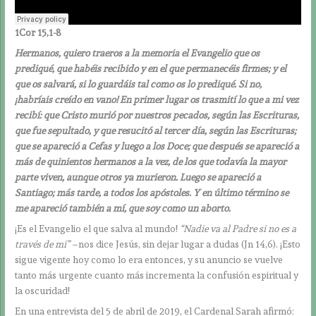
1Cor 15,1-8
Hermanos, quiero traeros a la memoria el Evangelio que os
prediqué, que habéis recibido y en el que permanecéis firmes; y el
que os salvará, si lo guardáis tal como os lo prediqué. Si no,
¡habríais creído en vano! En primer lugar os trasmití lo que a mi vez
recibí: que Cristo murió por nuestros pecados, según las Escrituras,
que fue sepultado, y que resucitó al tercer día, según las Escrituras;
que se apareció a Cefas y luego a los Doce; que después se apareció a
más de quinientos hermanos a la vez, de los que todavía la mayor
parte viven, aunque otros ya murieron. Luego se apareció a
Santiago; más tarde, a todos los apóstoles. Y en último término se
me apareció también a mí, que soy como un aborto.
¡Es el Evangelio el que salva al mundo!
“Nadie va al Padre si no es a
través de mí”
–nos dice Jesús, sin dejar lugar a dudas (Jn 14,6). ¡Esto
sigue vigente hoy como lo era entonces, y su anuncio se vuelve
tanto más urgente cuanto más incrementa la confusión espiritual y
la oscuridad!
En una entrevista del 5 de abril de 2019, el Cardenal Sarah afirmó: