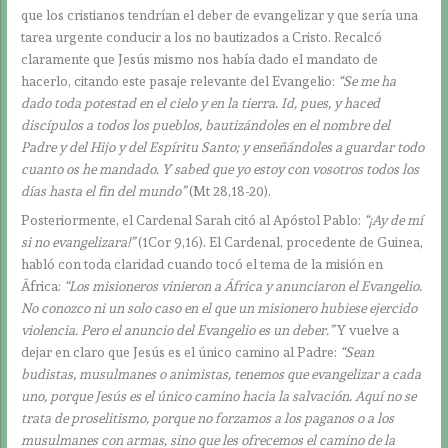
que los cristianos tendrían el deber de evangelizar y que sería una
tarea urgente conducir a los no bautizados a Cristo. Recalcó
claramente que Jesús mismo nos había dado el mandato de
hacerlo, citando este pasaje relevante del Evangelio:
“Se me ha
dado toda potestad en el cielo y en la tierra. Id, pues, y haced
discípulos a todos los pueblos, bautizándoles en el nombre del
Padre y del Hijo y del Espíritu Santo; y enseñándoles a guardar todo
cuanto os he mandado. Y sabed que yo estoy con vosotros todos los
días hasta el fin del mundo”
(Mt 28,18-20).
Posteriormente, el Cardenal Sarah citó al Apóstol Pablo:
“¡Ay de mí
si no evangelizara!”
(1Cor 9,16).
El Cardenal, procedente de Guinea,
habló con toda claridad cuando tocó el tema de la misión en
África:
“Los misioneros vinieron a África y anunciaron el Evangelio.
No conozco ni un solo caso en el que un misionero hubiese ejercido
violencia. Pero el anuncio del Evangelio es un deber.”
Y vuelve a
dejar en claro que Jesús es el único camino al Padre:
“Sean
budistas, musulmanes o animistas, tenemos que evangelizar a cada
uno, porque Jesús es el único camino hacia la salvación. Aquí no se
trata de proselitismo, porque no forzamos a los paganos o a los
musulmanes con armas, sino que les ofrecemos el camino de la