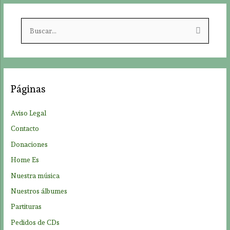
B
u
s
c
a
Páginas
r
p
Aviso Legal
o
Contacto
r
Donaciones
:
Home Es
Nuestra música
Nuestros álbumes
Partituras
Pedidos de CDs