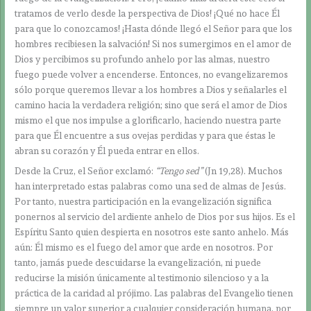
tratamos de verlo desde la perspectiva de Dios! ¡Qué no hace Él
para que lo conozcamos! ¡Hasta dónde llegó el Señor para que los
hombres recibiesen la salvación! Si nos sumergimos en el amor de
Dios y percibimos su profundo anhelo por las almas, nuestro
fuego puede volver a encenderse. Entonces, no evangelizaremos
sólo porque queremos llevar a los hombres a Dios y señalarles el
camino hacia la verdadera religión; sino que será el amor de Dios
mismo el que nos impulse a glorificarlo, haciendo nuestra parte
para que Él encuentre a sus ovejas perdidas y para que éstas le
abran su corazón y Él pueda entrar en ellos.
Desde la Cruz, el Señor exclamó:
“Tengo sed”
(Jn 19,28). Muchos
han interpretado estas palabras como una sed de almas de Jesús.
Por tanto, nuestra participación en la evangelización significa
ponernos al servicio del ardiente anhelo de Dios por sus hijos. Es el
Espíritu Santo quien despierta en nosotros este santo anhelo. Más
aún: Él mismo es el fuego del amor que arde en nosotros. Por
tanto, jamás puede descuidarse la evangelización, ni puede
reducirse la misión únicamente al testimonio silencioso y a la
práctica de la caridad al prójimo. Las palabras del Evangelio tienen
siempre un valor superior a cualquier consideración humana, por