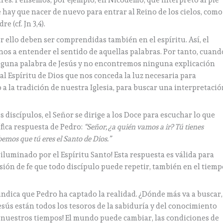
ares. Pensemos, por ejemplo, en Nicodemo, que interpretó al pie
e hay que nacer de nuevo para entrar al Reino de los cielos, como
e (cf. Jn 3,4).
or ello deben ser comprendidas también en el espíritu. Así, el
os a entender el sentido de aquellas palabras. Por tanto, cuand
una palabra de Jesús y no encontremos ninguna explicación
l Espíritu de Dios que nos conceda la luz necesaria para
 la tradición de nuestra Iglesia, para buscar una interpretació
iscípulos, el Señor se dirige a los Doce para escuchar lo que
fica respuesta de Pedro:
“Señor, ¿a quién vamos a ir? Tú tienes
bemos que tú eres el Santo de Dios.”
s iluminado por el Espíritu Santo! Esta respuesta es válida para
esión de fe que todo discípulo puede repetir, también en el tiem
 indica que Pedro ha captado la realidad. ¿Dónde más va a buscar,
 Jesús están todos los tesoros de la sabiduría y del conocimiento
ara nuestros tiempos! El mundo puede cambiar, las condiciones de