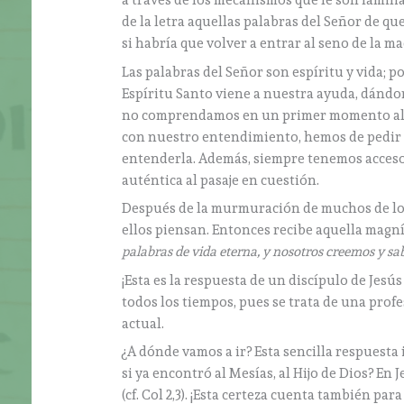
a través de los mecanismos que le son famili
de la letra aquellas palabras del Señor de qu
si habría que volver a entrar al seno de la madr
Las palabras del Señor son espíritu y vida; p
Espíritu Santo viene a nuestra ayuda, dándon
no comprendamos en un primer momento alg
con nuestro entendimiento, hemos de pedir a
entenderla. Además, siempre tenemos acceso a
auténtica al pasaje en cuestión.
Después de la murmuración de muchos de los d
ellos piensan. Entonces recibe aquella magní
palabras de vida eterna, y nosotros creemos y sa
¡Esta es la respuesta de un discípulo de Jesú
todos los tiempos, pues se trata de una prof
actual.
¿A dónde vamos a ir? Esta sencilla respuesta
si ya encontró al Mesías, al Hijo de Dios? En
(cf. Col 2,3). ¡Esta certeza cuenta también p