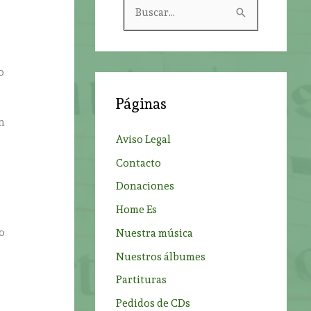
B
u
s
c
o
a
Páginas
r
n
p
Aviso Legal
o
Contacto
r
Donaciones
:
Home Es
po
Nuestra música
Nuestros álbumes
Partituras
Pedidos de CDs