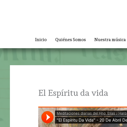
Ir
al
contenido
Inicio
Quiénes Somos
Nuestra música
El Espíritu da vida