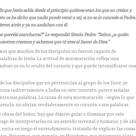
s que Jesús sabía desde el principio quiénes eran los que no creían y
esto os he dicho que nadie puede venir a mí, si no se lo concede el Padre.
ieron atrás y ya no andaban con él.
os queréis marcharos?” Le respondió Simón Pedro: “Señor, ¿a quién
nosotros creemos y sabemos que tú eres el Santo de Dios.”
mos que muchos de los discípulos no fueron capaces de
labras de Jesús. La actitud de murmuración refleja una
ándose ya en lo oculto del corazón y que puede intensificarse co
e los discípulos que no pertenecían al grupo de los Doce, se
ciona indirectamente a Judas en este contexto, parece señalar
ntra sus palabras. La causa de esta murmuración –según lo que
cuencia, no abrían verdaderamente su corazón a sus palabras.
 obras del Señor, hay que dejarse guiar e iluminar por este
riesgo de interpretarlas en un sentido terrenal y humano, y de ah
o, entra en juego el entendimiento, tratando de explicar las cosas