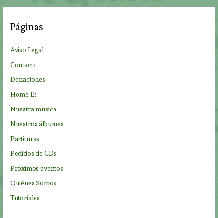
c
a
Páginas
r
p
Aviso Legal
o
Contacto
r
Donaciones
:
Home Es
Nuestra música
Nuestros álbumes
Partituras
Pedidos de CDs
Próximos eventos
Quiénes Somos
Tutoriales