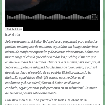
Is 25,6-10a
Sobre este monte, el Señor Todopoderoso preparará para todos los
pueblos un banquete de manjares especiales, un banquete de vinos
añejos, de manjares especiales y de selectos vinos añejos. Sobre este
monte rasgará el velo que cubre a todos los pueblos, el manto que
envuelve a todas las naciones. Devorará a la muerte para siempre; el
Señor omnipotente enjugará las lágrimas de todo rostro, y quitará
de toda la tierra el oprobio de su pueblo. El Señor mismo lo ha
dicho. En aquel día se dirá: “¡Sí, este es nuestro Dios; en él
confiamos, y él nos salvó! ¡Este es el Señor, en él hemos
confiado; regocijémonos y alegrémonos en su salvación!” La mano
del Señor se posará sobre este monte.
Con su venida al mundo y a través de todas las obras de la
salvación, el Señor rasgó el velo que cubría a todos los pueblos y el