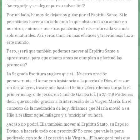
“se regocije y se alegre por su salvación”?
Por un lado, hemos de dejarnos guiar por el Espíritu Santo. Si le
permitimos hacer a un lado todo lo que obstaculiza su actuar en
nosotros, entonces nuestras palabras y obras serán cada vez más
sobrenaturales. Así, serán también más eficaces y traerán más luz a
este mundo.
Pero, ¿será que también podemos mover al Espíritu Santo a
apresurarse, para que cuanto antes se cumplan a plenitud las
promesas?
La Sagrada Escritura sugiere que sí… Nuestra oración
perseverante, el tocar con insistencia a la puerta de Dios, el rezar
sin desfallecer, trasciende hasta el Señor. ¡Recordemos tan solo el
primer milagro de Jesús, en Caná de Galilea (cf. Jn 2,1-11)! Podemos
decir que sucedió gracias a la intercesión de la Virgen María. En el
contexto de la meditación de hoy, diríamos que María movió a su
Hijo a realizar aquel milagro y a “anticipar” su hora.
¿Acaso no podrá Ella también mover al Espíritu Santo, su Esposo
Divino, a hacerlo todo con prontitud? Yo creo que vale la pena
pedírselo con todo el corazón a la Virgen… ¡Ella acogerá más que