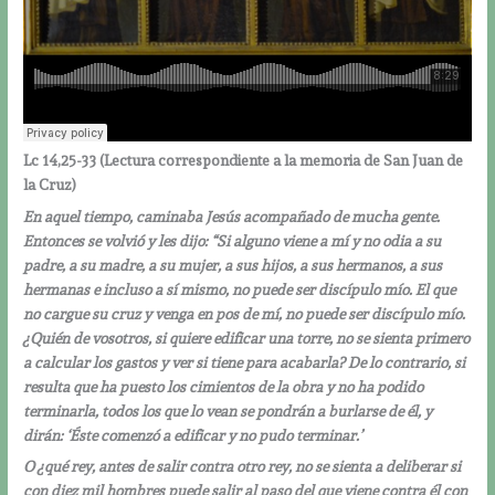
Lc 14,25-33 (
Lectura correspondiente a la memoria de San Juan de
la Cruz)
En aquel tiempo, caminaba Jesús acompañado de mucha gente.
Entonces se volvió y les dijo: “Si alguno viene a mí y no odia a su
padre, a su madre, a su mujer, a sus hijos, a sus hermanos, a sus
hermanas e incluso a sí mismo, no puede ser discípulo mío. El que
no cargue su cruz y venga en pos de mí, no puede ser discípulo mío.
¿Quién de vosotros, si quiere edificar una torre, no se sienta primero
a calcular los gastos y ver si tiene para acabarla? De lo contrario, si
resulta que ha puesto los cimientos de la obra y no ha podido
terminarla, todos los que lo vean se pondrán a burlarse de él, y
dirán: ‘Éste comenzó a edificar y no pudo terminar.’
O ¿qué rey, antes de salir contra otro rey, no se sienta a deliberar si
con diez mil hombres puede salir al paso del que viene contra él con