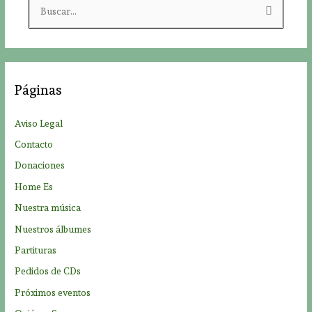
B
u
s
c
a
Páginas
r
p
Aviso Legal
o
Contacto
r
Donaciones
:
Home Es
Nuestra música
Nuestros álbumes
Partituras
Pedidos de CDs
Próximos eventos