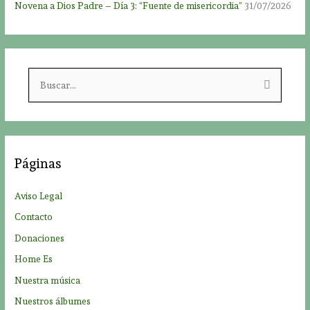
Novena a Dios Padre – Día 3: “Fuente de misericordia”
31/07/2026
B
u
s
c
a
Páginas
r
p
Aviso Legal
o
Contacto
r
Donaciones
:
Home Es
Nuestra música
Nuestros álbumes