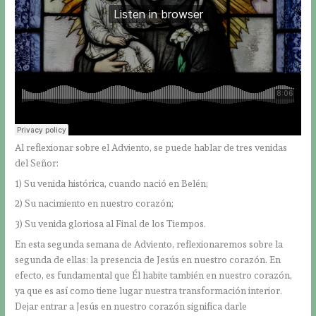
Al reflexionar sobre el Adviento, se puede hablar de tres venidas
del Señor:
1) Su venida histórica, cuando nació en Belén;
2) Su nacimiento en nuestro corazón;
3) Su venida gloriosa al Final de los Tiempos.
En esta segunda semana de Adviento, reflexionaremos sobre la
segunda de ellas: la presencia de Jesús en nuestro corazón. En
efecto, es fundamental que Él habite también en nuestro corazón,
ya que es así como tiene lugar nuestra transformación interior.
Dejar entrar a Jesús en nuestro corazón significa darle