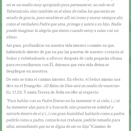
mí es un medio muy apropiado para permanecer, no solo en el
Tabernáculo, sino también en el alma de todos los que están en
estado de gracia, para establecer allí mi trono y morar siempre ahí,
como el verdadero Padre que ama, protege y asiste a su hijo. Nadie
puede imaginar la alegría que siento cuando estoy a solas con un
alma».
Así pues, profundizar en nuestra vida interior consiste en que,
habiéndole abierto de par en par las puertas de nuestro corazón al
Señor y volviéndoselo a ofrecer después de cada pequeña ofensa
para reconciliarnos con Él, dejemos que esta vida divina se
despliegue en nosotros.
De esto se trata el camino interior. En efecto, el Señor mismo nos
dice en el Evangelio:
«El Reino de Dios está en medio de vosotros»
(Lc 17,21). Y santa Teresa de Ávila escribe al respecto:
“Para hablar con su Padre Eterno no ha menester ir al cielo, (…) ni
ha menester alas para ir a buscarle, sino ponerse en soledad y
mirarle dentro de sí y (…) con gran humildad hablarle como a padre,
pedirle como a padre, contarle sus trabajos, pedirle remedio para
ellos, entendiendo que no es digna de ser su hija”
(Camino de