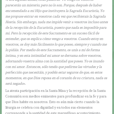
parecerán un misterio; pero no lo son. Porque, después de haber
encomendado a mi Hijo que instituyera la Sagrada Eucaristía, Yo
me propuse entrar en vosotros cada vez que recibierais la Sagrada
Hostia. Sin embargo, nada me impide venir a vosotros incluso antes
de la recepción de la Eucaristía, puesto que nada es imposible para
mí. Pero la recepción de este Sacramento es un suceso fácil de
entender, que os explica cómo vengo a vosotros. Cuando estoy en
vosotros, os doy más fácilmente lo que poseo, siempre y cuando me
lo pidáis. Por medio de este Sacramento, os unís a mí de forma
íntima, y en esta intimidad mi amor se derrama sobre vosotros,
adornando vuestra alma con la santidad que poseo. Yo os inundo
con mi amor. Entonces, sólo tenéis que pedirme las virtudes y la
perfección que necesitáis, y podéis estar seguros de que, en estos
momentos, en que Dios reposa en el corazón de su criatura, nada os
será negado».
La atenta participación en la Santa Misa y la recepción de la Santa
Comunión son medios eminentes para profundizar en la fe y para
que Dios habite en nosotros. Esto es aún más cierto cuando la
liturgia se celebra con dignidad y en todos sus elementos
corresponde a la santidad de este maravilloso acontecimiento.