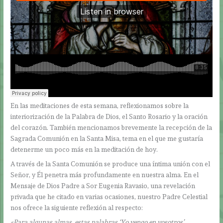
En las meditaciones de esta semana, reflexionamos sobre la
interiorización de la Palabra de Dios, el Santo Rosario y la oración
del corazón. También mencionamos brevemente la recepción de la
Sagrada Comunión en la Santa Misa, tema en el que me gustaría
detenerme un poco más en la meditación de hoy.
A través de la Santa Comunión se produce una íntima unión con el
Señor, y Él penetra más profundamente en nuestra alma. En el
Mensaje de Dios Padre a Sor Eugenia Ravasio, una revelación
privada que he citado en varias ocasiones, nuestro Padre Celestial
nos ofrece la siguiente reflexión al respecto:
«Para algunas almas, estas palabras ‘Yo vengo en vosotros’