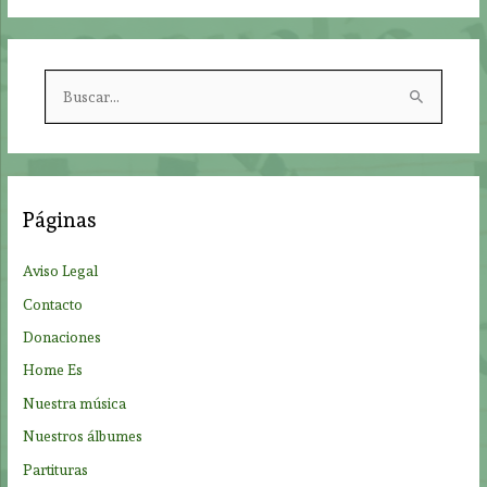
B
u
s
c
a
Páginas
r
p
Aviso Legal
o
Contacto
r
Donaciones
:
Home Es
Nuestra música
Nuestros álbumes
Partituras