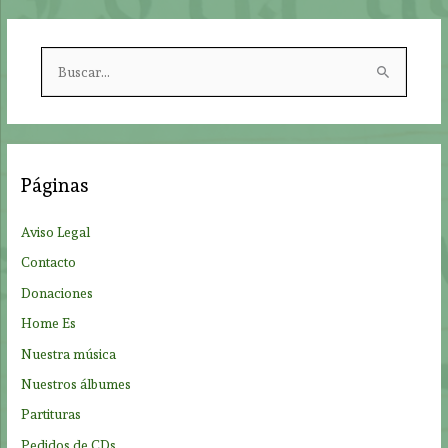
B
u
s
c
a
Páginas
r
p
Aviso Legal
o
Contacto
r
Donaciones
:
Home Es
Nuestra música
Nuestros álbumes
Partituras
Pedidos de CDs