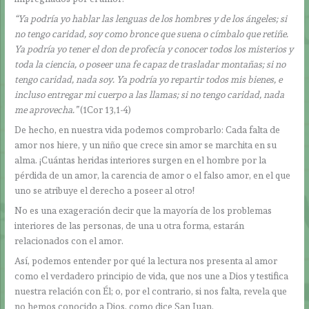
“Ya podría yo hablar las lenguas de los hombres y de los ángeles; si
no tengo caridad, soy como bronce que suena o címbalo que retiñe.
Ya podría yo tener el don de profecía y conocer todos los misterios y
toda la ciencia, o poseer una fe capaz de trasladar montañas; si no
tengo caridad, nada soy. Ya podría yo repartir todos mis bienes, e
incluso entregar mi cuerpo a las llamas; si no tengo caridad, nada
me aprovecha.”
(1Cor 13,1-4)
De hecho, en nuestra vida podemos comprobarlo: Cada falta de
amor nos hiere, y un niño que crece sin amor se marchita en su
alma. ¡Cuántas heridas interiores surgen en el hombre por la
pérdida de un amor, la carencia de amor o el falso amor, en el que
uno se atribuye el derecho a poseer al otro!
No es una exageración decir que la mayoría de los problemas
interiores de las personas, de una u otra forma, estarán
relacionados con el amor.
Así, podemos entender por qué la lectura nos presenta al amor
como el verdadero principio de vida, que nos une a Dios y testifica
nuestra relación con Él; o, por el contrario, si nos falta, revela que
no hemos conocido a Dios, como dice San Juan.