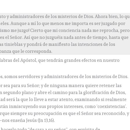
sto y administradores de los misterios de Dios. Ahora bien, lo q
fieles. Aunque a mí lo que menos me importa es ser juzgado por
ismo me juzgo! Cierto que mi conciencia nada me reprocha, pero
z es el Señor. Así que no juzguéis nada antes de tiempo, hasta que
las tinieblas y pondrá de manifiesto las intenciones de los
abanza que le corresponda.
labras del Apóstol, que tendrán grandes efectos en nuestro
os, somos servidores y administradores de los misterios de Dios.
r sea para su Señor; y de ninguna manera quiere retener las
n segundo plano y abre el camino para la glorificación de Dios,
d será la que lo lleve a estar atento, examinando si realmente
están inmiscuyendo sus propios intereses, como ‘coexistencias’.
rque siempre su preocupación es que el Señor sea reconocido, y
–nos enseña Jesús (Jn 13,16).
hacerlo todo “de cara a su señor”, con espíritu de