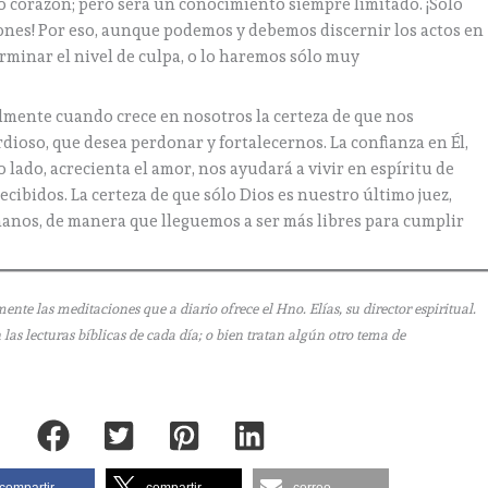
io corazón; pero será un conocimiento siempre limitado. ¡Sólo
zones! Por eso, aunque podemos y debemos discernir los actos en
minar el nivel de culpa, o lo haremos sólo muy
almente cuando crece en nosotros la certeza de que nos
ioso, que desea perdonar y fortalecernos. La confianza en Él,
ro lado, acrecienta el amor, nos ayudará a vivir en espíritu de
ecibidos. La certeza de que sólo Dios es nuestro último juez,
anos, de manera que lleguemos a ser más libres para cumplir
e las meditaciones que a diario ofrece el Hno. Elías, su director espiritual.
as lecturas bíblicas de cada día; o bien tratan algún otro tema de
compartir
compartir
correo