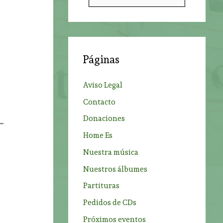
u
s
c
a
Páginas
r
p
Aviso Legal
o
Contacto
r
Donaciones
:
Home Es
Nuestra música
Nuestros álbumes
Partituras
Pedidos de CDs
Próximos eventos