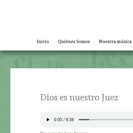
Ir
al
contenido
Inicio
Quiénes Somos
Nuestra música
Dios es nuestro Juez