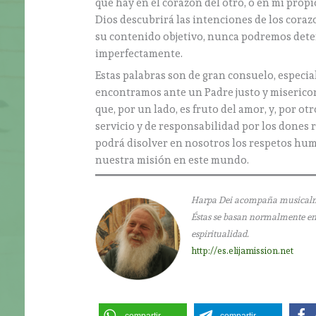
que hay en el corazón del otro, o en mi prop
Dios descubrirá las intenciones de los cora
su contenido objetivo, nunca podremos deter
imperfectamente.
Estas palabras son de gran consuelo, especi
encontramos ante un Padre justo y misericord
que, por un lado, es fruto del amor, y, por ot
servicio y de responsabilidad por los dones r
podrá disolver en nosotros los respetos hum
nuestra misión en este mundo.
Harpa Dei acompaña musicalment
Éstas se basan normalmente en l
espiritualidad.
http://es.elijamission.net
compartir
compartir