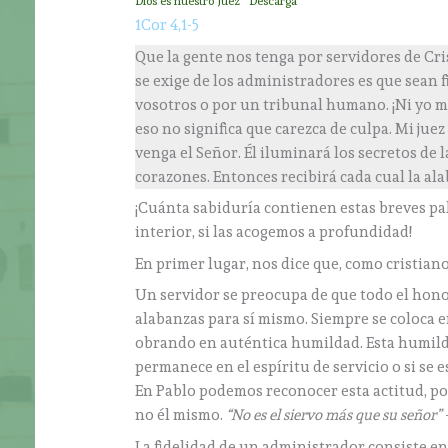
Dios es nuestro Juez
Descarga
1Cor 4,1-5
Que la gente nos tenga por servidores de Cri
se exige de los administradores es que sean 
vosotros o por un tribunal humano. ¡Ni yo m
eso no significa que carezca de culpa. Mi jue
venga el Señor. Él iluminará los secretos de 
corazones. Entonces recibirá cada cual la al
¡Cuánta sabiduría contienen estas breves pa
interior, si las acogemos a profundidad!
En primer lugar, nos dice que, como cristian
Un servidor se preocupa de que todo el hono
alabanzas para sí mismo. Siempre se coloca e
obrando en auténtica humildad. Esta humilda
permanece en el espíritu de servicio o si se 
En Pablo podemos reconocer esta actitud, po
no él mismo.
“No es el siervo más que su señor”
La fidelidad de un administrador consiste en 