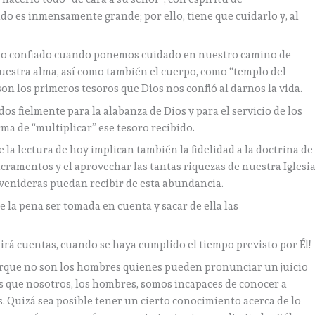
ado es inmensamente grande; por ello, tiene que cuidarlo y, al
ido confiado cuando ponemos cuidado en nuestro camino de
nuestra alma, así como también el cuerpo, como “templo del
s son los primeros tesoros que Dios nos confió al darnos la vida.
s fielmente para la alabanza de Dios y para el servicio de los
ma de “multiplicar” ese tesoro recibido.
e la lectura de hoy implican también la fidelidad a la doctrina de
 sacramentos y el aprovechar las tantas riquezas de nuestra Iglesi
 venideras puedan recibir de esta abundancia.
e la pena ser tomada en cuenta y sacar de ella las
edirá cuentas, cuando se haya cumplido el tiempo previsto por Él!
rque no son los hombres quienes pueden pronunciar un juicio
 es que nosotros, los hombres, somos incapaces de conocer a
. Quizá sea posible tener un cierto conocimiento acerca de lo