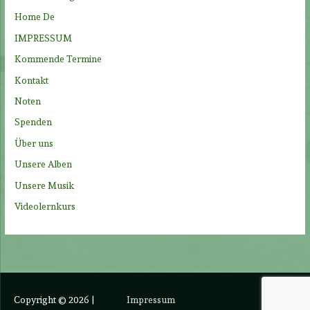
a
Home De
c
IMPRESSUM
h
Kommende Termine
:
Kontakt
Noten
Spenden
Über uns
Unsere Alben
Unsere Musik
Videolernkurs
Copyright © 2026
|
Impressum