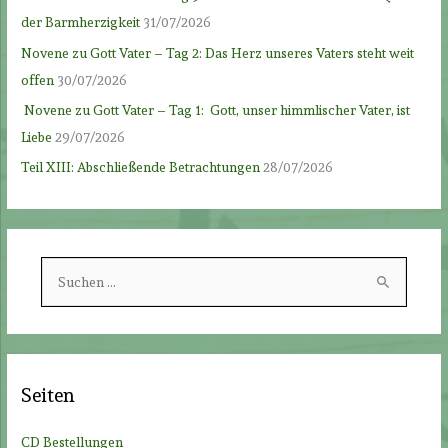
der Barmherzigkeit
31/07/2026
Novene zu Gott Vater – Tag 2: Das Herz unseres Vaters steht weit
offen
30/07/2026
Novene zu Gott Vater – Tag 1: Gott, unser himmlischer Vater, ist
Liebe
29/07/2026
Teil XIII: Abschließende Betrachtungen
28/07/2026
S
u
c
h
e
Seiten
n
n
CD Bestellungen