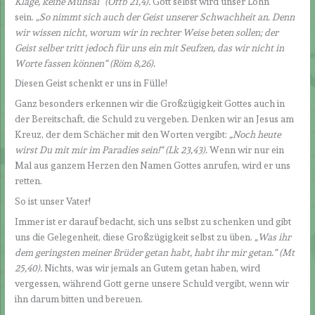
Klage, keine Mühsal“ (Offb 21,4).
Gott selbst wird unser Lohn
sein.
„So nimmt sich auch der Geist unserer Schwachheit an. Denn
wir wissen nicht, worum wir in rechter Weise beten sollen; der
Geist selber tritt jedoch für uns ein mit Seufzen, das wir nicht in
Worte fassen können“ (Röm 8,26).
Diesen Geist schenkt er uns in Fülle!
Ganz besonders erkennen wir die Großzügigkeit Gottes auch in
der Bereitschaft, die Schuld zu vergeben. Denken wir an Jesus am
Kreuz, der dem Schächer mit den Worten vergibt:
„Noch heute
wirst Du mit mir im Paradies sein!“ (Lk 23,43).
Wenn wir nur ein
Mal aus ganzem Herzen den Namen Gottes anrufen, wird er uns
retten.
So ist unser Vater!
Immer ist er darauf bedacht, sich uns selbst zu schenken und gibt
uns die Gelegenheit, diese Großzügigkeit selbst zu üben.
„Was ihr
dem geringsten meiner Brüder getan habt, habt ihr mir getan.“ (Mt
25,40).
Nichts, was wir jemals an Gutem getan haben, wird
vergessen, während Gott gerne unsere Schuld vergibt, wenn wir
ihn darum bitten und bereuen.