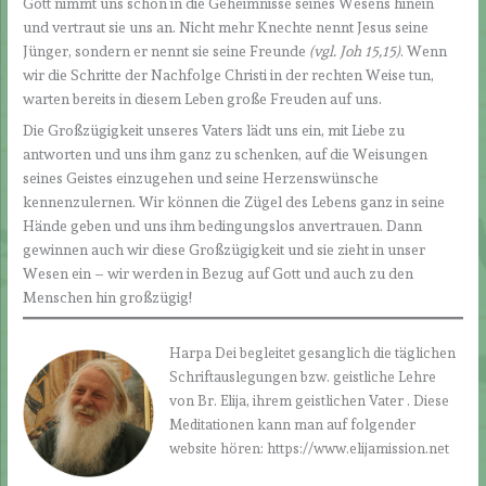
Gott nimmt uns schon in die Geheimnisse seines Wesens hinein
und vertraut sie uns an. Nicht mehr Knechte nennt Jesus seine
Jünger, sondern er nennt sie seine Freunde
(vgl. Joh 15,15)
. Wenn
wir die Schritte der Nachfolge Christi in der rechten Weise tun,
warten bereits in diesem Leben große Freuden auf uns.
Die Großzügigkeit unseres Vaters lädt uns ein, mit Liebe zu
antworten und uns ihm ganz zu schenken, auf die Weisungen
seines Geistes einzugehen und seine Herzenswünsche
kennenzulernen. Wir können die Zügel des Lebens ganz in seine
Hände geben und uns ihm bedingungslos anvertrauen. Dann
gewinnen auch wir diese Großzügigkeit und sie zieht in unser
Wesen ein – wir werden in Bezug auf Gott und auch zu den
Menschen hin großzügig!
Harpa Dei begleitet gesanglich die täglichen
Schriftauslegungen bzw. geistliche Lehre
von Br. Elija, ihrem geistlichen Vater . Diese
Meditationen kann man auf folgender
website hören: https://www.elijamission.net