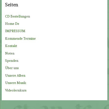
e
Seiten
n
n
CD Bestellungen
a
Home De
c
IMPRESSUM
h
Kommende Termine
:
Kontakt
Noten
Spenden
Über uns
Unsere Alben
Unsere Musik
Videolernkurs