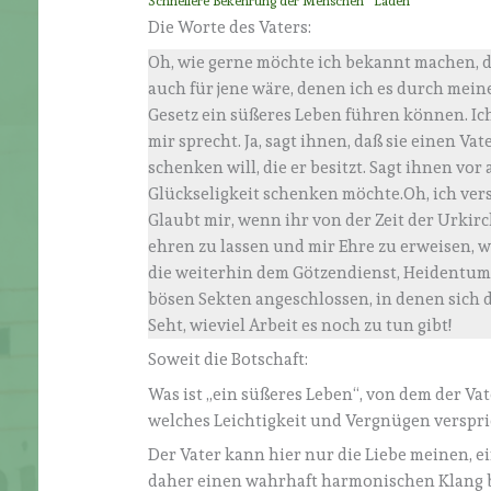
Schnellere Bekehrung der Menschen
Laden
Die Worte des Vaters:
Oh, wie gerne möchte ich bekannt machen, da
auch für jene wäre, denen ich es durch mein
Gesetz ein süßeres Leben führen können. I
mir sprecht. Ja, sagt ihnen, daß sie einen Va
schenken will, die er besitzt. Sagt ihnen vor
Glückseligkeit schenken möchte.Oh, ich ver
Glaubt mir, wenn ihr von der Zeit der Urki
ehren zu lassen und mir Ehre zu erweisen,
die weiterhin dem Götzendienst, Heidentum 
bösen Sekten angeschlossen, in denen sich d
Seht, wieviel Arbeit es noch zu tun gibt!
Soweit die Botschaft:
Was ist „ein süßeres Leben“, von dem der Vater
welches Leichtigkeit und Vergnügen verspric
Der Vater kann hier nur die Liebe meinen, e
daher einen wahrhaft harmonischen Klang b