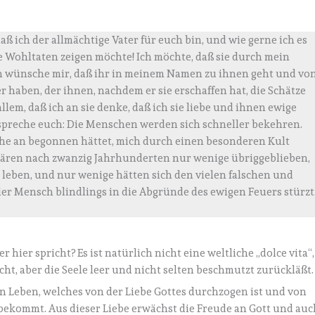
ß ich der allmächtige Vater für euch bin, und wie gerne ich es
e Wohltaten zeigen möchte! Ich möchte, daß sie durch mein
ch wünsche mir, daß ihr in meinem Namen zu ihnen geht und vo
ter haben, der ihnen, nachdem er sie erschaffen hat, die Schätze
 allem, daß ich an sie denke, daß ich sie liebe und ihnen ewige
spreche euch: Die Menschen werden sich schneller bekehren.
rche an begonnen hättet, mich durch einen besonderen Kult
 wären nach zwanzig Jahrhunderten nur wenige übriggeblieben,
leben, und nur wenige hätten sich den vielen falschen und
er Mensch blindlings in die Abgründe des ewigen Feuers stürzt
 hier spricht? Es ist natürlich nicht eine weltliche „dolce vita“,
ht, aber die Seele leer und nicht selten beschmutzt zurückläßt.
in Leben, welches von der Liebe Gottes durchzogen ist und von
ekommt. Aus dieser Liebe erwächst die Freude an Gott und auc