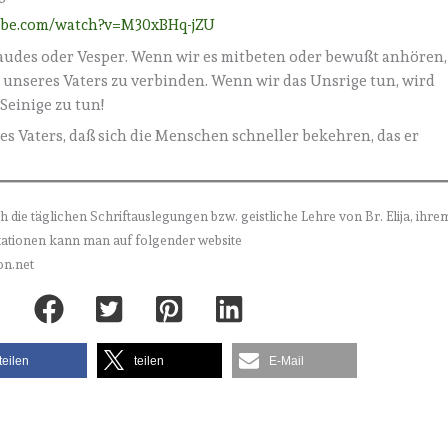
ube.com/watch?v=M30xBHq-jZU
 Laudes oder Vesper. Wenn wir es mitbeten oder bewußt anhören,
 unseres Vaters zu verbinden. Wenn wir das Unsrige tun, wird
Seinige zu tun!
des Vaters, daß sich die Menschen schneller bekehren, das er
h die täglichen Schriftauslegungen bzw. geistliche Lehre von Br. Elija, ihre
itationen kann man auf folgender website
on.net
teilen
teilen
E-Mail