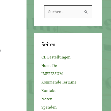
S
u
c
h
e
Seiten
n
e
n
CD Bestellungen
a
Home De
c
IMPRESSUM
h
Kommende Termine
:
Kontakt
Noten
Spenden