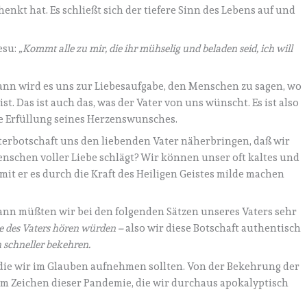
nkt hat. Es schließt sich der tiefere Sinn des Lebens auf und
esu:
„Kommt alle zu mir, die ihr mühselig und beladen seid, ich will
ann wird es uns zur Liebesaufgabe, den Menschen zu sagen, wo
t. Das ist auch das, was der Vater von uns wünscht. Es ist also
e Erfüllung seines Herzenswunsches.
Vaterbotschaft uns den liebenden Vater näherbringen, daß wir
enschen voller Liebe schlägt? Wir können unser oft kaltes und
amit er es durch die Kraft des Heiligen Geistes milde machen
dann müßten wir bei den folgenden Sätzen unseres Vaters sehr
 des Vaters hören würden –
also wir diese Botschaft authentisch
schneller bekehren.
s, die wir im Glauben aufnehmen sollten. Von der Bekehrung der
im Zeichen dieser Pandemie, die wir durchaus apokalyptisch