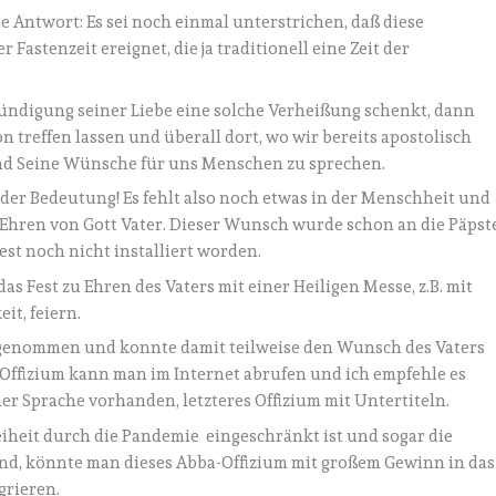
 Antwort: Es sei noch einmal unterstrichen, daß diese
 Fastenzeit ereignet, die ja traditionell eine Zeit der
ündigung seiner Liebe eine solche Verheißung schenkt, dann
 treffen lassen und überall dort, wo wir bereits apostolisch
 und Seine Wünsche für uns Menschen zu sprechen.
der Bedeutung! Es fehlt also noch etwas in der Menschheit und
zu Ehren von Gott Vater. Dieser Wunsch wurde schon an die Päpst
est noch nicht installiert worden.
das Fest zu Ehren des Vaters mit einer Heiligen Messe, z.B. mit
it, feiern.
ufgenommen und konnte damit teilweise den Wunsch des Vaters
s Offizium kann man im Internet abrufen und ich empfehle es
her Sprache vorhanden, letzteres Offizium mit Untertiteln.
reiheit durch die Pandemie eingeschränkt ist und sogar die
nd, könnte man dieses Abba-Offizium mit großem Gewinn in das
grieren.