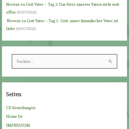
Novene zu Gott Vater – Tag 2: Das Herz unseres Vaters steht weit
offen
30/07/2026
Novene zu Gott Vater – Tag 1: Gott, unser himmlischer Vater, ist
Liebe
29/07/2026
S
u
c
h
e
Seiten
n
n
CD Bestellungen
a
Home De
c
IMPRESSUM
h