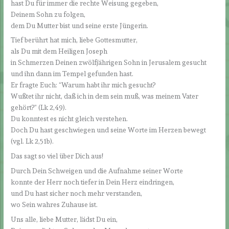
hast Du für immer die rechte Weisung gegeben,
Deinem Sohn zu folgen,
dem Du Mutter bist und seine erste Jüngerin.
Tief berührt hat mich, liebe Gottesmutter,
als Du mit dem Heiligen Joseph
in Schmerzen Deinen zwölfjährigen Sohn in Jerusalem gesucht
und ihn dann im Tempel gefunden hast.
Er fragte Euch: “Warum habt ihr mich gesucht?
Wußtet ihr nicht, daß ich in dem sein muß, was meinem Vater
gehört?” (Lk 2,49).
Du konntest es nicht gleich verstehen.
Doch Du hast geschwiegen und seine Worte im Herzen bewegt
(vgl. Lk 2,51b).
Das sagt so viel über Dich aus!
Durch Dein Schweigen und die Aufnahme seiner Worte
konnte der Herr noch tiefer in Dein Herz eindringen,
und Du hast sicher noch mehr verstanden,
wo Sein wahres Zuhause ist.
Uns alle, liebe Mutter, lädst Du ein,