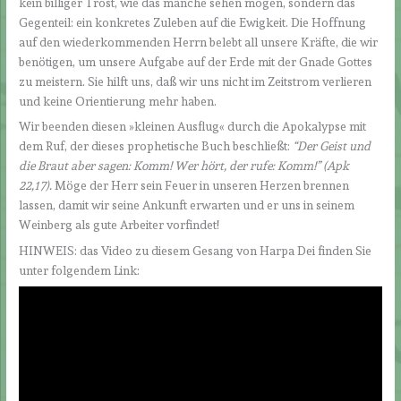
kein billiger Trost, wie das manche sehen mögen, sondern das
Gegenteil: ein konkretes Zuleben auf die Ewigkeit. Die Hoffnung
auf den wiederkommenden Herrn belebt all unsere Kräfte, die wir
benötigen, um unsere Aufgabe auf der Erde mit der Gnade Gottes
zu meistern. Sie hilft uns, daß wir uns nicht im Zeitstrom verlieren
und keine Orientierung mehr haben.
Wir beenden diesen »kleinen Ausflug« durch die Apokalypse mit
dem Ruf, der dieses prophetische Buch beschließt:
“Der Geist und
die Braut aber sagen: Komm! Wer hört, der rufe: Komm!” (Apk
22,17).
Möge der Herr sein Feuer in unseren Herzen brennen
lassen, damit wir seine Ankunft erwarten und er uns in seinem
Weinberg als gute Arbeiter vorfindet!
HINWEIS: das Video zu diesem Gesang von Harpa Dei finden Sie
unter folgendem Link: