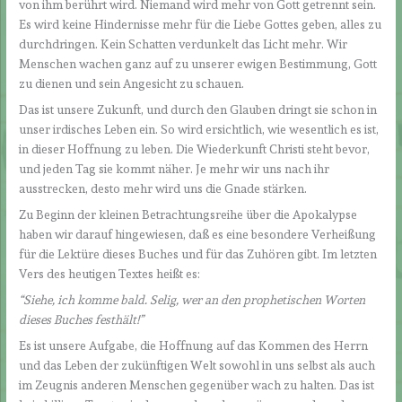
von ihm berührt wird. Niemand wird mehr von Gott getrennt sein.
Es wird keine Hindernisse mehr für die Liebe Gottes geben, alles zu
durchdringen. Kein Schatten verdunkelt das Licht mehr. Wir
Menschen wachen ganz auf zu unserer ewigen Bestimmung, Gott
zu dienen und sein Angesicht zu schauen.
Das ist unsere Zukunft, und durch den Glauben dringt sie schon in
unser irdisches Leben ein. So wird ersichtlich, wie wesentlich es ist,
in dieser Hoffnung zu leben. Die Wiederkunft Christi steht bevor,
und jeden Tag sie kommt näher. Je mehr wir uns nach ihr
ausstrecken, desto mehr wird uns die Gnade stärken.
Zu Beginn der kleinen Betrachtungsreihe über die Apokalypse
haben wir darauf hingewiesen, daß es eine besondere Verheißung
für die Lektüre dieses Buches und für das Zuhören gibt. Im letzten
Vers des heutigen Textes heißt es:
“Siehe, ich komme bald. Selig, wer an den prophetischen Worten
dieses Buches festhält!”
Es ist unsere Aufgabe, die Hoffnung auf das Kommen des Herrn
und das Leben der zukünftigen Welt sowohl in uns selbst als auch
im Zeugnis anderen Menschen gegenüber wach zu halten. Das ist