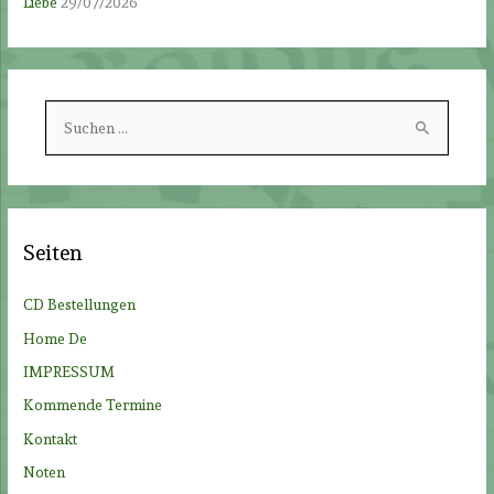
Liebe
29/07/2026
S
u
c
h
e
Seiten
n
n
CD Bestellungen
a
Home De
c
IMPRESSUM
h
Kommende Termine
:
Kontakt
Noten