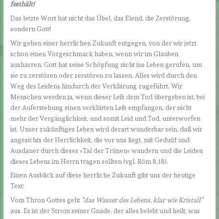
festhält!
Das letzte Wort hat nicht das Übel, das Elend, die Zerstörung,
sondern Gott!
Wir gehen einer herrlichen Zukunft entgegen, von der wir jetzt
schon einen Vorgeschmack haben, wenn wir im Glauben
ausharren. Gott hat seine Schöpfung nicht ins Leben gerufen, um
sie zu zerstören oder zerstören zu lassen. Alles wird durch den
Weg des Leidens hindurch der Verklärung zugeführt. Wir
Menschen werden ja, wenn dieser Leib dem Tod übergeben ist, bei
der Auferstehung einen verklärten Leib empfangen, der nicht
mehr der Vergänglichkeit, und somit Leid und Tod, unterworfen
ist. Unser zukünftiges Leben wird derart wunderbar sein, daß wir
angesichts der Herrlichkeit, die vor uns liegt, mit Geduld und
Ausdauer durch dieses »Tal der Tränen« wandern und die Leiden
dieses Lebens im Herrn tragen sollten (vgl. Röm 8,18).
Einen Ausblick auf diese herrliche Zukunft gibt uns der heutige
Text:
Vom Thron Gottes geht
“das Wasser des Lebens, klar wie Kristall”
aus. Es ist der Strom seiner Gnade, der alles belebt und heilt, was