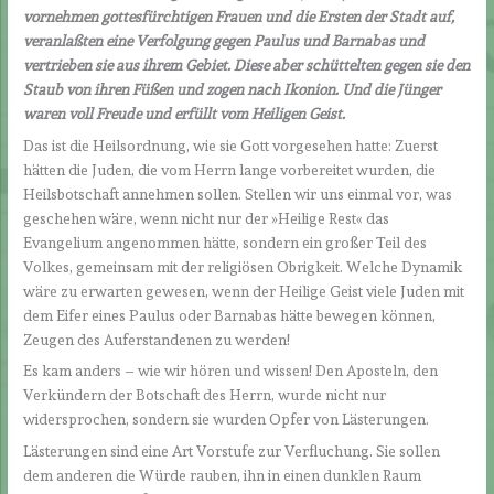
vornehmen gottesfürchtigen Frauen und die Ersten der Stadt auf,
veranlaßten eine Verfolgung gegen Paulus und Barnabas und
vertrieben sie aus ihrem Gebiet. Diese aber schüttelten gegen sie den
Staub von ihren Füßen und zogen nach Ikonion. Und die Jünger
waren voll Freude und erfüllt vom Heiligen Geist.
Das ist die Heilsordnung, wie sie Gott vorgesehen hatte: Zuerst
hätten die Juden, die vom Herrn lange vorbereitet wurden, die
Heilsbotschaft annehmen sollen. Stellen wir uns einmal vor, was
geschehen wäre, wenn nicht nur der »Heilige Rest« das
Evangelium angenommen hätte, sondern ein großer Teil des
Volkes, gemeinsam mit der religiösen Obrigkeit. Welche Dynamik
wäre zu erwarten gewesen, wenn der Heilige Geist viele Juden mit
dem Eifer eines Paulus oder Barnabas hätte bewegen können,
Zeugen des Auferstandenen zu werden!
Es kam anders – wie wir hören und wissen! Den Aposteln, den
Verkündern der Botschaft des Herrn, wurde nicht nur
widersprochen, sondern sie wurden Opfer von Lästerungen.
Lästerungen sind eine Art Vorstufe zur Verfluchung. Sie sollen
dem anderen die Würde rauben, ihn in einen dunklen Raum