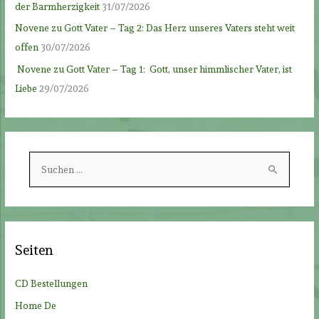
der Barmherzigkeit
31/07/2026
Novene zu Gott Vater – Tag 2: Das Herz unseres Vaters steht weit
offen
30/07/2026
Novene zu Gott Vater – Tag 1: Gott, unser himmlischer Vater, ist
Liebe
29/07/2026
S
u
c
h
e
Seiten
n
n
CD Bestellungen
a
Home De
c