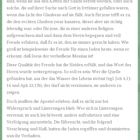
sind, wenn sie aus den Ketten der Sünde befreit werden, oder auch
solche, die auf ihrer Suche nach Gott in Irrtümer gefallen waren,
wenn das Licht des Glaubens auf sie fällt. Auch für jene trifft es zu,
die den rechten Glauben zwar kannten, dieser aber nie richtig
lebendig war; oder für jene, die in einer anderen Religion
aufgewachsen sind und dann dem Herrn begegnen und voll
Freude erfahren, daß Er es ist, den sie immer gesucht haben. Wie
groß ist beispielsweise die Freude für einen Juden heute, wenn er
erkennt, daß Jesus der verheißene Messias ist!
Diese Qualität der Freude hat die Heiden erfüllt, und das Wort des
Herrn wurde weitergetragen. So soll es sein: Wer die Quelle
gefunden hat, aus der das Wasser des Lebens strömt (vgl. Joh 4,13-
14 und Apk 22,17b), der darf nicht versäumen, sie anderen zu
zeigen.
Doch mußten die Apostel erleben, daß es nicht nur bei
Widerspruch und Lästerungen blieb. Wer sich in Lästerungen
verrennt, ist auch leicht bereit, andere aufzuhetzen und eine
Verfolgung anzuzetteln. Die Eifersucht, und ihr folgend
Verachtung und Haß, hatten die Juden ergriffen und dominierten
nun ihr Verhalten.