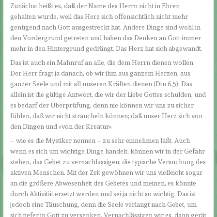
Zunächst heißt es, daß der Name des Herrn nicht in Ehren
gehalten wurde, weil das Herz sich offensichtlich nicht mehr
genügend nach Gott ausgestreckt hat. Andere Dinge sind wohl in
den Vordergrund getreten und haben das Denken an Gott immer
mehr in den Hintergrund gedrängt. Das Herz hat sich abgewandt.
Das ist auch ein Mahnruf an alle, die dem Herrn dienen wollen.
Der Herr fragt ja danach, ob wir ihm aus ganzem Herzen, aus
ganzer Seele und mit all unseren Kräften dienen (Dtn 6,5). Das
allein ist die gültige Antwort, die wir der Liebe Gottes schulden, und
es bedarf der Überprüfung, denn nie können wir uns zu sicher
fühlen, daß wir nicht straucheln können; daß unser Herz sich von
den Dingen und »von der Kreatur«
– wie es die Mystiker nennen – zu sehr einnehmen läßt. Auch
wenn es sich um wichtige Dinge handelt, können wir in der Gefahr
stehen, das Gebet zu vernachlässigen; die typische Versuchung des
aktiven Menschen. Mit der Zeit gewöhnen wir uns vielleicht sogar
an die größere Abwesenheit des Gebetes und meinen, es könnte
durch Aktivität ersetzt werden und sei ja nicht so wichtig. Das ist
jedoch eine Täuschung, denn die Seele verlangt nach Gebet, um
sich tiefer in Gott zu versenken. Vernachlässigen wir es, dann gerät