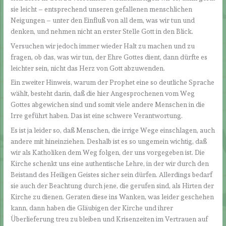
sie leicht – entsprechend unseren gefallenen menschlichen
Neigungen – unter den Einfluß von all dem, was wir tun und
denken, und nehmen nicht an erster Stelle Gott in den Blick.
Versuchen wir jedoch immer wieder Halt zu machen und zu
fragen, ob das, was wir tun, der Ehre Gottes dient, dann dürfte es
leichter sein, nicht das Herz von Gott abzuwenden.
Ein zweiter Hinweis, warum der Prophet eine so deutliche Sprache
wählt, besteht darin, daß die hier Angesprochenen vom Weg
Gottes abgewichen sind und somit viele andere Menschen in die
Irre geführt haben. Das ist eine schwere Verantwortung.
Es ist ja leider so, daß Menschen, die irrige Wege einschlagen, auch
andere mit hineinziehen. Deshalb ist es so ungemein wichtig, daß
wir als Katholiken dem Weg folgen, der uns vorgegeben ist. Die
Kirche schenkt uns eine authentische Lehre, in der wir durch den
Beistand des Heiligen Geistes sicher sein dürfen. Allerdings bedarf
sie auch der Beachtung durch jene, die gerufen sind, als Hirten der
Kirche zu dienen. Geraten diese ins Wanken, was leider geschehen
kann, dann haben die Gläubigen der Kirche und ihrer
Überlieferung treu zu bleiben und Krisenzeiten im Vertrauen auf