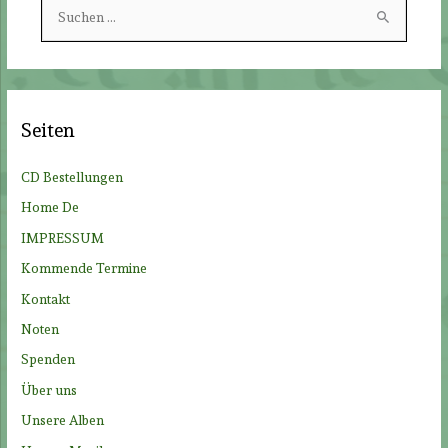
S
u
c
h
e
Seiten
n
n
CD Bestellungen
a
Home De
c
IMPRESSUM
h
Kommende Termine
:
Kontakt
Noten
Spenden
Über uns
Unsere Alben