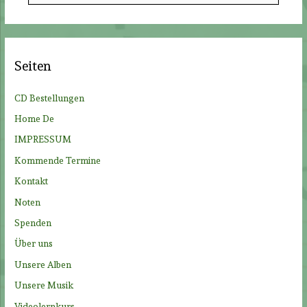
c
h
e
Seiten
n
n
CD Bestellungen
a
Home De
c
IMPRESSUM
h
Kommende Termine
:
Kontakt
Noten
Spenden
Über uns
Unsere Alben
Unsere Musik
Videolernkurs