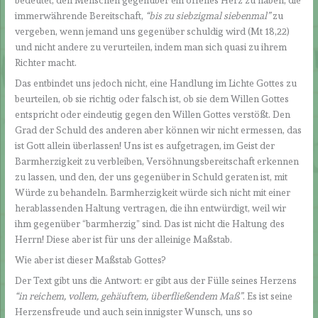
bedeutet, den Menschen gegenüber ein offenes Herz zu haben, die
immerwährende Bereitschaft,
“bis zu siebzigmal siebenmal
”
zu
vergeben, wenn jemand uns gegenüber schuldig wird (Mt 18,22)
und nicht andere zu verurteilen, indem man sich quasi zu ihrem
Richter macht.
Das entbindet uns jedoch nicht, eine Handlung im Lichte Gottes zu
beurteilen, ob sie richtig oder falsch ist, ob sie dem Willen Gottes
entspricht oder eindeutig gegen den Willen Gottes verstößt. Den
Grad der Schuld des anderen aber können wir nicht ermessen, das
ist Gott allein überlassen! Uns ist es aufgetragen, im Geist der
Barmherzigkeit zu verbleiben, Versöhnungsbereitschaft erkennen
zu lassen, und den, der uns gegenüber in Schuld geraten ist, mit
Würde zu behandeln. Barmherzigkeit würde sich nicht mit einer
herablassenden Haltung vertragen, die ihn entwürdigt, weil wir
ihm gegenüber “barmherzig” sind. Das ist nicht die Haltung des
Herrn! Diese aber ist für uns der alleinige Maßstab.
Wie aber ist dieser Maßstab Gottes?
Der Text gibt uns die Antwort: er gibt aus der Fülle seines Herzens
“in reichem, vollem, gehäuftem, überfließendem Maß”
. Es ist seine
Herzensfreude und auch sein innigster Wunsch, uns so