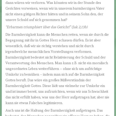
dann wären wir verloren. Was könnten wir in der Stunde des
Gerichtes vorweisen, wenn wir in unserem barmherzigen Vater
nicht einen gütigen Richter hätten und in seinem Sohn den, der
unsere Schuld auf sich genommen hat?
“Erbarmen triumphiert über das Gericht!
”
(Jak 2,13b)
Die Barmherzigkeit kann die Menschen retten, wenn sie durch die
Begegnung mit ihr in Gottes Herz schauen dürfen. Es ist aber
wesentlich, daß wir sie richtig verstehen und nicht durch
irgendwelche menschlichen Vorstellungen verformen.
Barmherzigkeit bedeutet nicht Relativierung der Schuld und der
Verantwortung des Menschen. Man kann z.B. nicht ein moralisch
ungeordnetes Leben weiterführen – ohne sich um aufrichtige
Umkehr zu bemühen – indem man sich auf die Barmherzigkeit
Gottes beruft. Das wäre ein großes Mißverständnis der
Barmherzigkeit Gottes. Diese lädt uns vielmehr zur Umkehr ein
und ist immer bereit, uns aufzurichten, wenn wir aus Schwachheit
das nicht erfüllt haben, was uns der Herr aufgetragen hat; aber nie
kann sie etwas Falsches legitimieren.
Auch uns ist die Haltung der Barmherzigkeit aufgetragen. Das