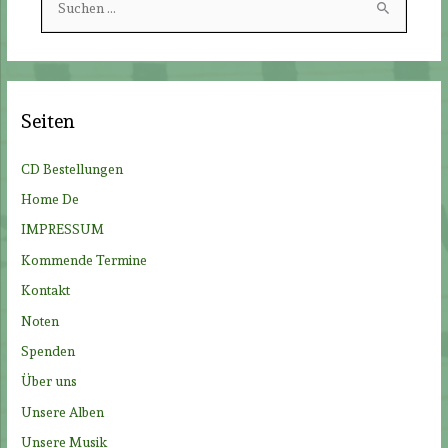
u
c
h
e
Seiten
n
n
CD Bestellungen
a
Home De
c
IMPRESSUM
h
Kommende Termine
:
Kontakt
Noten
Spenden
Über uns
Unsere Alben
Unsere Musik