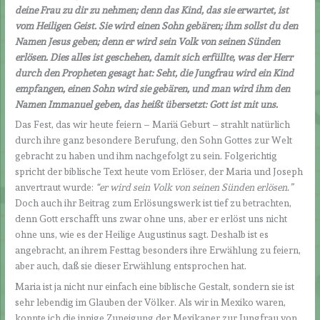
deine Frau zu dir zu nehmen; denn das Kind, das sie erwartet, ist
vom Heiligen Geist. Sie wird einen Sohn gebären; ihm sollst du den
Namen Jesus geben; denn er wird sein Volk von seinen Sünden
erlösen. Dies alles ist geschehen, damit sich erfüllte, was der Herr
durch den Propheten gesagt hat: Seht, die Jungfrau wird ein Kind
empfangen, einen Sohn wird sie gebären, und man wird ihm den
Namen Immanuel geben, das heißt übersetzt: Gott ist mit uns.
Das Fest, das wir heute feiern – Mariä Geburt – strahlt natürlich
durch ihre ganz besondere Berufung, den Sohn Gottes zur Welt
gebracht zu haben und ihm nachgefolgt zu sein. Folgerichtig
spricht der biblische Text heute vom Erlöser, der Maria und Joseph
anvertraut wurde:
“er wird sein Volk von seinen Sünden erlösen.”
Doch auch ihr Beitrag zum Erlösungswerk ist tief zu betrachten,
denn Gott erschafft uns zwar ohne uns, aber er erlöst uns nicht
ohne uns, wie es der Heilige Augustinus sagt. Deshalb ist es
angebracht, an ihrem Festtag besonders ihre Erwählung zu feiern,
aber auch, daß sie dieser Erwählung entsprochen hat.
Maria ist ja nicht nur einfach eine biblische Gestalt, sondern sie ist
sehr lebendig im Glauben der Völker. Als wir in Mexiko waren,
konnte ich die innige Zuneigung der Mexikaner zur Jungfrau von