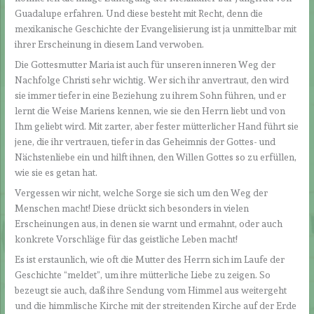
Guadalupe erfahren. Und diese besteht mit Recht, denn die
mexikanische Geschichte der Evangelisierung ist ja unmittelbar mit
ihrer Erscheinung in diesem Land verwoben.
Die Gottesmutter Maria ist auch für unseren inneren Weg der
Nachfolge Christi sehr wichtig. Wer sich ihr anvertraut, den wird
sie immer tiefer in eine Beziehung zu ihrem Sohn führen, und er
lernt die Weise Mariens kennen, wie sie den Herrn liebt und von
Ihm geliebt wird. Mit zarter, aber fester mütterlicher Hand führt sie
jene, die ihr vertrauen, tiefer in das Geheimnis der Gottes- und
Nächstenliebe ein und hilft ihnen, den Willen Gottes so zu erfüllen,
wie sie es getan hat.
Vergessen wir nicht, welche Sorge sie sich um den Weg der
Menschen macht! Diese drückt sich besonders in vielen
Erscheinungen aus, in denen sie warnt und ermahnt, oder auch
konkrete Vorschläge für das geistliche Leben macht!
Es ist erstaunlich, wie oft die Mutter des Herrn sich im Laufe der
Geschichte “meldet”, um ihre mütterliche Liebe zu zeigen. So
bezeugt sie auch, daß ihre Sendung vom Himmel aus weitergeht
und die himmlische Kirche mit der streitenden Kirche auf der Erde