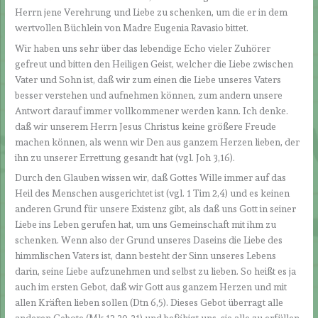
Herrn jene Verehrung und Liebe zu schenken, um die er in dem
wertvollen Büchlein von Madre Eugenia Ravasio bittet.
Wir haben uns sehr über das lebendige Echo vieler Zuhörer
gefreut und bitten den Heiligen Geist, welcher die Liebe zwischen
Vater und Sohn ist, daß wir zum einen die Liebe unseres Vaters
besser verstehen und aufnehmen können, zum andern unsere
Antwort darauf immer vollkommener werden kann. Ich denke.
daß wir unserem Herrn Jesus Christus keine größere Freude
machen können, als wenn wir Den aus ganzem Herzen lieben, der
ihn zu unserer Errettung gesandt hat (vgl. Joh 3,16).
Durch den Glauben wissen wir, daß Gottes Wille immer auf das
Heil des Menschen ausgerichtet ist (vgl. 1 Tim 2,4) und es keinen
anderen Grund für unsere Existenz gibt, als daß uns Gott in seiner
Liebe ins Leben gerufen hat, um uns Gemeinschaft mit ihm zu
schenken. Wenn also der Grund unseres Daseins die Liebe des
himmlischen Vaters ist, dann besteht der Sinn unseres Lebens
darin, seine Liebe aufzunehmen und selbst zu lieben. So heißt es ja
auch im ersten Gebot, daß wir Gott aus ganzem Herzen und mit
allen Kräften lieben sollen (Dtn 6,5). Dieses Gebot überragt alle