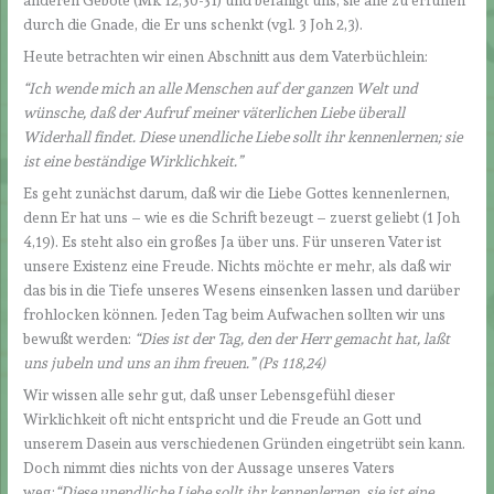
anderen Gebote (Mk 12,30-31) und befähigt uns, sie alle zu erfüllen
durch die Gnade, die Er uns schenkt (vgl. 3 Joh 2,3).
Heute betrachten wir einen Abschnitt aus dem Vaterbüchlein:
“Ich wende mich an alle Menschen auf der ganzen Welt und
wünsche, daß der Aufruf meiner väterlichen Liebe überall
Widerhall findet. Diese unendliche Liebe sollt ihr kennenlernen; sie
ist eine beständige Wirklichkeit.”
Es geht zunächst darum, daß wir die Liebe Gottes kennenlernen,
denn Er hat uns – wie es die Schrift bezeugt – zuerst geliebt (1 Joh
4,19). Es steht also ein großes Ja über uns. Für unseren Vater ist
unsere Existenz eine Freude. Nichts möchte er mehr, als daß wir
das bis in die Tiefe unseres Wesens einsenken lassen und darüber
frohlocken können. Jeden Tag beim Aufwachen sollten wir uns
bewußt werden:
“Dies ist der Tag, den der Herr gemacht hat, laßt
uns jubeln und uns an ihm freuen.” (Ps 118,24)
Wir wissen alle sehr gut, daß unser Lebensgefühl dieser
Wirklichkeit oft nicht entspricht und die Freude an Gott und
unserem Dasein aus verschiedenen Gründen eingetrübt sein kann.
Doch nimmt dies nichts von der Aussage unseres Vaters
weg:
“Diese unendliche Liebe sollt ihr kennenlernen, sie ist eine