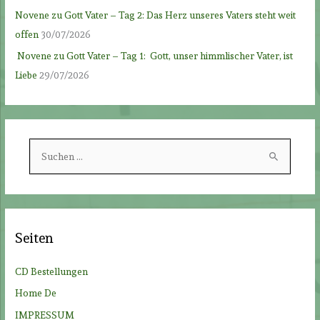
Novene zu Gott Vater – Tag 2: Das Herz unseres Vaters steht weit
offen
30/07/2026
Novene zu Gott Vater – Tag 1: Gott, unser himmlischer Vater, ist
Liebe
29/07/2026
S
u
c
h
e
Seiten
n
n
CD Bestellungen
a
Home De
c
IMPRESSUM