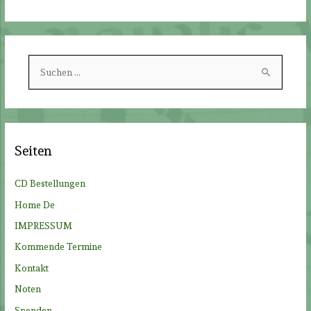
S
u
c
h
e
Seiten
n
n
CD Bestellungen
a
Home De
c
IMPRESSUM
h
Kommende Termine
:
Kontakt
Noten
Spenden