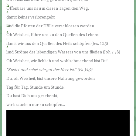
h
Offenbare uns neu in diesen Tagen den Weg,
a
damit keiner verlorengeht
r
m
und die Pforten der Hölle verschlossen werden.
a
Oh Weisheit, führe uns zu den Quellen des Lebens,
c
damit wir aus den Quellen des Heils schöpfen (Jes. 12,3)
y
)
und Ströme des lebendigen Wassers von uns fließen (Joh 7,38)
Oh Weisheit, wie lieblich und wohlschmeckend bist Du!
“Kostet und sehet wie gut der Herr ist!” (Ps 34,9)
Du, oh Weisheit, bist unsere Nahrung geworden.
Tag für Tag, Stunde um Stunde.
Du hast Dich uns geschenkt,
wir brauchen nur zu schöpfen…