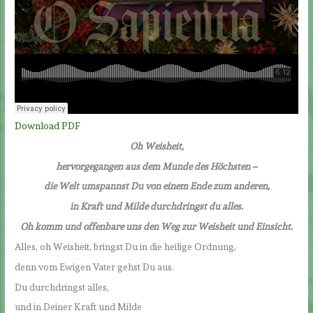
Download PDF
Oh Weisheit,
hervorgegangen aus dem Munde des Höchsten –
die Welt umspannst Du von einem Ende zum anderen,
in Kraft und Milde durchdringst du alles.
Oh komm und offenbare uns den Weg zur Weisheit und Einsicht.
Alles, oh Weisheit, bringst Du in die heilige Ordnung,
denn vom Ewigen Vater gehst Du aus.
Du durchdringst alles,
und in Deiner Kraft und Milde