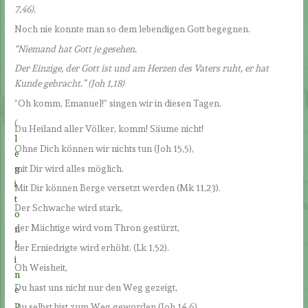
7,46).
Noch nie konnte man so dem lebendigen Gott begegnen.
“Niemand hat Gott je gesehen.
Der Einzige, der Gott ist und am Herzen des Vaters ruht, er hat
Kunde gebracht.” (Joh 1,18)
“Oh komm, Emanuel!” singen wir in diesen Tagen.
(
Du Heiland aller Völker, komm! Säume nicht!
l
Ohne Dich können wir nichts tun (Joh 15,5),
e
mit Dir wird alles möglich.
g
i
Mit Dir können Berge versetzt werden (Mk 11,23).
t
Der Schwache wird stark,
o
der Mächtige wird vom Thron gestürzt,
n
l
der Erniedrigte wird erhöht. (Lk 1,52).
i
Oh Weisheit,
n
Du hast uns nicht nur den Weg gezeigt,
e
p
Du selbst bist zum Weg geworden (Joh 14,6).