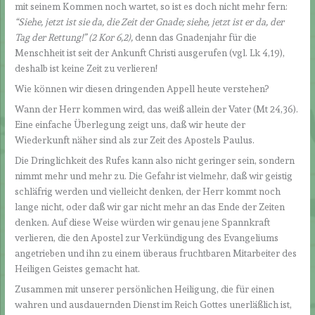
mit seinem Kommen noch wartet, so ist es doch nicht mehr fern:
“Siehe, jetzt ist sie da, die Zeit der Gnade; siehe, jetzt ist er da, der
Tag der Rettung!” (2 Kor 6,2),
denn das Gnadenjahr für die
Menschheit ist seit der Ankunft Christi ausgerufen (vgl. Lk 4,19),
deshalb ist keine Zeit zu verlieren!
Wie können wir diesen dringenden Appell heute verstehen?
Wann der Herr kommen wird, das weiß allein der Vater (Mt 24,36).
Eine einfache Überlegung zeigt uns, daß wir heute der
Wiederkunft näher sind als zur Zeit des Apostels Paulus.
Die Dringlichkeit des Rufes kann also nicht geringer sein, sondern
nimmt mehr und mehr zu. Die Gefahr ist vielmehr, daß wir geistig
schläfrig werden und vielleicht denken, der Herr kommt noch
lange nicht, oder daß wir gar nicht mehr an das Ende der Zeiten
denken. Auf diese Weise würden wir genau jene Spannkraft
verlieren, die den Apostel zur Verkündigung des Evangeliums
angetrieben und ihn zu einem überaus fruchtbaren Mitarbeiter des
Heiligen Geistes gemacht hat.
Zusammen mit unserer persönlichen Heiligung, die für einen
wahren und ausdauernden Dienst im Reich Gottes unerläßlich ist,