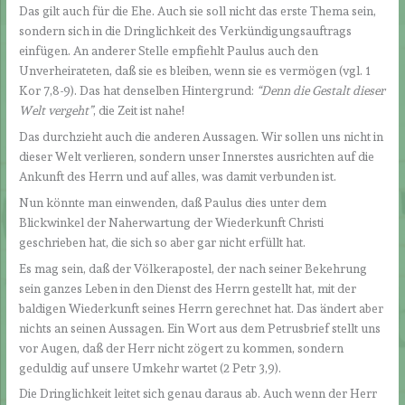
Das gilt auch für die Ehe. Auch sie soll nicht das erste Thema sein,
sondern sich in die Dringlichkeit des Verkündigungsauftrags
einfügen. An anderer Stelle empfiehlt Paulus auch den
Unverheirateten, daß sie es bleiben, wenn sie es vermögen (vgl. 1
Kor 7,8-9). Das hat denselben Hintergrund:
“Denn die Gestalt dieser
Welt vergeht”
, die Zeit ist nahe!
Das durchzieht auch die anderen Aussagen. Wir sollen uns nicht in
dieser Welt verlieren, sondern unser Innerstes ausrichten auf die
Ankunft des Herrn und auf alles, was damit verbunden ist.
Nun könnte man einwenden, daß Paulus dies unter dem
Blickwinkel der Naherwartung der Wiederkunft Christi
geschrieben hat, die sich so aber gar nicht erfüllt hat.
Es mag sein, daß der Völkerapostel, der nach seiner Bekehrung
sein ganzes Leben in den Dienst des Herrn gestellt hat, mit der
baldigen Wiederkunft seines Herrn gerechnet hat. Das ändert aber
nichts an seinen Aussagen. Ein Wort aus dem Petrusbrief stellt uns
vor Augen, daß der Herr nicht zögert zu kommen, sondern
geduldig auf unsere Umkehr wartet (2 Petr 3,9).
Die Dringlichkeit leitet sich genau daraus ab. Auch wenn der Herr