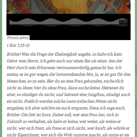
1 Kor 7,25-31
Brüder! Was die Frage der Ehelosigkeit angeht, so habe ich kein
Gebot vom Herrn. Ich gebe euch nur einen Rat als einer, den der
Herr durch sein Erbarmen vertrauenswürdig gemacht hat. Ich
meine, es ist gut wegen der bevorstehenden Not, ja, es ist gut für den
Menschen, so zu sein. Bist du an eine Frau gebunden, suche dich
nicht zu lösen; bist du ohne Frau, dann suche keine. Heiratest du
aber, so sündigst du nicht; und heiratet eine Jungfrau, sündigt auch
sie nicht. Freilich werden solche Leute irdischen Nöten nicht
entgehen; ich aber möchte sie euch ersparen. Denn ich sage euch,
Brüder: Die Zeit ist kurz. Daher soll, wer eine Frau hat, sich in
Zukunft so verhalten, als habe er keine, wer weint, als weine er
nicht, wer sich freut, als freue er sich nicht, wer kauft, als würde er
nicht Eigentümer, wer sich die Welt zunutze macht, als nutze er sie