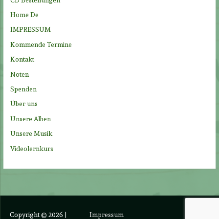
a
Home De
c
IMPRESSUM
h
Kommende Termine
:
Kontakt
Noten
Spenden
Über uns
Unsere Alben
Unsere Musik
Videolernkurs
Copyright © 2026
|
Impressum