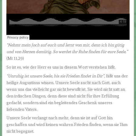
“Nehmt mein Joch auf euch und lernt von mir, denn ich bin gütig
und von Herzen demütig. So werdet ihr Ruhe finden für eure Seele.”
(Mt 11,29)
So ist es, wie der Herr es uns in diesem Wort verstehen läßt.
“Unruhig ist unsere Seele, bis sie Frieden findet in Dir”,
läßt uns der
heilige Augustinus wissen. Unsere Seele sucht nach Gott, auch
wenn uns das vielleicht gar nicht bewußt ist. Sie wird nicht satt an
den irdischen Dingen, denn diese sind nicht für ihre Erfüllung
gedacht, sondern sind ein begleitendes Geschenk unseres
liebenden Vaters.
Unsere Seele verlangt nach mehr, denn sie ist auf Gott hin
geschaffen und wird keinen wahren Frieden finden, wenn sie Ihm
nicht begegnet.