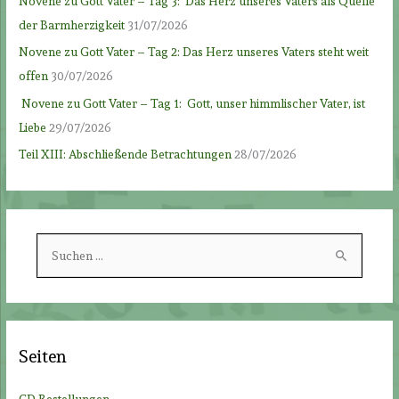
Novene zu Gott Vater – Tag 3: Das Herz unseres Vaters als Quelle
der Barmherzigkeit
31/07/2026
Novene zu Gott Vater – Tag 2: Das Herz unseres Vaters steht weit
offen
30/07/2026
Novene zu Gott Vater – Tag 1: Gott, unser himmlischer Vater, ist
Liebe
29/07/2026
Teil XIII: Abschließende Betrachtungen
28/07/2026
S
u
c
h
e
Seiten
n
n
CD Bestellungen