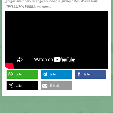
gregorianischer Gesänge, welche die „ureigensten Worte Jesu“
(IPSISSIMA VERBA) vertonen:
teilen
teilen
teilen
teilen
E-Mail