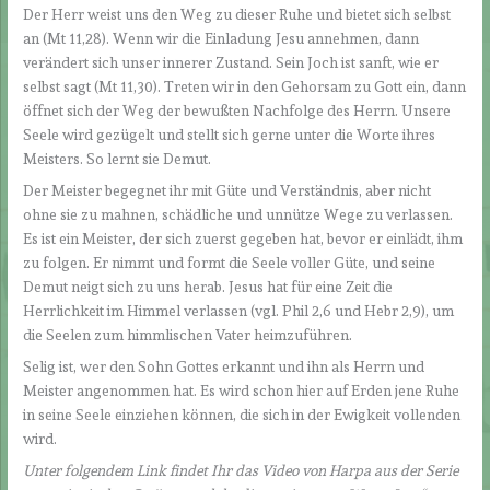
Der Herr weist uns den Weg zu dieser Ruhe und bietet sich selbst
an (Mt 11,28). Wenn wir die Einladung Jesu annehmen, dann
verändert sich unser innerer Zustand. Sein Joch ist sanft, wie er
selbst sagt (Mt 11,30). Treten wir in den Gehorsam zu Gott ein, dann
öffnet sich der Weg der bewußten Nachfolge des Herrn. Unsere
Seele wird gezügelt und stellt sich gerne unter die Worte ihres
Meisters. So lernt sie Demut.
Der Meister begegnet ihr mit Güte und Verständnis, aber nicht
ohne sie zu mahnen, schädliche und unnütze Wege zu verlassen.
Es ist ein Meister, der sich zuerst gegeben hat, bevor er einlädt, ihm
zu folgen. Er nimmt und formt die Seele voller Güte, und seine
Demut neigt sich zu uns herab. Jesus hat für eine Zeit die
Herrlichkeit im Himmel verlassen (vgl. Phil 2,6 und Hebr 2,9), um
die Seelen zum himmlischen Vater heimzuführen.
Selig ist, wer den Sohn Gottes erkannt und ihn als Herrn und
Meister angenommen hat. Es wird schon hier auf Erden jene Ruhe
in seine Seele einziehen können, die sich in der Ewigkeit vollenden
wird.
Unter folgendem Link findet Ihr das Video von Harpa aus der Serie