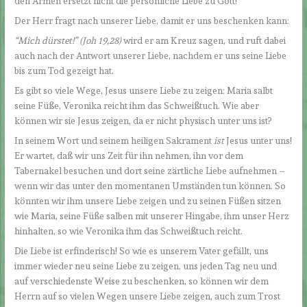
den Armen ersetzt nicht die persönliche Liebe zu Gott!
Der Herr fragt nach unserer Liebe, damit er uns beschenken kann:
“Mich dürstet!” (Joh 19,28)
wird er am Kreuz sagen, und ruft dabei
auch nach der Antwort unserer Liebe, nachdem er uns seine Liebe
bis zum Tod gezeigt hat.
Es gibt so viele Wege, Jesus unsere Liebe zu zeigen: Maria salbt
seine Füße, Veronika reicht ihm das Schweißtuch. Wie aber
können wir sie Jesus zeigen, da er nicht physisch unter uns ist?
In seinem Wort und seinem heiligen Sakrament
ist
Jesus unter uns!
Er wartet, daß wir uns Zeit für ihn nehmen, ihn vor dem
Tabernakel besuchen und dort seine zärtliche Liebe aufnehmen –
wenn wir das unter den momentanen Umständen tun können. So
könnten wir ihm unsere Liebe zeigen und zu seinen Füßen sitzen
wie Maria, seine Füße salben mit unserer Hingabe, ihm unser Herz
hinhalten, so wie Veronika ihm das Schweißtuch reicht.
Die Liebe ist erfinderisch! So wie es unserem Vater gefällt, uns
immer wieder neu seine Liebe zu zeigen, uns jeden Tag neu und
auf verschiedenste Weise zu beschenken, so können wir dem
Herrn auf so vielen Wegen unsere Liebe zeigen, auch zum Trost