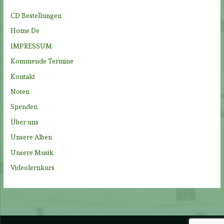
n
CD Bestellungen
a
Home De
c
IMPRESSUM
h
Kommende Termine
:
Kontakt
Noten
Spenden
Über uns
Unsere Alben
Unsere Musik
Videolernkurs