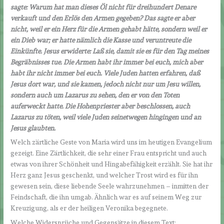
sagte: Warum hat man dieses Öl nicht für dreihundert Denare
verkauft und den Erlös den Armen gegeben? Das sagte er aber
nicht, weil er ein Herz für die Armen gehabt hätte, sondern weil er
ein Dieb war; er hatte nämlich die Kasse und veruntreute die
Einkünfte. Jesus erwiderte: Laß sie, damit sie es für den Tag meines
Begräbnisses tue. Die Armen habt ihr immer bei euch, mich aber
habt ihr nicht immer bei euch. Viele Juden hatten erfahren, daß
Jesus dort war, und sie kamen, jedoch nicht nur um Jesu willen,
sondern auch um Lazarus zu sehen, den er von den Toten
auferweckt hatte. Die Hohenpriester aber beschlossen, auch
Lazarus zu töten, weil viele Juden seinetwegen hingingen und an
Jesus glaubten.
Welch zärtliche Geste von Maria wird uns im heutigen Evangelium
gezeigt. Eine Zärtlichkeit, die sehr einer Frau entspricht und auch
etwas von ihrer Schönheit und Hingabefähigkeit erzählt. Sie hat ihr
Herz ganz Jesus geschenkt, und welcher Trost wird es für ihn
gewesen sein, diese liebende Seele wahrzunehmen – inmitten der
Feindschaft, die ihn umgab. Ähnlich war es auf seinem Weg zur
Kreuzigung, als er der heiligen Veronika begegnete.
Welche Widersprüche und Gegensätze in diesem Text: