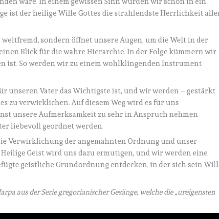
anden wäre. In einem gewissen Sinn würden wir schon in ein
e ist der heilige Wille Gottes die strahlendste Herrlichkeit alle
a weltfremd, sondern öffnet unsere Augen, um die Welt in der
inen Blick für die wahre Hierarchie. In der Folge kümmern wir
en ist. So werden wir zu einem wohlklingenden Instrument
 unseren Vater das Wichtigste ist, und wir werden – gestärkt
 es zu verwirklichen. Auf diesem Weg wird es für uns
 sonst unsere Aufmerksamkeit zu sehr in Anspruch nehmen
er liebevoll geordnet werden.
 die Verwirklichung der angemahnten Ordnung und unser
r Heilige Geist wird uns dazu ermutigen, und wir werden eine
fügte geistliche Grundordnung entdecken, in der sich sein Will
arpa aus der Serie gregorianischer Gesänge, welche die „ureigensten