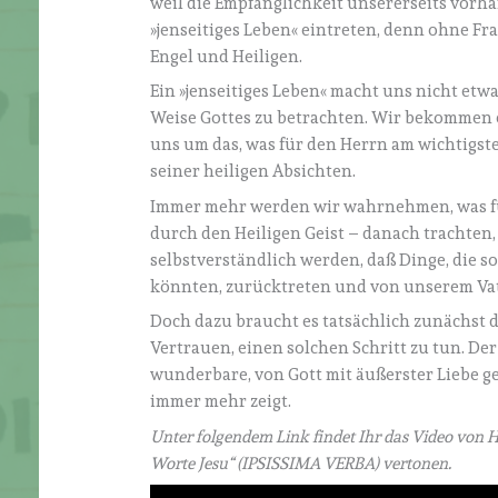
weil die Empfänglichkeit unsererseits vorh
»jenseitiges Leben« eintreten, denn ohne Frag
Engel und Heiligen.
Ein »jenseitiges Leben« macht uns nicht etw
Weise Gottes zu betrachten. Wir bekommen e
uns um das, was für den Herrn am wichtigst
seiner heiligen Absichten.
Immer mehr werden wir wahrnehmen, was für
durch den Heiligen Geist – danach trachten,
selbstverständlich werden, daß Dinge, die
könnten, zurücktreten und von unserem Vat
Doch dazu braucht es tatsächlich zunächst
Vertrauen, einen solchen Schritt zu tun. De
wunderbare, von Gott mit äußerster Liebe ge
immer mehr zeigt.
Unter folgendem Link findet Ihr das Video von H
Worte Jesu“ (IPSISSIMA VERBA) vertonen.