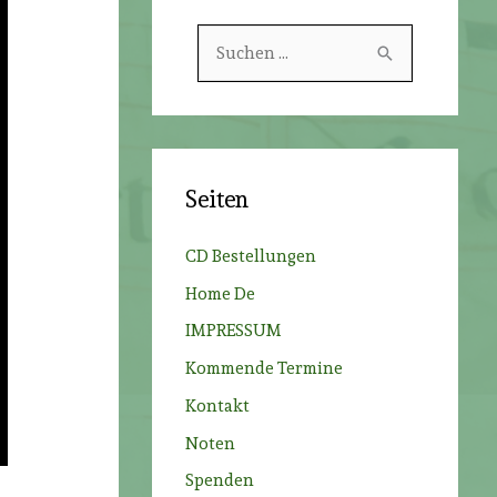
S
u
c
h
e
Seiten
n
n
CD Bestellungen
a
Home De
c
IMPRESSUM
h
Kommende Termine
:
Kontakt
Noten
Spenden