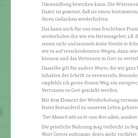
Umwandlung bewirken kann. Die Wüstenväte
Damit ist gemeint, daß sie einen bestimmten
ihren Gedanken wiederholten.
Das kann auch für uns eine fruchtbare Pra
wiederholen ihn wie ein Herzensgebet; z.B. 
ernten nicht und sammeln keine Vorräte in Scheu
wir es auf verschiedensten Wegen, dann wir
können und das Vertrauen in Gott zu vertief
Dasselbe gilt für andere Worte, die wir ga
Inhalten der Schrift zu verwurzeln. Besond
empfehle ich gerne diesen Weg, ein entspr
Vertrauen zu Gott gestärkt werden.
Mit dem Element der Wiederholung verwandt 
fester Bestandteil zu unserem Leben gehören
“Der Mensch lebt nicht vom Brot allein, sonder
Die geistliche Nahrung mag vielleicht zu Be
Wort Gottes aufnimmt, desto mehr entfaltet e