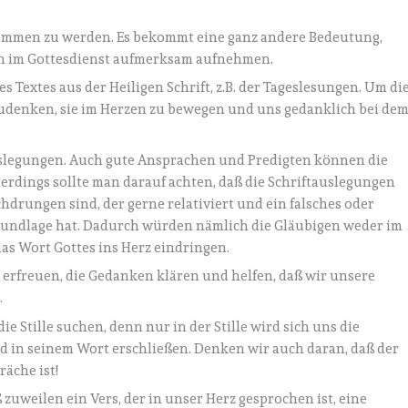
genommen zu werden. Es bekommt eine ganz andere Bedeutung,
ch im Gottesdienst aufmerksam aufnehmen.
es Textes aus der Heiligen Schrift, z.B. der Tageslesungen. Um di
chzudenken, sie im Herzen zu bewegen und uns gedanklich bei de
lauslegungen. Auch gute Ansprachen und Predigten können die
erdings sollte man darauf achten, daß die Schriftauslegungen
drungen sind, der gerne relativiert und ein falsches oder
undlage hat. Dadurch würden nämlich die Gläubigen weder im
as Wort Gottes ins Herz eindringen.
 erfreuen, die Gedanken klären und helfen, daß wir unsere
.
e Stille suchen, denn nur in der Stille wird sich uns die
 in seinem Wort erschließen. Denken wir auch daran, daß der
räche ist!
 zuweilen ein Vers, der in unser Herz gesprochen ist, eine