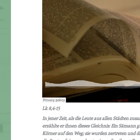
Lk 8,4-15
In jener Zeit, als die Leute aus allen Städten 
erzählte er ihnen dieses Gleichnis: Ein Sämann gi
Körner auf den Weg; sie wurden zertreten und die 