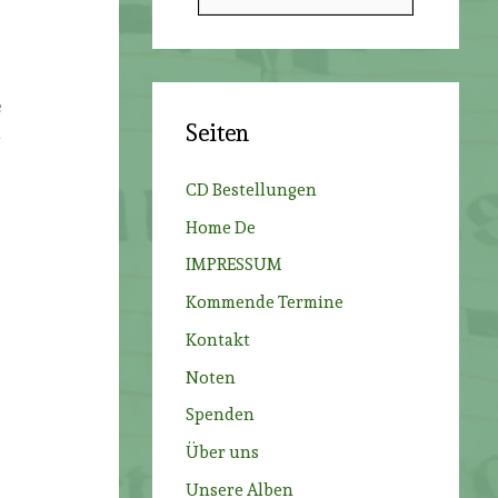
u
c
h
e
e
Seiten
m
n
n
CD Bestellungen
a
Home De
c
IMPRESSUM
h
Kommende Termine
:
Kontakt
Noten
Spenden
Über uns
Unsere Alben