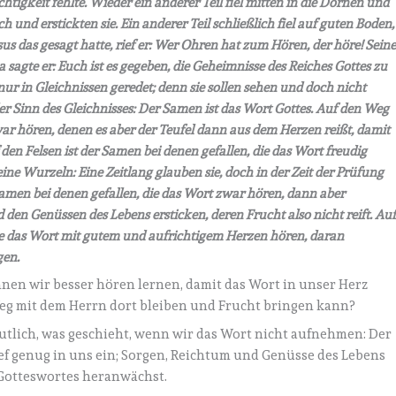
uchtigkeit fehlte. Wieder ein anderer Teil fiel mitten in die Dornen und
nd erstickten sie. Ein anderer Teil schließlich fiel auf guten Boden,
sus das gesagt hatte, rief er: Wer Ohren hat zum Hören, der höre! Sein
 sagte er: Euch ist es gegeben, die Geheimnisse des Reiches Gottes zu
r in Gleichnissen geredet; denn sie sollen sehen und doch nicht
er Sinn des Gleichnisses: Der Samen ist das Wort Gottes. Auf den Weg
war hören, denen es aber der Teufel dann aus dem Herzen reißt, damit
den Felsen ist der Samen bei denen gefallen, die das Wort freudig
ne Wurzeln: Eine Zeitlang glauben sie, doch in der Zeit der Prüfung
Samen bei denen gefallen, die das Wort zwar hören, dann aber
en Genüssen des Lebens ersticken, deren Frucht also nicht reift. Au
die das Wort mit gutem und aufrichtigem Herzen hören, daran
gen.
nnen wir besser hören lernen, damit das Wort in unser Herz
g mit dem Herrn dort bleiben und Frucht bringen kann?
tlich, was geschieht, wenn wir das Wort nicht aufnehmen: Der
tief genug in uns ein; Sorgen, Reichtum und Genüsse des Lebens
 Gotteswortes heranwächst.