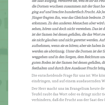
die Saat aufging, verdorrte sie, weil es ihr an Fe
die Dornen wuchsen zusammen mit der Saat hoch u
ging auf und brachte hundertfach Frucht.
Als Je
Jünger fragten ihn, was das Gleichnis bedeute. Da
erkennen. Zu den anderen Menschen aber wird nu
sehen, hören und doch nicht verstehen. Das ist d
ist der Samen bei denen gefallen, die das Wort z
sie nicht glauben und nicht gerettet werden. Auf 
aufnehmen, wenn sie es hören; aber sie haben kei
werden sie abtrünnig. Unter die Dornen ist der 
weggehen und in den Sorgen, dem Reichtum und d
guten Boden ist der Samen bei denen gefallen, 
festhalten und durch ihre Ausdauer Frucht brin
Die entscheidende Frage für uns ist: Wie kö
eindringen, und auf einem ausdauernden We
Der Herr macht uns im Evangelium heute deu
Teufel raubt das Wort oder es dringt nicht 
verhindern, daß die Frucht aus der Saat des