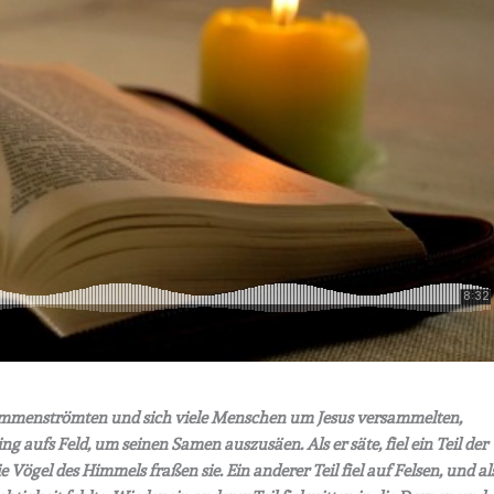
zusammenströmten und sich viele Menschen um Jesus versammelten,
ng aufs Feld, um seinen Samen auszusäen. Als er säte, fiel ein Teil der
Vögel des Himmels fraßen sie. Ein anderer Teil fiel auf Felsen, und al