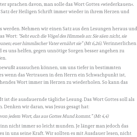
r sprachen davon, man solle das Wort Gottes »wiederkauen«.
 Satz der Heiligen Schrift immer wieder in ihrem Herzen und
xis werden. Nehmen wir einen Satz aus den Lesungen heraus un
das Wort:
“Seht euch die Vögel des Himmels an: Sie säen nicht, sie
nen; euer himmlischer Vater ernährt sie” (Mt 6,26).
Verinnerlichen
d es uns helfen, gegen unnötige Sorgen besser angehen zu
en.
nz bewußt aussuchen können, um uns tiefer in bestimmten
ers wenn das Vertrauen in den Herrn ein Schwachpunkt ist,
echendes Wort immer im Herzen zu wiederholen. So kann das
ist die ausdauernde tägliche Lesung. Das Wort Gottes soll als
. Denken wir daran, was Jesus gesagt hat:
n von jedem Wort, das aus Gottes Mund kommt.” (Mt 4,4)
ginn nicht immer so leicht munden. Je länger man jedoch das
s in uns seine Kraft. Wir sollten es mit Ausdauer lesen, nicht