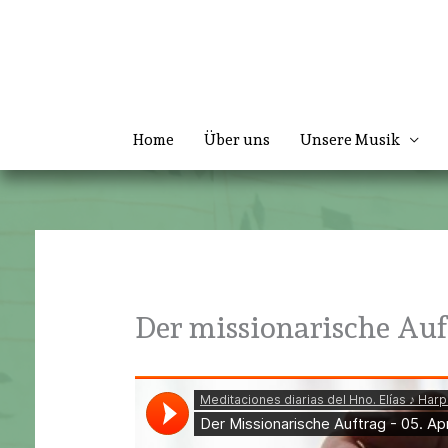
Zum
Inhalt
springen
Home
Über uns
Unsere Musik
Der missionarische Auf