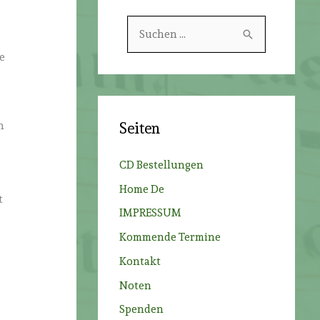
S
u
e
c
h
e
n
Seiten
n
n
CD Bestellungen
a
Home De
c
t
IMPRESSUM
h
Kommende Termine
:
Kontakt
Noten
Spenden