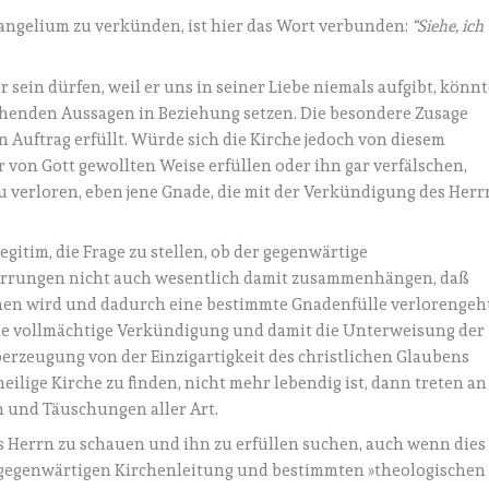
angelium zu verkünden, ist hier das Wort verbunden:
“Siehe, ich
sein dürfen, weil er uns in seiner Liebe niemals aufgibt, könnt
ehenden Aussagen in Beziehung setzen. Die besondere Zusage
n Auftrag erfüllt. Würde sich die Kirche jedoch von diesem
von Gott gewollten Weise erfüllen oder ihn gar verfälschen,
u verloren, eben jene Gnade, die mit der Verkündigung des Herr
gitim, die Frage zu stellen, ob der gegenwärtige
rirrungen nicht auch wesentlich damit zusammenhängen, daß
chen wird und dadurch eine bestimmte Gnadenfülle verlorengeh
ie vollmächtige Verkündigung und damit die Unterweisung der
erzeugung von der Einzigartigkeit des christlichen Glaubens
ilige Kirche zu finden, nicht mehr lebendig ist, dann treten an
en und Täuschungen aller Art.
es Herrn zu schauen und ihn zu erfüllen suchen, auch wenn dies
 gegenwärtigen Kirchenleitung und bestimmten »theologischen