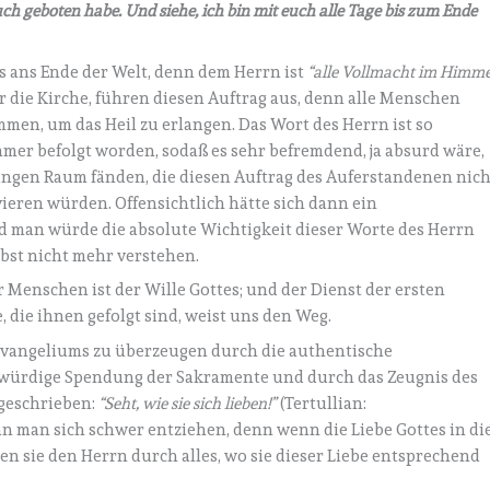
 euch geboten habe. Und siehe, ich bin mit euch alle Tage bis zum Ende
is ans Ende der Welt, denn dem Herrn ist
“alle Vollmacht im Himme
er die Kirche, führen diesen Auftrag aus, denn alle Menschen
mmen, um das Heil zu erlangen. Das Wort des Herrn ist so
mer befolgt worden, sodaß es sehr befremdend, ja absurd wäre,
ungen Raum fänden, die diesen Auftrag des Auferstandenen nich
vieren würden. Offensichtlich hätte sich dann ein
 man würde die absolute Wichtigkeit dieser Worte des Herrn
lbst nicht mehr verstehen.
r Menschen ist der Wille Gottes; und der Dienst der ersten
 die ihnen gefolgt sind, weist uns den Weg.
 Evangeliums zu überzeugen durch die authentische
 würdige Spendung der Sakramente und durch das Zeugnis des
ugeschrieben:
“Seht, wie sie sich lieben!”
(Tertullian:
n man sich schwer entziehen, denn wenn die Liebe Gottes in di
n sie den Herrn durch alles, wo sie dieser Liebe entsprechend