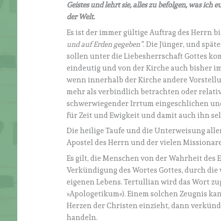
Geistes und lehrt sie, alles zu befolgen, was ich
der Welt.
Es ist der immer gültige Auftrag des Herrn b
und auf Erden gegeben”
. Die Jünger, und spät
sollen unter die Liebesherrschaft Gottes ko
eindeutig und von der Kirche auch bisher im
wenn innerhalb der Kirche andere Vorstell
mehr als verbindlich betrachten oder relati
schwerwiegender Irrtum eingeschlichen und
für Zeit und Ewigkeit und damit auch ihn se
Die heilige Taufe und die Unterweisung alle
Apostel des Herrn und der vielen Missionare,
Es gilt, die Menschen von der Wahrheit des
Verkündigung des Wortes Gottes, durch die
eigenen Lebens. Tertullian wird das Wort z
»Apologetikum«). Einem solchen Zeugnis kan
Herzen der Christen einzieht, dann verkünde
handeln.