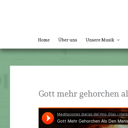
Zum
Inhalt
springen
Home
Über uns
Unsere Musik
Gott mehr gehorchen a