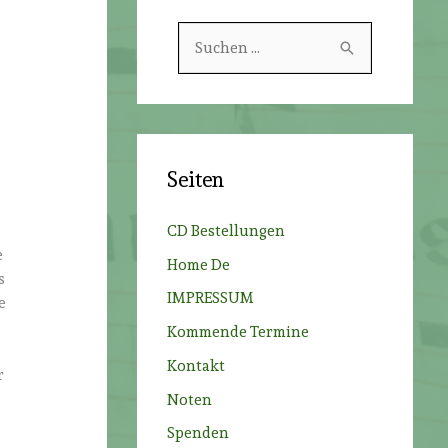
S
u
c
h
e
Seiten
n
n
CD Bestellungen
a
e
Home De
c
s
IMPRESSUM
e
h
Kommende Termine
:
Kontakt
r
Noten
Spenden