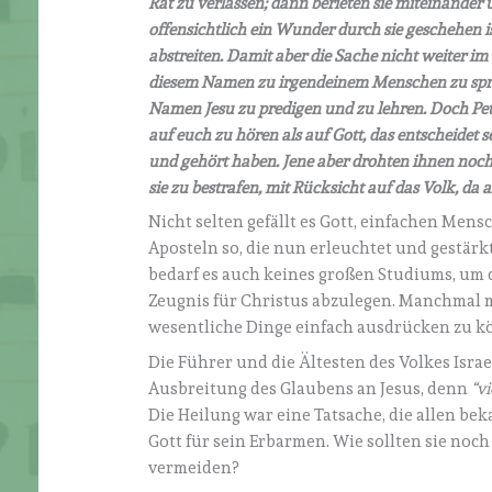
Rat zu verlassen; dann berieten sie miteinander
offensichtlich ein Wunder durch sie geschehen i
abstreiten.
Damit aber die Sache nicht weiter im V
diesem Namen zu irgendeinem Menschen zu sprech
Namen Jesu zu predigen und zu lehren. Doch Pet
auf euch zu hören als auf Gott, das entscheidet
und gehört haben. Jene aber drohten ihnen noch
sie zu bestrafen, mit Rücksicht auf das Volk, da
Nicht selten gefällt es Gott, einfachen Men
Aposteln so, die nun erleuchtet und gestärk
bedarf es auch keines großen Studiums, um 
Zeugnis für Christus abzulegen. Manchmal ma
wesentliche Dinge einfach ausdrücken zu k
Die Führer und die Ältesten des Volkes Isra
Ausbreitung des Glaubens an Jesus, denn
“v
Die Heilung war eine Tatsache, die allen b
Gott für sein Erbarmen. Wie sollten sie noc
vermeiden?