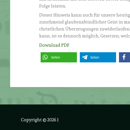
Folge leisten.
Dieser Hinweis kann auch für unsere heutige 
zunehmend glaubensfeindlicher Geist in ma
christlichen Überzeugungen zuwiderlaufen
kann, ist es dennoch möglich, Gesetzen, welc
Download PDF
teilen
teilen
Copyright © 2026
|