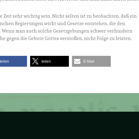
Zeit sehr wichtig sein. Nicht selten ist zu beobachten, daß ein
nchen Regierungen wirkt und Gesetze entstehen, die den
. Wenn man auch solche Gesetzgebungen schwer verhindern
he gegen die Gebote Gottes verstoßen, nicht Folge zu leisten.
teilen
teilen
E-Mail