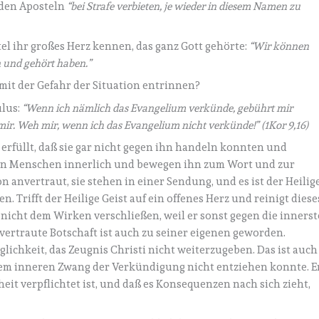
n den Aposteln
“bei Strafe verbieten, je wieder in diesem Namen zu
tel ihr großes Herz kennen, das ganz Gott gehörte:
“Wir können
 und gehört haben.”
it der Gefahr der Situation entrinnen?
ulus:
“Wenn ich nämlich das Evangelium verkünde, gebührt mir
ir. Weh mir, wenn ich das Evangelium nicht verkünde!” (1Kor 9,16)
 erfüllt, daß sie gar nicht gegen ihn handeln konnten und
den Menschen innerlich und bewegen ihn zum Wort und zur
 anvertraut, sie stehen in einer Sendung, und es ist der Heilig
en. Trifft der Heilige Geist auf ein offenes Herz und reinigt diese
nicht dem Wirken verschließen, weil er sonst gegen die innerst
ertraute Botschaft ist auch zu seiner eigenen geworden.
ichkeit, das Zeugnis Christi nicht weiterzugeben. Das ist auch
dem inneren Zwang der Verkündigung nicht entziehen konnte. E
eit verpflichtet ist, und daß es Konsequenzen nach sich zieht,