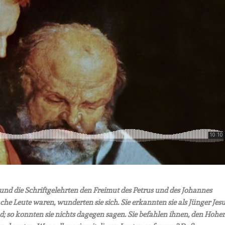
n und die Schriftgelehrten den Freimut des Petrus und des Johannes
he Leute waren, wunderten sie sich. Sie erkannten sie als Jünger Jesu
nd; so konnten sie nichts dagegen sagen. Sie befahlen ihnen, den Hohe