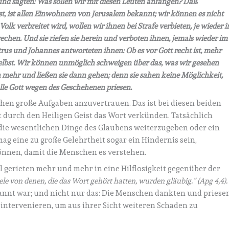
 und sagten: Was sollen wir mit diesen Leuten anfangen? Daß
st, ist allen Einwohnern von Jerusalem bekannt; wir können es nicht
olk verbreitet wird, wollen wir ihnen bei Strafe verbieten, je wieder i
en. Und sie riefen sie herein und verboten ihnen, jemals wieder im
rus und Johannes antworteten ihnen: Ob es vor Gott recht ist, mehr
 selbst. Wir können unmöglich schweigen über das, was wir gesehen
 mehr und ließen sie dann gehen; denn sie sahen keine Möglichkeit,
 alle Gott wegen des Geschehenen priesen.
schen große Aufgaben anzuvertrauen. Das ist bei diesen beiden
t durch den Heiligen Geist das Wort verkünden. Tatsächlich
die wesentlichen Dinge des Glaubens weiterzugeben oder ein
g eine zu große Gelehrtheit sogar ein Hindernis sein,
önnen, damit die Menschen es verstehen.
el gerieten mehr und mehr in eine Hilflosigkeit gegenüber der
iele von denen, die das Wort gehört hatten, wurden gläubig.” (Apg 4,4)
ekannt war; und nicht nur das: Die Menschen dankten und priese
h intervenieren, um aus ihrer Sicht weiteren Schaden zu