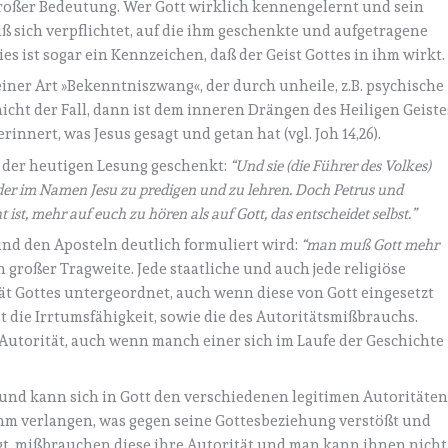
 großer Bedeutung. Wer Gott wirklich kennengelernt und sein
iß sich verpflichtet, auf die ihm geschenkte und aufgetragene
s ist sogar ein Kennzeichen, daß der Geist Gottes in ihm wirkt.
ner Art »Bekenntniszwang«, der durch unheile, z.B. psychische
nicht der Fall, dann ist dem inneren Drängen des Heiligen Geiste
 erinnert, was Jesus gesagt und getan hat (vgl. Joh 14,26).
n der heutigen Lesung geschenkt:
“
Und sie (die Führer des Volkes)
eder im Namen Jesu zu predigen und zu lehren. Doch Petrus und
ist, mehr auf euch zu hören als auf Gott, das entscheidet selbst.”
 und den Aposteln deutlich formuliert wird:
“man muß Gott mehr
n großer Tragweite. Jede staatliche und auch jede religiöse
ität Gottes untergeordnet, auch wenn diese von Gott eingesetzt
st die Irrtumsfähigkeit, sowie die des Autoritätsmißbrauchs.
 Autorität, auch wenn manch einer sich im Laufe der Geschichte
t und kann sich in Gott den verschiedenen legitimen Autoritäte
ihm verlangen, was gegen seine Gottesbeziehung verstößt und
ngt, mißbrauchen diese ihre Autorität und man kann ihnen nicht