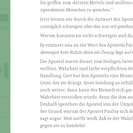
Sie griffen zum »letzten Mittel« und wollte
irgendeinem Menschen zu sprechen.”
Jetzt lernen wir durch die Antwort der Apos
unmöglich schweigen über das, was wir gesehen
Warum konnten sie nicht schweigen und dam
Es erinnert uns an ein Wort des Apostels Pa
deswegen kein Ruhm; denn ein Zwang liegt auf m
Die Apostel waren derart vom Heiligen Geist
wollten. Wahrheit und Liebe verpflichten 
Handlung. Gott hat den Aposteln eine Mission
Geist, der sie drängt, diese Sendung zu erfüll
auch weiter, dann kann der Mensch sich gar 
Wahrheit verstoßen würde, denn die ihm anv
Deshalb sprechen die Apostel von der Unmögl
der Grund, warum der Apostel Paulus sich 
sagt sogar:
Weh mir!
Er weiß, daß er der Wahrh
gegen sie zu handeln!