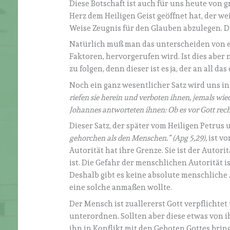
Diese Botschaft ist auch für uns heute von
Herz dem Heiligen Geist geöffnet hat, der we
Weise Zeugnis für den Glauben abzulegen. Die
Natürlich muß man das unterscheiden von ei
Faktoren, hervorgerufen wird. Ist dies aber 
zu folgen, denn dieser ist es ja, der an all das
Noch ein ganz wesentlicher Satz wird uns i
riefen sie herein und verboten ihnen, jemals wi
Johannes antworteten ihnen: Ob es vor Gott recht 
Dieser Satz, der später vom Heiligen Petrus
gehorchen als den Menschen.” (Apg 5,29),
ist vo
Autorität hat ihre Grenze. Sie ist der Autor
ist. Die Gefahr der menschlichen Autorität i
Deshalb gibt es keine absolute menschliche
eine solche anmaßen wollte.
Der Mensch ist zuallererst Gott verpflichte
unterordnen. Sollten aber diese etwas von 
ihn in Konflikt mit den Geboten Gottes bri