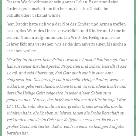
Diesem Werk widmete er sein ganzes Leben. Es entstand eine
Ordensgemeinschaft um ihn herum, die als »Christliche
Schulbrüder« bekannt wurde.
Jean Baptist hatte sich von der Not der Kinder und Armen treffen
lassen, das Wort des Herrn verwirklicht und Kinder und Arme in
seinem Namen aufgenommen. Ein Wort des Heiligen an seine
Lehrer läßt uns verstehen, wie er die ihm anvertrauten Menschen
erziehen wollte:
“Erwägt im Herzen, liebe Brüder, was der Apostel Paulus sagt: Gott
habe in seiner Kirche Apostel, Propheten und Lehrer bestellt
(1 Kor
12,28),
und seid überzeugt, daß Gott auch euch in euer Amt
eingesetzt hat. Das bezeugt euch derselbe Heilige Paulus, wenn er
erklärt, es gebe verschiedene Dienste und verschiedene Kräfte und
derselbe Heilige Geist zeige sich in jeder dieser Gaben zum
gemeinsamen Nutzen, das heißt zum Nutzen der Kirche
(vgl. 1 Kor
12,5.11).
Ihr sollt also nicht an der großen Gnade zweifeln, die ihr
erhalten habt: die Knaben zu lehren, ihnen die Frohe Botschaft zu
verkünden und sie im Geist der Religion zu erziehen. Es ist ein
großes Geschenk Gottes, daß er euch zu einer so heiligen Aufgabe
berufen hat.