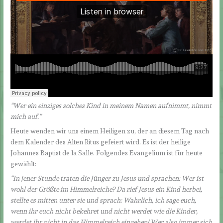
“Wer ein einziges solches Kind in meinem Namen aufnimmt, nimmt
mich auf.
”
Heute wenden wir uns einem Heiligen zu, der an diesem Tag nach
dem Kalender des Alten Ritus gefeiert wird. Es ist der heilige
Johannes Baptist de la Salle. Folgendes Evangelium ist für heute
gewählt:
“In jener Stunde traten die Jünger zu Jesus und sprachen: Wer ist
wohl der Größte im Himmelreiche? Da rief Jesus ein Kind herbei,
stellte es mitten unter sie und sprach: Wahrlich, ich sage euch,
wenn ihr euch nicht bekehret und nicht werdet wie die Kinder,
werdet ihr nicht in das Himmelreich eingehen! Wer also immer sich