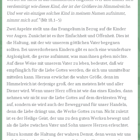
verdemütigt wie dieses Kind, der ist der Größere im Himmelreiche.
Und wer ein einziges solches Kind in meinem Namen aufnimmt,
nimmt mich auf.
”
(Mt 18,1–5)
Zwei Aspekte stellt uns das Evangelium in Bezug auf die Kinder
vor Augen. Zunächst ist es ihre Einfachheit und Offenheit. Dies ist
die Haltung, mit der wir unserem göttlichen Vater begegnen
sollten. Bei unverdorbenen Kindern gibt es noch eine wunderbare
Arglosigkeit, die gerne aufnimmt, was man ihnen geben möchte.
Auf diese Weise mit unserem Vater zu leben, bedeutet, daß wir
empfänglich für die Liebe Gottes werden, die sich uns unmittelbar
mitteilen kann. Hieraus erwächst die wahre Größe, denn im
Himmelreich ist derjenige groß, der am meisten liebt und aller
Diener wird. Wenn unser Herz offen ist wie das eines Kindes, dann
nehmen wir nicht nur die Liebe Gottes auf dem direktesten Weg
auf, sondern sie wird auch der Beweggrund für unser Handeln,
denn die Liebe drängt uns, die Werke Gottes zu tun. Nicht zuletzt
ist es der Heilige Geist, der uns zu den guten Werken bewegt und
als die Liebe zwischen Vater und Sohn unsere Herzen erleuchtet.
Hinzu kommt die Haltung der wahren Demut, denn wenn wir uns