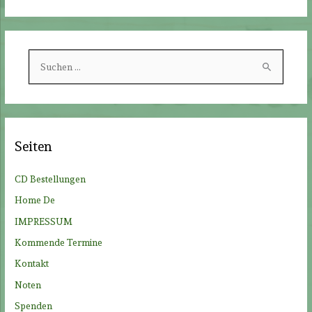
S
u
c
h
e
Seiten
n
n
CD Bestellungen
a
Home De
c
IMPRESSUM
h
Kommende Termine
:
Kontakt
Noten
Spenden