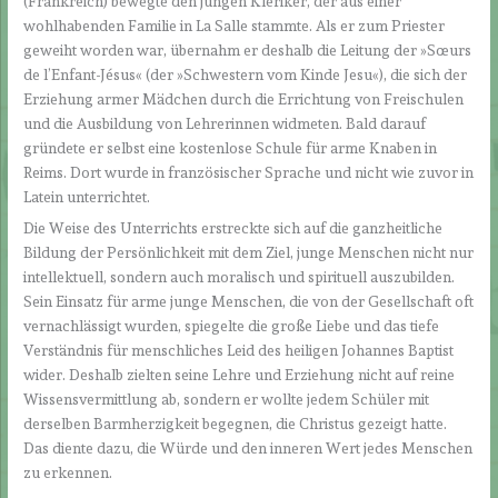
(Frankreich) bewegte den jungen Kleriker, der aus einer
wohlhabenden Familie in La Salle stammte. Als er zum Priester
geweiht worden war, übernahm er deshalb die Leitung der »Sœurs
de l’Enfant-Jésus« (der »Schwestern vom Kinde Jesu«), die sich der
Erziehung armer Mädchen durch die Errichtung von Freischulen
und die Ausbildung von Lehrerinnen widmeten. Bald darauf
gründete er selbst eine kostenlose Schule für arme Knaben in
Reims. Dort wurde in französischer Sprache und nicht wie zuvor in
Latein unterrichtet.
Die Weise des Unterrichts erstreckte sich auf die ganzheitliche
Bildung der Persönlichkeit mit dem Ziel, junge Menschen nicht nur
intellektuell, sondern auch moralisch und spirituell auszubilden.
Sein Einsatz für arme junge Menschen, die von der Gesellschaft oft
vernachlässigt wurden, spiegelte die große Liebe und das tiefe
Verständnis für menschliches Leid des heiligen Johannes Baptist
wider. Deshalb zielten seine Lehre und Erziehung nicht auf reine
Wissensvermittlung ab, sondern er wollte jedem Schüler mit
derselben Barmherzigkeit begegnen, die Christus gezeigt hatte.
Das diente dazu, die Würde und den inneren Wert jedes Menschen
zu erkennen.