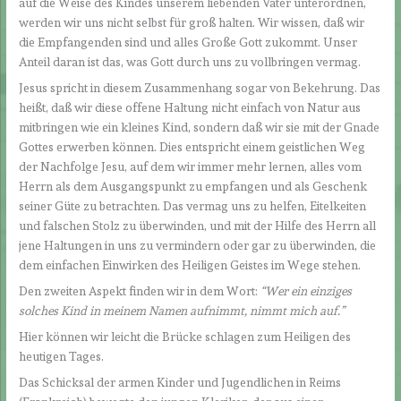
auf die Weise des Kindes unserem liebenden Vater unterordnen,
werden wir uns nicht selbst für groß halten. Wir wissen, daß wir
die Empfangenden sind und alles Große Gott zukommt. Unser
Anteil daran ist das, was Gott durch uns zu vollbringen vermag.
Jesus spricht in diesem Zusammenhang sogar von Bekehrung. Das
heißt, daß wir diese offene Haltung nicht einfach von Natur aus
mitbringen wie ein kleines Kind, sondern daß wir sie mit der Gnade
Gottes erwerben können. Dies entspricht einem geistlichen Weg
der Nachfolge Jesu, auf dem wir immer mehr lernen, alles vom
Herrn als dem Ausgangspunkt zu empfangen und als Geschenk
seiner Güte zu betrachten. Das vermag uns zu helfen, Eitelkeiten
und falschen Stolz zu überwinden, und mit der Hilfe des Herrn all
jene Haltungen in uns zu vermindern oder gar zu überwinden, die
dem einfachen Einwirken des Heiligen Geistes im Wege stehen.
Den zweiten Aspekt finden wir in dem Wort:
“Wer ein einziges
solches Kind in meinem Namen aufnimmt, nimmt mich auf.
”
Hier können wir leicht die Brücke schlagen zum Heiligen des
heutigen Tages.
Das Schicksal der armen Kinder und Jugendlichen in Reims