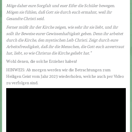
Möge daher eure Sorgfalt und euer Eifer die Schüler bewegen.
Mögen sie fühlen, daß Gott sie durch euch ermahnt, weil ihr
Gesandte Christi seid.
Ferner müßt ihr der Kirche zeigen, wie sehr ihr sie liebt, und ihr
sollt ihr Beweise eurer Gewissenhaftigkeit geben. Denn ihr arbeitet
durch die Kirche, den mystischen Leib Christi. Zeigt durch eure
Arbeitsfreudigkeit, daß ihr die Menschen, die Gott euch anvertraut
hat, liebt, so wie Christus die Kirche geliebt hat.
”
Wohl denen, die solche Erzieher haben!
HINWEIS: Ab morgen werden wir die Betrachtungen zum
Heiligen Geist vom Jahr 2023 wiederholen, welche auch per Video
zu verfolgen sind.