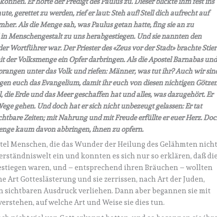
önnen. Er hörte der Predigt des Paulus zu. Dieser blickte ihm fest ins
e, gerettet zu werden, rief er laut: Steh auf! Stell dich aufrecht auf
er. Als die Menge sah, was Paulus getan hatte, fing sie an zu
nd in Menschengestalt zu uns herabgestiegen. Und sie nannten den
er Wortführer war. Der Priester des «Zeus vor der Stadt» brachte Stier
 der Volksmenge ein Opfer darbringen. Als die Apostel Barnabas un
 sprangen unter das Volk und riefen: Männer, was tut ihr? Auch wir sin
ngen euch das Evangelium, damit ihr euch von diesen nichtigen Götze
 die Erde und das Meer geschaffen hat und alles, was dazugehört. Er
Wege gehen. Und doch hat er sich nicht unbezeugt gelassen: Er tat
tbare Zeiten; mit Nahrung und mit Freude erfüllte er euer Herz. Do
menge kaum davon abbringen, ihnen zu opfern.
stel Menschen, die das Wunder der Heilung des Gelähmten nich
Verständniswelt ein und konnten es sich nur so erklären, daß di
estiegen waren, und – entsprechend ihren Bräuchen – wollten
ne Art Gotteslästerung und sie zerrissen, nach Art der Juden,
en sichtbaren Ausdruck verliehen. Dann aber begannen sie mit
verstehen, auf welche Art und Weise sie dies tun.