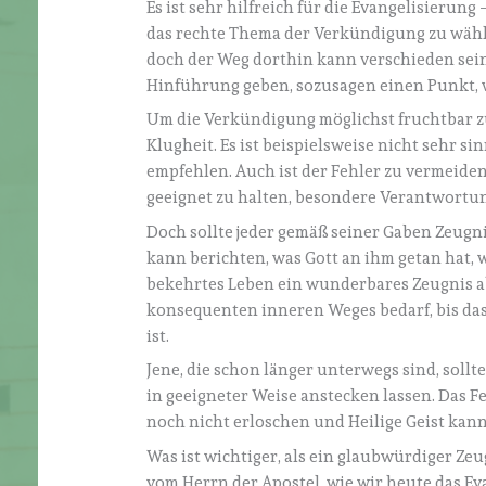
Es ist sehr hilfreich für die Evangelisierung
das rechte Thema der Verkündigung zu wähl
doch der Weg dorthin kann verschieden sein
Hinführung geben, sozusagen einen Punkt,
Um die Verkündigung möglichst fruchtbar zu
Klugheit. Es ist beispielsweise nicht sehr s
empfehlen. Auch ist der Fehler zu vermeiden
geeignet zu halten, besondere Verantwortun
Doch sollte jeder gemäß seiner Gaben Zeugni
kann berichten, was Gott an ihm getan hat, 
bekehrtes Leben ein wunderbares Zeugnis ab
konsequenten inneren Weges bedarf, bis da
ist.
Jene, die schon länger unterwegs sind, soll
in geeigneter Weise anstecken lassen. Das F
noch nicht erloschen und Heilige Geist kan
Was ist wichtiger, als ein glaubwürdiger Ze
vom Herrn der Apostel, wie wir heute das E