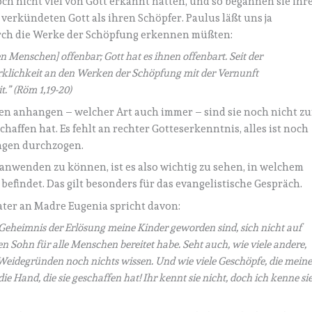
h nicht viel von Gott erkannt hatten, und so begannen sie ihr
erkündeten Gott als ihren Schöpfer. Paulus läßt uns ja
urch die Werke der Schöpfung erkennen müßten:
en Menschen
]
offenbar; Gott hat es ihnen offenbart. Seit der
rklichkeit an den Werken der Schöpfung mit der Vernunft
” (Röm 1,19-20)
n anhangen – welcher Art auch immer – sind sie noch nicht zu
chaffen hat. Es fehlt an rechter Gotteserkenntnis, alles ist noch
ngen durchzogen.
nwenden zu können, ist es also wichtig zu sehen, in welchem
befindet. Das gilt besonders für das evangelistische Gespräch.
ater an Madre Eugenia spricht davon:
s Geheimnis der Erlösung meine Kinder geworden sind, sich nicht auf
 Sohn für alle Menschen bereitet habe. Seht auch, wie viele andere,
n Weidegründen noch nichts wissen. Und wie viele Geschöpfe, die mein
 Hand, die sie geschaffen hat! Ihr kennt sie nicht, doch ich kenne si