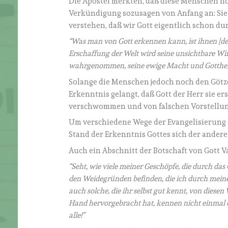
Die Apostel merkten, daß diese Menschen noc
Verkündigung sozusagen von Anfang an: Sie v
verstehen, daß wir Gott eigentlich schon d
“Was
man von Gott erkennen kann, ist ihnen
[
d
Erschaffung der Welt wird seine unsichtbare Wi
wahrgenommen, seine ewige Macht und Gottheit.
Solange die Menschen jedoch noch den Götze
Erkenntnis gelangt, daß Gott der Herr sie ers
verschwommen und von falschen Vorstellu
Um verschiedene Wege der Evangelisierung a
Stand der Erkenntnis Gottes sich der andere 
Auch ein Abschnitt der Botschaft von Gott V
“Seht, wie viele meiner Geschöpfe, die durch da
den Weidegründen befinden, die ich durch meinen
auch solche, die ihr selbst gut kennt, von diese
Hand hervorgebracht hat, kennen nicht einmal die
alle!”