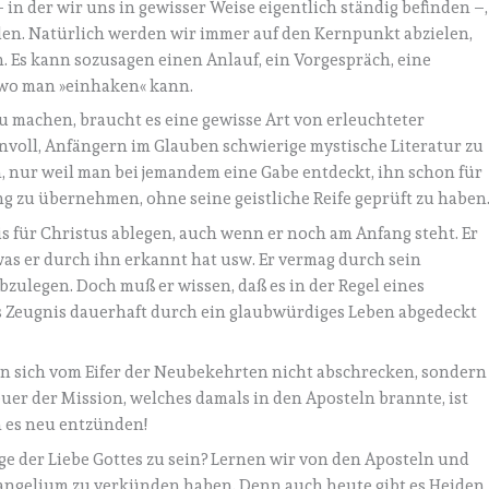
 – in der wir uns in gewisser Weise eigentlich ständig befinden –,
en. Natürlich werden wir immer auf den Kernpunkt abzielen,
. Es kann sozusagen einen Anlauf, ein Vorgespräch, eine
 wo man »einhaken« kann.
 machen, braucht es eine gewisse Art von erleuchteter
innvoll, Anfängern im Glauben schwierige mystische Literatur zu
, nur weil man bei jemandem eine Gabe entdeckt, ihn schon für
g zu übernehmen, ohne seine geistliche Reife geprüft zu haben
s für Christus ablegen, auch wenn er noch am Anfang steht. Er
was er durch ihn erkannt hat usw. Er vermag durch sein
zulegen. Doch muß er wissen, daß es in der Regel eines
s Zeugnis dauerhaft durch ein glaubwürdiges Leben abgedeckt
ten sich vom Eifer der Neubekehrten nicht abschrecken, sondern
euer der Mission, welches damals in den Aposteln brannte, ist
n es neu entzünden!
uge der Liebe Gottes zu sein? Lernen wir von den Aposteln und
vangelium zu verkünden haben. Denn auch heute gibt es Heiden,