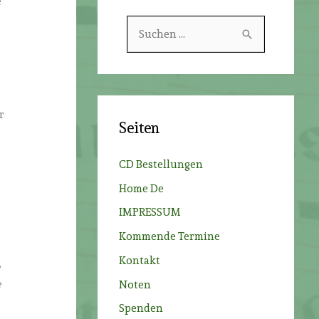
e
S
u
c
h
e
r
Seiten
n
n
CD Bestellungen
a
Home De
c
IMPRESSUM
h
Kommende Termine
:
Kontakt
e
e
Noten
Spenden