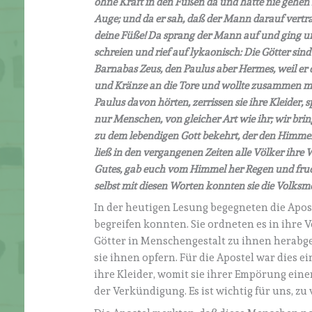
ohne Kraft in den Füßen da und hatte nie gehen k
Auge; und da er sah, daß der Mann darauf vertraut
deine Füße! Da sprang der Mann auf und ging umh
schreien und rief auf lykaonisch: Die Götter si
Barnabas Zeus, den Paulus aber Hermes, weil er d
und Kränze an die Tore und wollte zusammen mit
Paulus davon hörten, zerrissen sie ihre Kleider,
nur Menschen, von gleicher Art wie ihr; wir bri
zu dem lebendigen Gott bekehrt, der den Himmel,
ließ in den vergangenen Zeiten alle Völker ihre 
Gutes, gab euch vom Himmel her Regen und fruch
selbst mit diesen Worten konnten sie die Volks
In der heutigen Lesung begegneten die Apo
begreifen konnten. Sie ordneten es in ihre 
Götter in Menschengestalt zu ihnen herabg
sie ihnen opfern. Für die Apostel war dies ei
ihre Kleider, womit sie ihrer Empörung ein
der Verkündigung. Es ist wichtig für uns, zu 