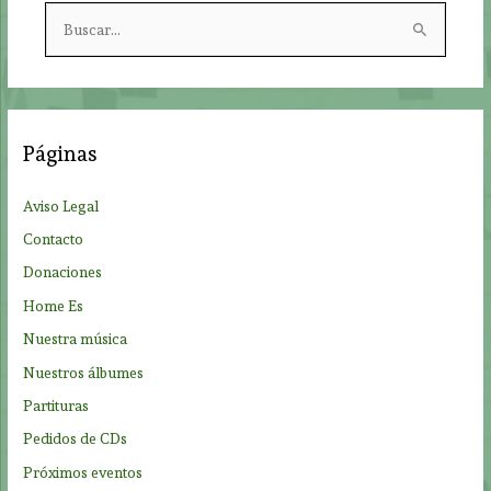
B
u
s
c
a
Páginas
r
p
Aviso Legal
o
Contacto
r
Donaciones
:
Home Es
Nuestra música
Nuestros álbumes
Partituras
Pedidos de CDs
Próximos eventos