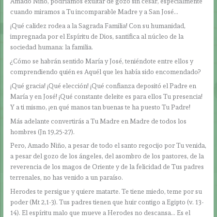
Amado Niño, podríamos exultar de gozo sin cesar, especialmente
cuando miramos a Tu incomparable Madre y a San José…
¡Qué calidez rodea a la Sagrada Familia! Con su humanidad,
impregnada por el Espíritu de Dios, santifica al núcleo de la
sociedad humana: la familia.
¿Cómo se habrán sentido María y José, teniéndote entre ellos y
comprendiendo quién es Aquél que les había sido encomendado?
¡Qué gracia! ¡Qué elección! ¡Qué confianza depositó el Padre en
María y en José! ¡Qué constante deleite es para ellos Tu presencia!
Y a ti mismo, ¡en qué manos tan buenas te ha puesto Tu Padre!
Más adelante convertirás a Tu Madre en Madre de todos los
hombres (Jn 19,25-27).
Pero, Amado Niño, a pesar de todo el santo regocijo por Tu venida,
a pesar del gozo de los ángeles, del asombro de los pastores, de la
reverencia de los magos de Oriente y de la felicidad de Tus padres
terrenales, no has venido a un paraíso.
Herodes te persigue y quiere matarte. Te tiene miedo, teme por su
poder (Mt 2,1-3). Tus padres tienen que huir contigo a Egipto (v. 13-
14). El espíritu malo que mueve a Herodes no descansa… Es el