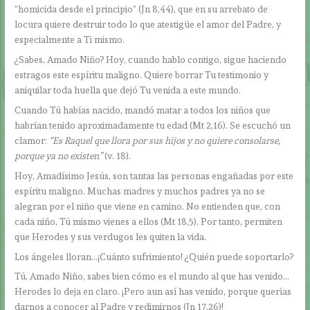
“homicida desde el principio” (Jn 8,44), que en su arrebato de
locura quiere destruir todo lo que atestigüe el amor del Padre, y
especialmente a Ti mismo.
¿Sabes, Amado Niño? Hoy, cuando hablo contigo, sigue haciendo
estragos este espíritu maligno. Quiere borrar Tu testimonio y
aniquilar toda huella que dejó Tu venida a este mundo.
Cuando Tú habías nacido, mandó matar a todos los niños que
habrían tenido aproximadamente tu edad (Mt 2,16). Se escuchó un
clamor:
“Es Raquel que llora por sus hijos y no quiere consolarse,
porque ya no existen”
(v. 18).
Hoy, Amadísimo Jesús, son tantas las personas engañadas por este
espíritu maligno. Muchas madres y muchos padres ya no se
alegran por el niño que viene en camino. No entienden que, con
cada niño, Tú mismo vienes a ellos (Mt 18,5). Por tanto, permiten
que Herodes y sus verdugos les quiten la vida.
Los ángeles lloran…¡Cuánto sufrimiento! ¿Quién puede soportarlo?
Tú, Amado Niño, sabes bien cómo es el mundo al que has venido…
Herodes lo deja en claro. ¡Pero aun así has venido, porque querías
darnos a conocer al Padre y redimirnos (Jn 17,26)!