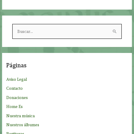
B
u
s
c
a
Páginas
r
p
Aviso Legal
o
Contacto
r
Donaciones
:
Home Es
Nuestra música
Nuestros álbumes
Partituras