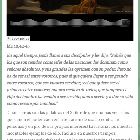
Mc 10,42-45
En aquel tiempo, Jesús llamó a sus discípulos y les dijo: “Sabéis que
los que son tenidos como jefes de las naciones, las dominan como
señores absolutos, y sus grandes las oprimen con su poder. Pero no
ha de ser así entre vosotros, pues el que quiera llegar a ser grande
entre vosotros, que sea vuestro servidor, y el que quiera ser el
primero entre vosotros, que sea esclavo de todos; que tampoco el
Hijo del hombre ha venido a ser servido, sino a servir y a dar su vida
como rescate por muchos.”
¡Cuán ciertas son las palabras del Señor de que muchas veces los
que tienen el poder caen en la tentación de usarlo contra las
personas y en pro de sus propios intereses! La historia nos muestra
incontables ejemplos de ello. Incluso en nuestros tiempos,
supuestamente más civilizados, en los que predomina el sistema de