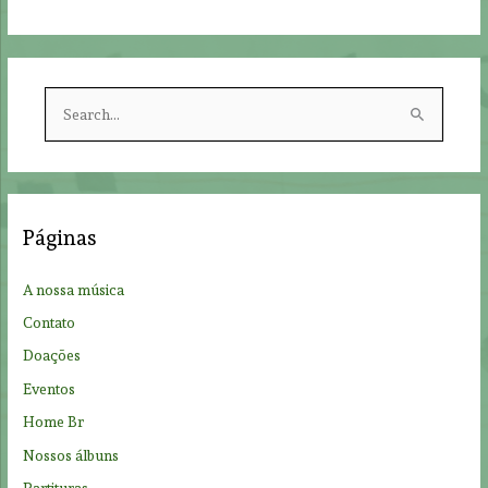
S
e
a
r
c
Páginas
h
f
A nossa música
o
Contato
r
Doações
:
Eventos
Home Br
Nossos álbuns