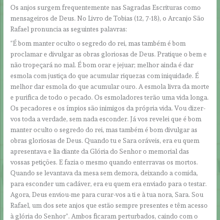
Os anjos surgem frequentemente nas Sagradas Escrituras como
mensageiros de Deus. No Livro de Tobias (12, 7-18), o Arcanjo São
Rafael pronuncia as seguintes palavras:
“É bom manter oculto o segredo do rei, mas também é bom
proclamar e divulgar as obras gloriosas de Deus. Pratique o bem e
não tropeçará no mal. É bom orar e jejuar; melhor ainda é dar
esmola com justiça do que acumular riquezas com iniquidade. É
melhor dar esmola do que acumular ouro. A esmola livra da morte
e purifica de todo o pecado. Os esmoladores terão uma vida longa.
Os pecadores e os ímpios são inimigos da própria vida. Vou dizer-
vos toda a verdade, sem nada esconder. Já vos revelei que é bom
manter oculto o segredo do rei, mas também é bom divulgar as
obras gloriosas de Deus. Quando tu e Sara oráveis, era eu quem
apresentava e lia diante da Glória do Senhor o memorial das
vossas petições. E fazia o mesmo quando enterravas os mortos.
Quando se levantava da mesa sem demora, deixando a comida,
para esconder um cadáver, era eu quem era enviado para o testar.
Agora, Deus enviou-me para curar-vos a ti e à tua nora, Sara. Sou
Rafael, um dos sete anjos que estão sempre presentes e têm acesso
à glória do Senhor”. Ambos ficaram perturbados, caindo com o