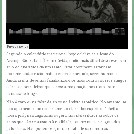
Segundo o calendário tradicional, hoje celebra-se a festa do
Arcanjo São Rafael. É, sem dúvida, muito mais difícil descrever um
anjo do que a vida de um santo. Estas costumam estar bem
documentadas e são mais acessíveis para nós, seres humanos.
Ainda assim, devemos familiarizar-nos mais com os nossos amigos
celestiais, sem deixar que a nossa imaginação nos transporte
demasiado longe.
Não é raro ouvir falar de anjos no âmbito esotérico. No entanto, se
não aplicarmos um discernimento claro dos espíritos, é fácil a
nossa própria imaginação sugerir-nos ideias ilusórias sobre os
anjos que não se ajustam à realidade, ou mesmo ser enganados
pelo diabo. Não podemos ignorar o fato de os demônios