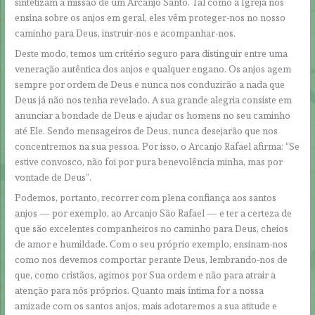
sintetizam a missão de um Arcanjo Santo. Tal como a Igreja nos
ensina sobre os anjos em geral, eles vêm proteger-nos no nosso
caminho para Deus, instruir-nos e acompanhar-nos.
Deste modo, temos um critério seguro para distinguir entre uma
veneração autêntica dos anjos e qualquer engano. Os anjos agem
sempre por ordem de Deus e nunca nos conduzirão a nada que
Deus já não nos tenha revelado. A sua grande alegria consiste em
anunciar a bondade de Deus e ajudar os homens no seu caminho
até Ele. Sendo mensageiros de Deus, nunca desejarão que nos
concentremos na sua pessoa. Por isso, o Arcanjo Rafael afirma: “Se
estive convosco, não foi por pura benevolência minha, mas por
vontade de Deus”.
Podemos, portanto, recorrer com plena confiança aos santos
anjos — por exemplo, ao Arcanjo São Rafael — e ter a certeza de
que são excelentes companheiros no caminho para Deus, cheios
de amor e humildade. Com o seu próprio exemplo, ensinam-nos
como nos devemos comportar perante Deus, lembrando-nos de
que, como cristãos, agimos por Sua ordem e não para atrair a
atenção para nós próprios. Quanto mais íntima for a nossa
amizade com os santos anjos, mais adotaremos a sua atitude e