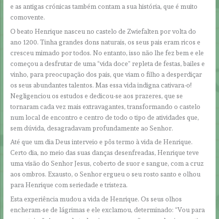
e as antigas crónicas também contam a sua história, que é muito
comovente.
O beato Henrique nasceu no castelo de Zwiefalten por volta do
ano 1200. Tinha grandes dons naturais, os seus pais eram ricos e
cresceu mimado por todos. No entanto, isso não lhe fez bem e ele
começou a desfrutar de uma “vida doce” repleta de festas, bailes e
vinho, para preocupação dos pais, que viam o filho a desperdiçar
os seus abundantes talentos. Mas essa vida indigna cativara-o!
Negligenciou os estudos e dedicou-se aos prazeres, que se
tornaram cada vez mais extravagantes, transformando o castelo
num local de encontro e centro de todo o tipo de atividades que,
sem dúvida, desagradavam profundamente ao Senhor.
Até que um dia Deus interveio e pôs termo à vida de Henrique.
Certo dia, no meio das suas danças desenfreadas, Henrique teve
uma visão do Senhor Jesus, coberto de suor e sangue, com a cruz
aos ombros. Exausto, o Senhor ergueu o seu rosto santo e olhou
para Henrique com seriedade e tristeza.
Esta experiência mudou a vida de Henrique. Os seus olhos
encheram-se de lágrimas e ele exclamou, determinado: “Vou para