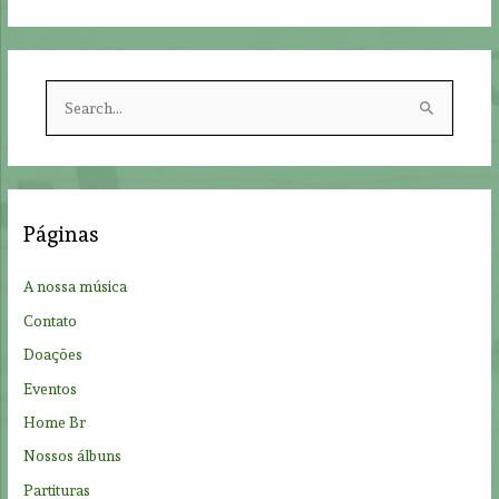
S
e
a
r
c
Páginas
h
f
A nossa música
o
Contato
r
Doações
:
Eventos
Home Br
Nossos álbuns
Partituras