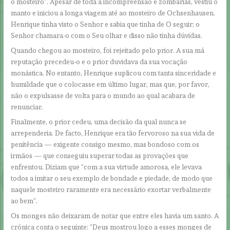
o mosteiro”. Apesar de toda a incompreensão e zombarias, vestiu o
manto e iniciou a longa viagem até ao mosteiro de Ochsenhausen.
Henrique tinha visto o Senhor e sabia que tinha de O seguir; o
Senhor chamara-o com o Seu olhar e disso não tinha dúvidas.
Quando chegou ao mosteiro, foi rejeitado pelo prior. A sua má
reputação precedeu-o e o prior duvidava da sua vocação
monástica. No entanto, Henrique suplicou com tanta sinceridade e
humildade que o colocasse em último lugar, mas que, por favor,
não o expulsasse de volta para o mundo ao qual acabara de
renunciar.
Finalmente, o prior cedeu, uma decisão da qual nunca se
arrependeria. De facto, Henrique era tão fervoroso na sua vida de
penitência — exigente consigo mesmo, mas bondoso com os
irmãos — que conseguiu superar todas as provações que
enfrentou. Diziam que “com a sua virtude amorosa, ele levava
todos a imitar o seu exemplo de bondade e piedade, de modo que
naquele mosteiro raramente era necessário exortar verbalmente
ao bem”.
Os monges não deixaram de notar que entre eles havia um santo. A
crónica conta o seguinte: “Deus mostrou logo a esses monges de