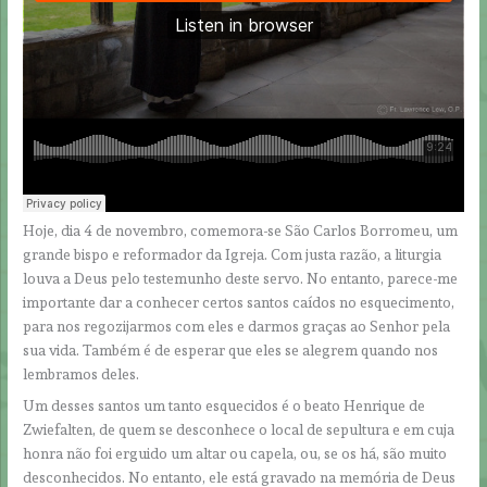
Hoje, dia 4 de novembro, comemora-se São Carlos Borromeu, um
grande bispo e reformador da Igreja. Com justa razão, a liturgia
louva a Deus pelo testemunho deste servo. No entanto, parece-me
importante dar a conhecer certos santos caídos no esquecimento,
para nos regozijarmos com eles e darmos graças ao Senhor pela
sua vida. Também é de esperar que eles se alegrem quando nos
lembramos deles.
Um desses santos um tanto esquecidos é o beato Henrique de
Zwiefalten, de quem se desconhece o local de sepultura e em cuja
honra não foi erguido um altar ou capela, ou, se os há, são muito
desconhecidos. No entanto, ele está gravado na memória de Deus