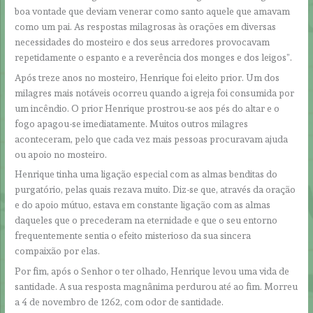
boa vontade que deviam venerar como santo aquele que amavam
como um pai. As respostas milagrosas às orações em diversas
necessidades do mosteiro e dos seus arredores provocavam
repetidamente o espanto e a reverência dos monges e dos leigos”.
Após treze anos no mosteiro, Henrique foi eleito prior. Um dos
milagres mais notáveis ocorreu quando a igreja foi consumida por
um incêndio. O prior Henrique prostrou-se aos pés do altar e o
fogo apagou-se imediatamente. Muitos outros milagres
aconteceram, pelo que cada vez mais pessoas procuravam ajuda
ou apoio no mosteiro.
Henrique tinha uma ligação especial com as almas benditas do
purgatório, pelas quais rezava muito. Diz-se que, através da oração
e do apoio mútuo, estava em constante ligação com as almas
daqueles que o precederam na eternidade e que o seu entorno
frequentemente sentia o efeito misterioso da sua sincera
compaixão por elas.
Por fim, após o Senhor o ter olhado, Henrique levou uma vida de
santidade. A sua resposta magnânima perdurou até ao fim. Morreu
a 4 de novembro de 1262, com odor de santidade.