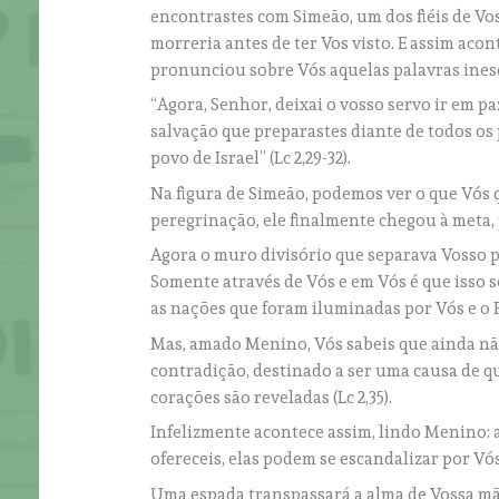
encontrastes com Simeão, um dos fiéis de Voss
morreria antes de ter Vos visto. E assim aco
pronunciou sobre Vós aquelas palavras ines
“Agora, Senhor, deixai o vosso servo ir em p
salvação que preparastes diante de todos os 
povo de Israel” (Lc 2,29-32).
Na figura de Simeão, podemos ver o que Vós 
peregrinação, ele finalmente chegou à meta
Agora o muro divisório que separava Vosso po
Somente através de Vós e em Vós é que isso s
as nações que foram iluminadas por Vós e o Po
Mas, amado Menino, Vós sabeis que ainda nã
contradição, destinado a ser uma causa de q
corações são reveladas (Lc 2,35).
Infelizmente acontece assim, lindo Menino: 
ofereceis, elas podem se escandalizar por Vós
Uma espada transpassará a alma de Vossa mãe,