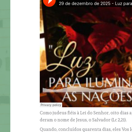
Como judeus fiéis à Lei do Senhor, oito dias
deram o nome de Jesus, o Salvador (Lc 2,21).
Quando, concluídos quarenta dias, eles Vos 