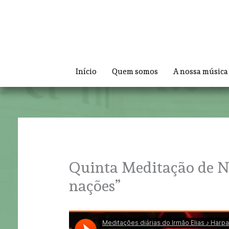
Skip
to
content
Início
Quem somos
A nossa música
Quinta Meditação de Na
nações”