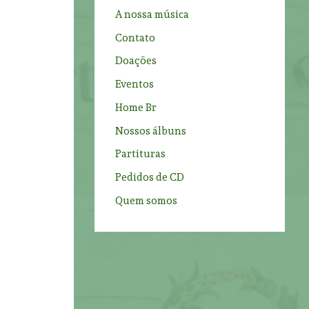
f
A nossa música
o
Contato
r
Doações
:
Eventos
Home Br
Nossos álbuns
Partituras
Pedidos de CD
Quem somos