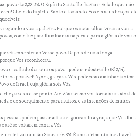
o povo (Lc 2,22-25). O Espírito Santo lhe havia revelado que não
nteceu! Cheio do Espírito Santo e tomando-Vos em seus braços, el
quecíveis:
az, segundo a vossa palavra. Porque os meus olhos viram a vossa
povos, como luz para iluminar as nações, e para a glória de voss
quereis conceder ao Vosso povo. Depois de uma longa
, porque Vos reconheceu.
vo escolhido dos outros povos pode ser destruído (Ef 2,14).
e torna possível! Agora, graças a Vós, podemos caminhar juntos:
vo de Israel, cuja glória sois Vós.
o chegamos a esse ponto. Até Vós mesmo vos tornais um sinal d
ueda e de soerguimento para muitos, e as intenções de muitos
as pessoas podem passar adiante ignorando a graça que Vós lhes
 e até se voltarem contra Vós.
 profetiza o ancião Simeão (v. 35). É um sofrimento inevitável,