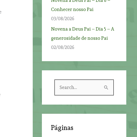
Novena a Deus Pai – Dia 6 –
Conhecer nosso Pai
e
03/08/2026
Novena a Deus Pai – Dia 5 – A
o
generosidade de nosso Pai
02/08/2026
S
e
e
a
r
c
Páginas
h