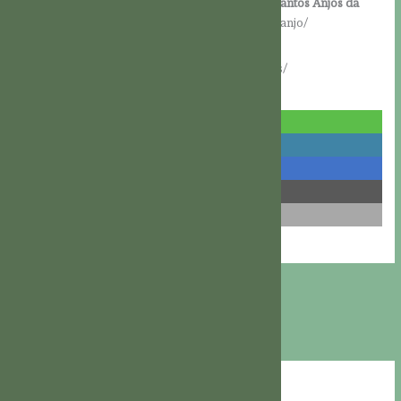
Meditação sobre a leitura do dia (Memória dos Santos Anjos da
Guarda):
https://br.elijamission.net/obedecer-ao-anjo/
Meditación sobre el evangelio del día:
https://es.elijamission.net/los-ninos-y-los-angeles/
Baixar PDF
compartilhar
compartilhar
compartilhar
compartilhar
e-mail
Artigos recentes