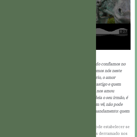
1Jo 4,17-21
Nisto o amor atinge a sua perfeição em nós: quando confiamos no
dia do Juízo Final, porque tal como Ele é, assim somos nós neste
mundo. O amor não conhece o medo; pelo contrário, o amor
perfeito expulsa o medo, pois o medo pressupõe castigo e quem
teme não é perfeito no amor. Amamos porque Ele nos amou
primeiro. Se alguém disser: “Amo a Deus”, mas odeia o seu irmão, é
mentiroso; pois quem não ama o seu irmão, a quem vê, não pode
amar a Deus, a quem não vê. E recebemos deste mandamento: quem
ama a Deus, ame também o seu irmão.
Ao acolhermos o amor de Deus, o seu Espírito pode estabelecer-se
no nosso coração. De facto, Ele é o amor de Deus derramado nos