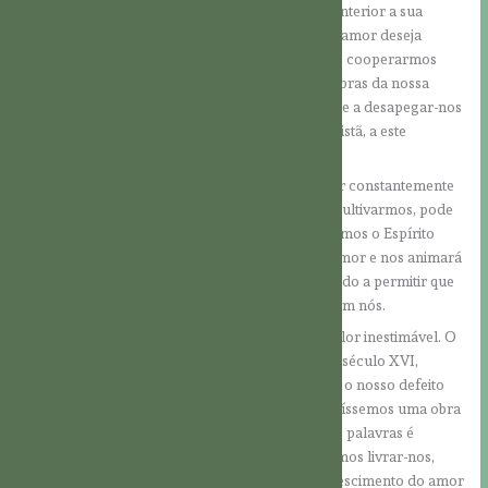
nossos corações (cf. Rm 5, 5). Espalha no nosso interior a sua
beleza, o seu calor e a sua luz brilhante. Como o amor deseja
reinar em nós, põe-se imediatamente “à obra”. Se cooperarmos
com a sua ação, Ele começará a iluminar as sombras da nossa
alma, convidando-nos a seguir os seus impulsos e a desapegar-nos
de tudo o que é contrário ao amor. Na mística cristã, a este
processo chama-se “via purgativa”.
O mais importante é aprendermos a permanecer constantemente
no amor, para que este possa crescer. Se não o cultivarmos, pode
acontecer que arrefeça. Por outro lado, se ouvirmos o Espírito
Santo, Ele sempre nos guiará para as obras do amor e nos animará
a continuar a trabalhar no nosso coração, de modo a permitir que
a Sua presença encontre cada vez mais espaço em nós.
O trabalho no nosso próprio coração tem um valor inestimável. O
padre Lallement, um mestre espiritual jesuíta do século XVI,
chegou a afirmar que “se conseguirmos superar o nosso defeito
dominante, teremos feito mais do que se construíssemos uma obra
apostólica”. A seriedade espiritual contida nessas palavras é
evidente. Portanto, na medida do possível, devemos livrar-nos,
com a ajuda de Deus, de tudo o que impede o crescimento do amor