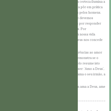
nos leva a ter a certeza da bondade de Deus. Essa certeza ilumina a
nossa vida, dá-lhe um objetivo claro e anima-nos a pôr em prática
todas as obras que testemunham o amor de Deus pelos homens.
Porém, também nos leva a ter consciência de que devemos
preservar esta obra divina em nós e esforçar-nos por responder
cada vez mais adequadamente à vontade de Deus. Por
conseguinte, mantém-nos vigilantes em relação à nossa vida
espiritual e, sobretudo, a todas as ocasiões que Deus nos concede
para pôr em prática e demonstrar o amor.
Na Primeira Carta de São João, há repetidas referências ao amor
ao próximo. Este é, por assim dizer, o teste que demonstra se o
amor de Deus realmente habita em nós. O apóstolo resume isto
com as seguintes palavras claras: “Se alguém disser: ‘Amo a Deus’,
e odiar o seu irmão, é mentiroso; pois quem não ama o seu irmão, a
quem vê, não pode amar a Deus, a quem não vê”.
Daí se deriva a conclusão inevitável de que “quem ama a Deus, ame
também o seu irmão”.
_____________________________________________
_________