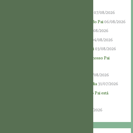
Festa de Deus Pai: “O Pai de toda a humanidade”
07/08/2026
Novena a Deus Pai – Dia 9 – A serviço do amor do Pai
06/08/2026
Novena a Deus Pai – Dia 8 – Amar nosso Pai
05/08/2026
Novena a Deus Pai – Dia 7 – Honrar nosso Pai
04/08/2026
Novena a Deus Pai – Dia 6 – Conhecer nosso Pai
03/08/2026
Novena a Deus Pai – Dia 5 – A generosidade de nosso Pai
02/08/2026
Novena a Deus Pai – Dia 4 – Deus, nosso Pai
01/08/2026
Novena a Deus Pai – Dia 3 – Fonte de misericórdia
31/07/2026
Novena a Deus Pai – Dia 2 – O coração de nosso Pai está
totalmente aberto
30/07/2026
Novena a Deus Pai – Dia 1: “Deus é amor”
29/07/2026