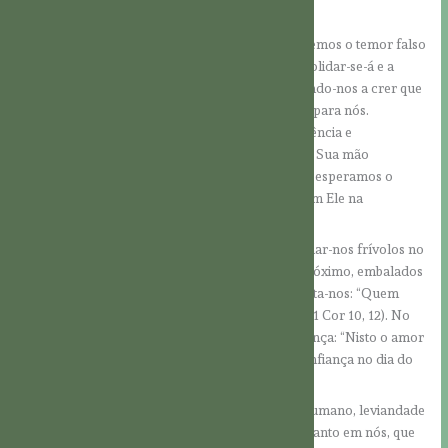
e, consequentemente, a sua fecundidade.
Se o amor crescer nos nossos corações, perderemos o temor falso
que podemos nutrir por Deus. A confiança consolidar-se-á e a
naturalidade do amor dará-nos segurança, levando-nos a crer que
o coração amoroso de Deus está sempre aberto para nós.
Frequentemente, deparamo-nos com a Sua paciência e
misericórdia e experimentamos repetidamente a Sua mão
salvadora e a Sua sábia orientação. Assim, já não esperamos o
castigo de Deus, mas alegramo-nos por estar com Ele na
eternidade.
No entanto, isso não significa que possamos tornar-nos frívolos no
nosso relacionamento com o Senhor e com o próximo, embalados
numa falsa segurança. A Sagrada Escritura exorta-nos: “Quem
pensa estar de pé, tenha cuidado para não cair” (1 Cor 10, 12). No
entanto, as palavras de São João dão-nos esperança: “Nisto o amor
atinge a sua perfeição em nós: que tenhamos confiança no dia do
Juízo”.
A confiança no Dia do Juízo, livre de otimismo humano, leviandade
ou mesmo soberba, é fruto da ação do Espírito Santo em nós, que