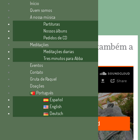
Início
Quem somos
A nossa música
Skip
Partituras
to
Nossos álbuns
content
Pedidos de CD
Quem ama a Deus, ame também a
Meditações
Meditações diarias
seu irmão
Tres minutos para Abba
Eventos
Contato
Gruta de Raquel
Doações
Português
Español
English
Deutsch