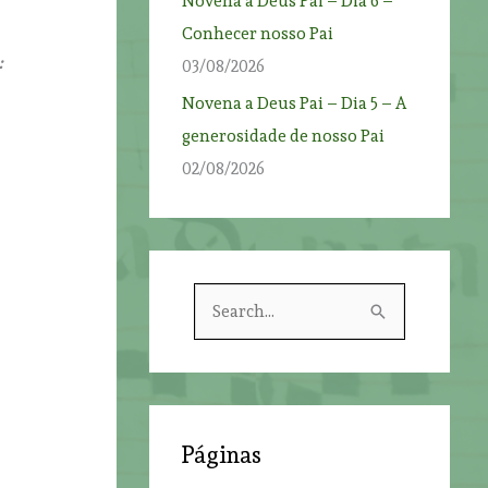
Novena a Deus Pai – Dia 6 –
Conhecer nosso Pai
:
03/08/2026
Novena a Deus Pai – Dia 5 – A
generosidade de nosso Pai
02/08/2026
S
e
a
r
c
Páginas
h