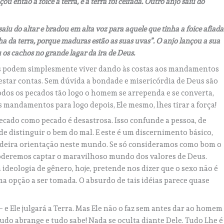
u então a foice à terra, e a terra foi ceifada. Outro anjo saiu do
saiu do altar e bradou em alta voz para aquele que tinha a foice afiada
ha da terra, porque maduras estão as suas uvas”. O anjo lançou a sua
ou os cachos no grande lagar da ira de Deus.
as podem simplesmente viver dando às costas aos mandamentos
estar contas. Sem dúvida a bondade e misericórdia de Deus são
todos os pecados tão logo o homem se arrependa e se converta,
 mandamentos para logo depois, Ele mesmo, lhes tirar a força!
pecado como pecado é desastrosa. Isso confunde a pessoa, de
de distinguir o bem do mal. E este é um discernimento básico,
adeira orientação neste mundo. Se só consideramos como bom o
 poderemos captar o maravilhoso mundo dos valores de Deus.
deologia de gênero, hoje, pretende nos dizer que o sexo não é
 opção a ser tomada. O absurdo de tais idéias parece quase
 – e Ele julgará a Terra. Mas Ele não o faz sem antes dar ao homem
tudo abrange e tudo sabe! Nada se oculta diante Dele. Tudo Lhe é