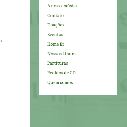
f
A nossa música
o
Contato
r
Doações
:
Eventos
o
Home Br
Nossos álbuns
Partituras
Pedidos de CD
Quem somos
a