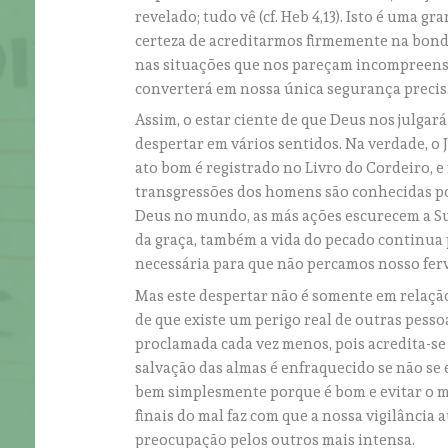
revelado; tudo vê (cf. Heb 4,13). Isto é uma 
certeza de acreditarmos firmemente na bond
nas situações que nos pareçam incompreensí
converterá em nossa única segurança precis
Assim, o estar ciente de que Deus nos julgar
despertar em vários sentidos. Na verdade, o 
ato bom é registrado no Livro do Cordeiro, 
transgressões dos homens são conhecidas po
Deus no mundo, as más ações escurecem a Sua
da graça, também a vida do pecado continua p
necessária para que não percamos nosso fer
Mas este despertar não é somente em relação
de que existe um perigo real de outras pess
proclamada cada vez menos, pois acredita-se 
salvação das almas é enfraquecido se não se 
bem simplesmente porque é bom e evitar o m
finais do mal faz com que a nossa vigilância
preocupação pelos outros mais intensa.