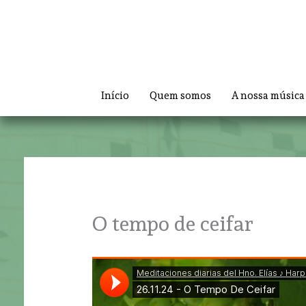
Skip
to
content
Início
Quem somos
A nossa música
O tempo de ceifar