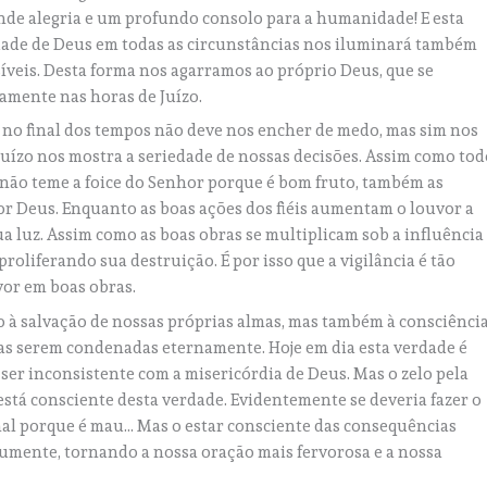
grande alegria e um profundo consolo para a humanidade! E esta
ade de Deus em todas as circunstâncias nos iluminará também
veis. Desta forma nos agarramos ao próprio Deus, que se
amente nas horas de Juízo.
á no final dos tempos não deve nos encher de medo, mas sim nos
Juízo nos mostra a seriedade de nossas decisões. Assim como tod
e não teme a foice do Senhor porque é bom fruto, também as
r Deus. Enquanto as boas ações dos fiéis aumentam o louvor a
 luz. Assim como as boas obras se multiplicam sob a influência
roliferando sua destruição. É por isso que a vigilância é tão
vor em boas obras.
 à salvação de nossas próprias almas, mas também à consciênci
oas serem condenadas eternamente. Hoje em dia esta verdade é
ser inconsistente com a misericórdia de Deus. Mas o zelo pela
está consciente desta verdade. Evidentemente se deveria fazer o
al porque é mau… Mas o estar consciente das consequências
 aumente, tornando a nossa oração mais fervorosa e a nossa