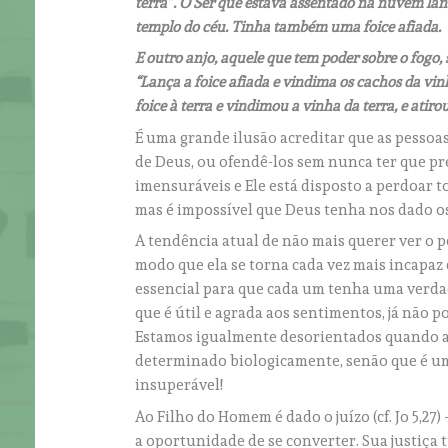
terra”. O Ser que estava assentado na nuvem lanço
templo do céu. Tinha também uma foice afiada.
E outro anjo, aquele que tem poder sobre o fogo, 
“Lança a foice afiada e vindima os cachos da vin
foice à terra e vindimou a vinha da terra, e atir
É uma grande ilusão acreditar que as pesso
de Deus, ou ofendê-los sem nunca ter que pr
imensuráveis e Ele está disposto a perdoar 
mas é impossível que Deus tenha nos dado os
A tendência atual de não mais querer ver o 
modo que ela se torna cada vez mais incapaz 
essencial para que cada um tenha uma verd
que é útil e agrada aos sentimentos, já não
Estamos igualmente desorientados quando a i
determinado biologicamente, senão que é uma
insuperável!
Ao Filho do Homem é dado o juízo (cf. Jo 5,27)
a oportunidade de se converter. Sua justiça 