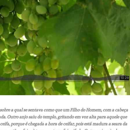
 sobre a qual se sentava como que um Filho do Homem, com a cabeça
ada. Outro anjo saiu do templo, gritando em voz alta para aquele que
ceifa, porque é chegada a hora de ceifar, pois está madura a seara da