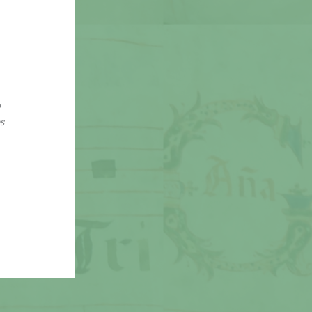
r
o
s