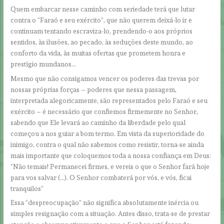
Quem embarcar nesse caminho com seriedade terá que lutar
contra o “Faraó e seu exército”, que não querem deixá-lo ir e
continuam tentando escraviza-lo, prendendo-o aos próprios
sentidos, às ilusões, ao pecado, às seduções deste mundo, ao
conforto da vida, às muitas ofertas que prometem honra e
prestígio mundanos…
Mesmo que não consigamos vencer os poderes das trevas por
nossas próprias forças – poderes que nessa passagem,
interpretada alegoricamente, são representados pelo Faraó e seu
exército – é necessário que confiemos firmemente no Senhor,
sabendo que Ele levará ao caminho da liberdade pelo qual
começou a nos guiar a bom termo. Em vista da superioridade do
inimigo, contra o qual não sabemos como resistir, torna-se ainda
mais importante que coloquemos toda a nossa confiança em Deus:
“Não temais! Permanecei firmes, e vereis o que o Senhor fará hoje
para vos salvar (…). O Senhor combaterá por vós, e vós, ficai
tranquilos”
Essa “despreocupação” não significa absolutamente inércia ou
simples resignação com a situação. Antes disso, trata-se de prestar