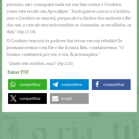
precioso, não conseguirá nada em sua luta contra o Cordeiro,
como está escrito em Apocalipse: “
Farão guerra contra o Cordeiro,
mas o Cordeiro os vencerá, porque ele é o Senhor dos senhores e Rei
dos reis, e com ele vencerão também os chamados, os escolhidos, os
fiéis.
” (Ap 17,14).
O Cordeiro vencerá os poderes das trevas em sua rebelião! Se
permanecermos com Ele e lhe formos fiéis, constataremos: “O
Senhor combaterá por vós, e vós, ficai tranquilos.”
“
Quem tem ouvidos, ouça
” (Ap 2,11).
Baixar PDF
compartilhar
compartilhar
compartilhar
compartilhar
e-mail