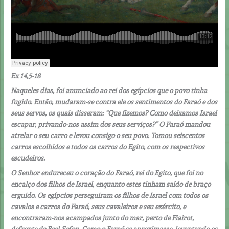
Ex 14,5-18
Naqueles dias, foi anunciado ao rei dos egípcios que o povo tinha
fugido. Então, mudaram-se contra ele os sentimentos do Faraó e dos
seus servos, os quais disseram: “Que fizemos? Como deixamos Israel
escapar, privando-nos assim dos seus serviços?” O Faraó mandou
atrelar o seu carro e levou consigo o seu povo. Tomou seiscentos
carros escolhidos e todos os carros do Egito, com os respectivos
escudeiros.
O Senhor endureceu o coração do Faraó, rei do Egito, que foi no
encalço dos filhos de Israel, enquanto estes tinham saído de braço
erguido. Os egípcios perseguiram os filhos de Israel com todos os
cavalos e carros do Faraó, seus cavaleiros e seu exército, e
encontraram-nos acampados junto do mar, perto de Fiairot,
defronte de Beel-Sefon. Como o Faraó se aproximasse, levantando os