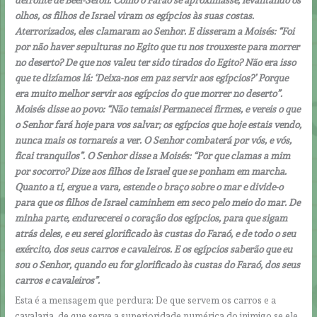
olhos, os filhos de Israel viram os egípcios às suas costas.
Aterrorizados, eles clamaram ao Senhor. E disseram a Moisés: “Foi
por não haver sepulturas no Egito que tu nos trouxeste para morrer
no deserto? De que nos valeu ter sido tirados do Egito? Não era isso
que te dizíamos lá: ‘Deixa-nos em paz servir aos egípcios?’ Porque
era muito melhor servir aos egípcios do que morrer no deserto”.
Moisés disse ao povo: “Não temais! Permanecei firmes, e vereis o que
o Senhor fará hoje para vos salvar; os egípcios que hoje estais vendo,
nunca mais os tornareis a ver. O Senhor combaterá por vós, e vós,
ficai tranquilos”. O Senhor disse a Moisés: “Por que clamas a mim
por socorro? Dize aos filhos de Israel que se ponham em marcha.
Quanto a ti, ergue a vara, estende o braço sobre o mar e divide-o
para que os filhos de Israel caminhem em seco pelo meio do mar. De
minha parte, endurecerei o coração dos egípcios, para que sigam
atrás deles, e eu serei glorificado às custas do Faraó, e de todo o seu
exército, dos seus carros e cavaleiros. E os egípcios saberão que eu
sou o Senhor, quando eu for glorificado às custas do Faraó, dos seus
carros e cavaleiros”.
Esta é a mensagem que perdura: De que servem os carros e a
cavalaria, de que serve a superioridade numérica do inimigo se ele