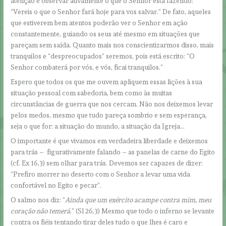
atenção e observar ativamente o que o Senhor está fazendo:
“Vereis o que o Senhor fará hoje para vos salvar.” De fato, aqueles
que estiverem bem atentos poderão ver o Senhor em ação
constantemente, guiando os seus até mesmo em situações que
pareçam sem saída. Quanto mais nos conscientizarmos disso, mais
tranquilos e “despreocupados” seremos, pois está escrito: “O
Senhor combaterá por vós, e vós, ficai tranquilos.”
Espero que todos os que me ouvem apliquem essas lições à sua
situação pessoal com sabedoria, bem como às muitas
circunstâncias de guerra que nos cercam. Não nos deixemos levar
pelos medos, mesmo que tudo pareça sombrio e sem esperança,
seja o que for: a situação do mundo, a situação da Igreja…
O importante é que vivamos em verdadeira liberdade e deixemos
para trás – figurativamente falando – as panelas de carne do Egito
(cf. Ex 16,3) sem olhar para trás. Devemos ser capazes de dizer:
“Prefiro morrer no deserto com o Senhor a levar uma vida
confortável no Egito e pecar”.
O salmo nos diz: “
Ainda que um exército acampe contra mim, meu
coração não temerá
.” (Sl 26,3) Mesmo que todo o inferno se levante
contra os fiéis tentando tirar deles tudo o que lhes é caro e