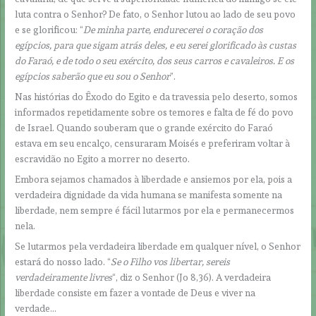
luta contra o Senhor? De fato, o Senhor lutou ao lado de seu povo
e se glorificou: “
De minha parte, endurecerei o coração dos
egípcios, para que sigam atrás deles, e eu serei glorificado às custas
do Faraó, e de todo o seu exército, dos seus carros e cavaleiros. E os
egípcios saberão que eu sou o Senhor
”.
Nas histórias do Êxodo do Egito e da travessia pelo deserto, somos
informados repetidamente sobre os temores e falta de fé do povo
de Israel. Quando souberam que o grande exército do Faraó
estava em seu encalço, censuraram Moisés e preferiram voltar à
escravidão no Egito a morrer no deserto.
Embora sejamos chamados à liberdade e ansiemos por ela, pois a
verdadeira dignidade da vida humana se manifesta somente na
liberdade, nem sempre é fácil lutarmos por ela e permanecermos
nela.
Se lutarmos pela verdadeira liberdade em qualquer nível, o Senhor
estará do nosso lado. “
Se o Filho vos libertar, sereis
verdadeiramente livres
“, diz o Senhor (Jo 8,36). A verdadeira
liberdade consiste em fazer a vontade de Deus e viver na
verdade…