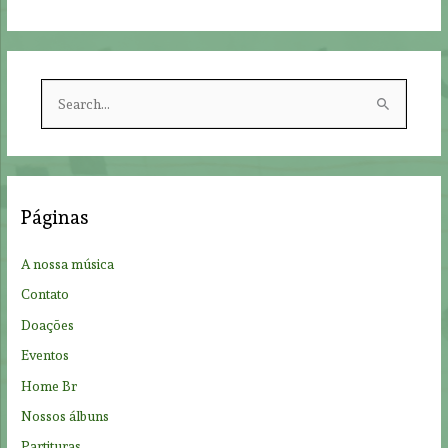
S
e
a
r
c
Páginas
h
f
A nossa música
o
Contato
r
Doações
:
Eventos
Home Br
Nossos álbuns
Partituras