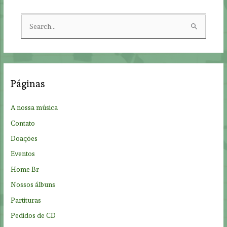
S
e
a
r
c
Páginas
h
f
A nossa música
o
Contato
r
Doações
:
Eventos
Home Br
Nossos álbuns
Partituras
Pedidos de CD