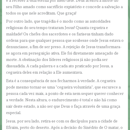
e a receber a vida eterna por meio dele. Deus aceitou a morte do
seu Filho amado como sacrifício expiatório e concede a salvação a
todos os que nele acreditam. Que graça!
Por outro lado, que tragédia é o modo como as autoridades
religiosas do seu tempo trataram Jesus! Quanta cegueira e
maldade! Os chefes dos sacerdotes e os fariseus tinham dado
ordens para que qualquer pessoa que soubesse onde Jesus estava o
denunciasse, a fim de ser preso. A rejeição de Jesus transformara-
se agora em perseguição ativa. Ele foi diretamente ameaçado de
morte. A obstinação dos líderes religiosos já não podia ser
dissuadida. A cada palavra e a cada ato praticado por Jesus, a
cegueira deles em relação a Ele aumentava.
Esta é a consequência de nos fecharmos à verdade. A cegueira
pode mesmo tornar-se uma “cegueira voluntária”, que escurece a
pessoa cada vez mais, a ponto de esta nem sequer querer conhecer
a verdade. Nesta altura, o endurecimento é total e não há como
sair deste estado, a não ser que Deus o faça através de uma graça
especial.
Jesus, por seu lado, retira-se com os discípulos para a cidade de
Efraim, perto do deserto. Após a decisão do Sinédrio de O matar, o