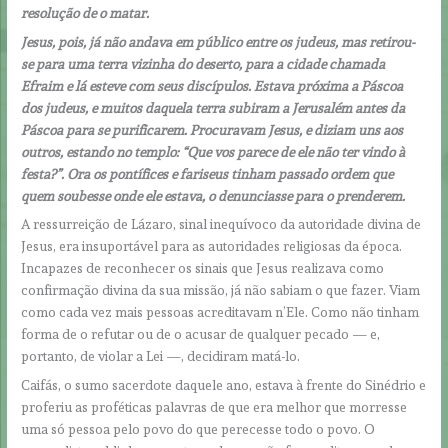
resolução de o matar.
Jesus, pois, já não andava em público entre os judeus, mas retirou-
se para uma terra vizinha do deserto, para a cidade chamada
Efraim e lá esteve com seus discípulos. Estava próxima a Páscoa
dos judeus, e muitos daquela terra subiram a Jerusalém antes da
Páscoa para se purificarem. Procuravam Jesus, e diziam uns aos
outros, estando no templo: “Que vos parece de ele não ter vindo à
festa?”. Ora os pontífices e fariseus tinham passado ordem que
quem soubesse onde ele estava, o denunciasse para o prenderem.
A ressurreição de Lázaro, sinal inequívoco da autoridade divina de
Jesus, era insuportável para as autoridades religiosas da época.
Incapazes de reconhecer os sinais que Jesus realizava como
confirmação divina da sua missão, já não sabiam o que fazer. Viam
como cada vez mais pessoas acreditavam n’Ele. Como não tinham
forma de o refutar ou de o acusar de qualquer pecado — e,
portanto, de violar a Lei —, decidiram matá-lo.
Caifás, o sumo sacerdote daquele ano, estava à frente do Sinédrio e
proferiu as proféticas palavras de que era melhor que morresse
uma só pessoa pelo povo do que perecesse todo o povo. O