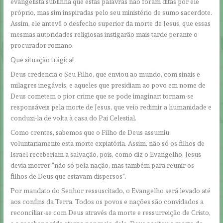
evangelista sublinha que estas palavras não foram ditas por ele
próprio, mas sim inspiradas pelo seu ministério de sumo sacerdote.
Assim, ele antevê o desfecho superior da morte de Jesus, que essas
mesmas autoridades religiosas instigarão mais tarde perante o
procurador romano.
Que situação trágica!
Deus credencia o Seu Filho, que enviou ao mundo, com sinais e
milagres inegáveis, e aqueles que presidiam ao povo em nome de
Deus cometem o pior crime que se pode imaginar: tornam-se
responsáveis pela morte de Jesus, que veio redimir a humanidade e
conduzi-la de volta à casa do Pai Celestial.
Como crentes, sabemos que o Filho de Deus assumiu
voluntariamente esta morte expiatória. Assim, não só os filhos de
Israel receberiam a salvação, pois, como diz o Evangelho, Jesus
devia morrer “não só pela nação, mas também para reunir os
filhos de Deus que estavam dispersos”.
Por mandato do Senhor ressuscitado, o Evangelho será levado até
aos confins da Terra. Todos os povos e nações são convidados a
reconciliar-se com Deus através da morte e ressurreição de Cristo,