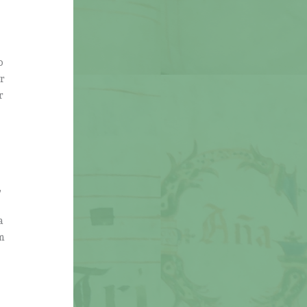
o
r
r
,
a
m