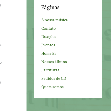
c
s
Páginas
h
f
A nossa música
o
Contato
r
Doações
:
a
Eventos
Home Br
s
Nossos álbuns
 o
Partituras
Pedidos de CD
e
Quem somos
e