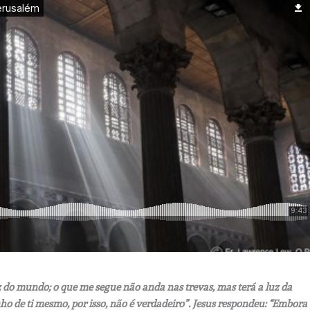
uz do mundo; o que me segue não anda nas trevas, mas terá a luz da
nho de ti mesmo, por isso, não é verdadeiro”. Jesus respondeu: “Embora