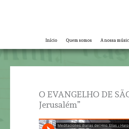
Skip
to
content
Início
Quem somos
A nossa músi
O EVANGELHO DE SÃO J
Jerusalém”