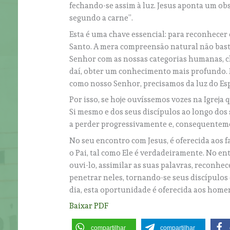
fechando-se assim à luz. Jesus aponta um ob
segundo a carne”.
Esta é uma chave essencial: para reconhecer 
Santo. A mera compreensão natural não bast
Senhor com as nossas categorias humanas, ch
daí, obter um conhecimento mais profundo. 
como nosso Senhor, precisamos da luz do Espír
Por isso, se hoje ouvíssemos vozes na Igrej
Si mesmo e dos seus discípulos ao longo dos s
a perder progressivamente e, consequenteme
No seu encontro com Jesus, é oferecida aos f
o Pai, tal como Ele é verdadeiramente. No en
ouvi-lo, assimilar as suas palavras, reconhec
penetrar neles, tornando-se seus discípulos
dia, esta oportunidade é oferecida aos homen
Baixar PDF
compartilhar
compartilhar