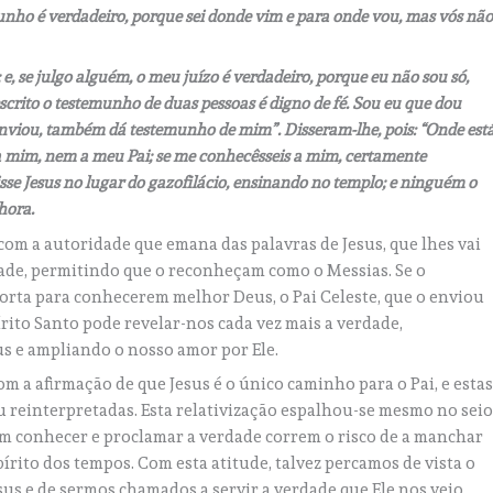
ho é verdadeiro, porque sei donde vim e para onde vou, mas vós nã
e, se julgo alguém, o meu juízo é verdadeiro, porque eu não sou só,
escrito o testemunho de duas pessoas é digno de fé. Sou eu que dou
viou, também dá testemunho de mim”. Disseram-lhe, pois: “Onde est
 a mim, nem a meu Pai; se me conhecêsseis a mim, certamente
sse Jesus no lugar do gazofilácio, ensinando no templo; e ninguém o
hora.
om a autoridade que emana das palavras de Jesus, que lhes vai
dade, permitindo que o reconheçam como o Messias. Se o
orta para conhecerem melhor Deus, o Pai Celeste, que o enviou
rito Santo pode revelar-nos cada vez mais a verdade,
 e ampliando o nosso amor por Ele.
m a afirmação de que Jesus é o único caminho para o Pai, e esta
u reinterpretadas. Esta relativização espalhou-se mesmo no sei
iam conhecer e proclamar a verdade correm o risco de a manchar
rito dos tempos. Com esta atitude, talvez percamos de vista o
sus e de sermos chamados a servir a verdade que Ele nos veio