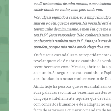
eu dê testemunho de mim mesmo, o meu testemun
sabeis donde eu venho, nem para onde vou.
Vós julgais segundo a carne, eu a ninguém julgo; 
mas eu e o Pai, que me enviou. Na vossa lei está 
testemunho de mim mesmo, e meu Pai, que me en
teu Pai?”. Jesus respondeu: “Não conheceis nem
conheceríeis também meu Pai”. Estas palavras di
prendeu, porque não tinha ainda chegado a sua 
Os fariseus escandalizam-se repetidamente c
revelar quem ele é e abrir o caminho da ver
reconhecessem como Messias, abrir-se-ia a p
ao mundo. Se seguirmos este caminho, o Espí
aprofundando o nosso conhecimento de Deus
Ainda hoje há pessoas que se escandalizam co
suas palavras são muitas vezes não aceites o
da Igreja e, infelizmente, aqueles que dever
com conceitos humanos e de a adaptar ao espí
facto de estarmos a cumprir o mandato de Je