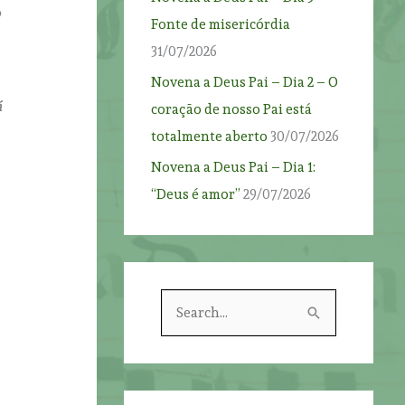
o
Fonte de misericórdia
31/07/2026
Novena a Deus Pai – Dia 2 – O
á
coração de nosso Pai está
totalmente aberto
30/07/2026
Novena a Deus Pai – Dia 1:
“Deus é amor”
29/07/2026
S
s
e
o
a
r