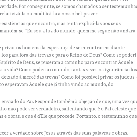
a verdade. Por conseguinte, se somos chamados a ser testemunha
relativizá-la ou modificá-la a nosso bel-prazer.
resistências que encontra, mas tenta explicá-las aos seus
e mantém-se: “Eu sou a luz do mundo; quem me segue não andará
e privar os homens da esperança de se encontrarem diante
os para fora das trevas e para o Reino de Deus? Como se poderi
Espírito de Deus, se puseram a caminho para encontrar Aquele
a a vida? Como poderia o mundo, tantas vezes na ignorância do
e deixado à mercê das trevas? Como foi possível privar os judeus,
to esperavam Aquele que já tinha vindo ao mundo, do
 o enviado do Pai. Responde também à objeção de que, uma vez qu
ho não pode ser verdadeiro, salientando que é o Pai celeste que
s e obras, e que é d’Ele que procede. Portanto, o testemunho qu
cer a verdade sobre Jesus através das suas palavras e obras,