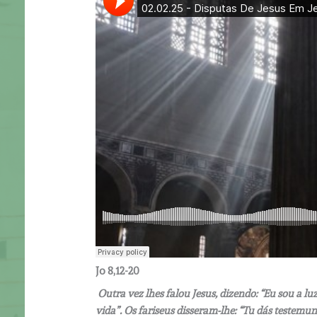
Jo 8,12-20
Outra vez lhes falou Jesus, dizendo: “Eu sou a l
vida”. Os fariseus disseram-lhe: “Tu dás testemu