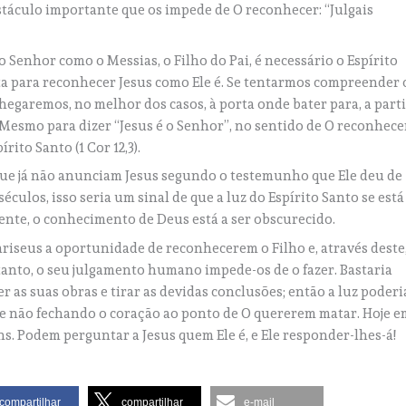
stáculo importante que os impede de O reconhecer: “Julgais
o Senhor como o Messias, o Filho do Pai, é necessário o Espírito
a para reconhecer Jesus como Ele é. Se tentarmos compreender 
egaremos, no melhor dos casos, à porta onde bater para, a parti
Mesmo para dizer “Jesus é o Senhor”, no sentido de O reconhece
ito Santo (1 Cor 12,3).
a que já não anunciam Jesus segundo o testemunho que Ele deu de
éculos, isso seria um sinal de que a luz do Espírito Santo se está
nte, o conhecimento de Deus está a ser obscurecido.
ariseus a oportunidade de reconhecerem o Filho e, através deste
tanto, o seu julgamento humano impede-os de o fazer. Bastaria
er as suas obras e tirar as devidas conclusões; então a luz poderi
 e não fechando o coração ao ponto de O quererem matar. Hoje e
s. Podem perguntar a Jesus quem Ele é, e Ele responder-lhes-á!
compartilhar
compartilhar
e-mail