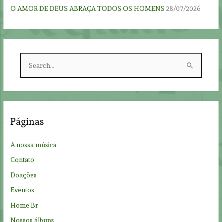
O AMOR DE DEUS ABRAÇA TODOS OS HOMENS
28/07/2026
S
e
a
r
c
Páginas
h
f
A nossa música
o
Contato
r
Doações
:
Eventos
Home Br
Nossos álbuns