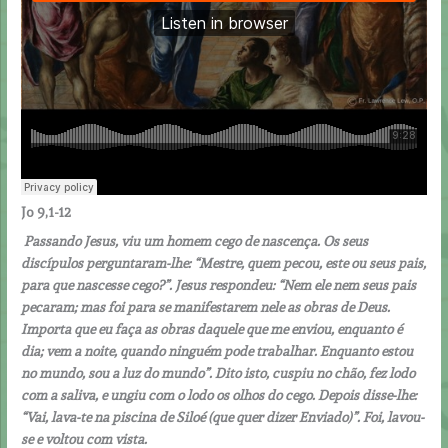
Jo 9,1-12
Passando Jesus, viu um homem cego de nascença. Os seus
discípulos perguntaram-lhe: “Mestre, quem pecou, este ou seus pais,
para que nascesse cego?”. Jesus respondeu: “Nem ele nem seus pais
pecaram; mas foi para se manifestarem nele as obras de Deus.
Importa que eu faça as obras daquele que me enviou, enquanto é
dia; vem a noite, quando ninguém pode trabalhar. Enquanto estou
no mundo, sou a luz do mundo”. Dito isto, cuspiu no chão, fez lodo
com a saliva, e ungiu com o lodo os olhos do cego. Depois disse-lhe:
“Vai, lava-te na piscina de Siloé (que quer dizer Enviado)”. Foi, lavou-
se e voltou com vista.