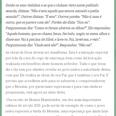
Então os seus vizinhos e os que o tinham visto antes pedindo
esmola, diziam: “Não é este aquele que estava sentado e pedia
esmola?”. Outros diziam: “É este”. Outros porém: “Não é, mas é
outro, que se parece com ele”. Porém ele dizia: “Sou eu”.
Perguntaram-lhe: “Como te foram abertos os olhos?”. Ele respondeu:
“Aquele homem, que se chama Jesus, fez lodo, ungiu os meus olhos e
disse-me: Vai à piscina de Siloé, e lava-te. Fui, lavei-me, e vejo”.
Perguntaram-lhe: “Onde está ele?”. Respondeu: “Não sei”.
As obras de Deus devem ser manifestas. Esta é a intenção especial
por trás da cura do cego de nascença, bem como da boa ação
realizada em benefício deste homem sofredor. Tudo o que Jesus
diz e faz tem por objetivo revelar ao povo judeu a autoridade divina
com que Ele realiza as obras do seu Pai, que é também o seu Pai. É
preciso que acreditem nele para se salvarem e compreenderem
que o Messias, por quem tanto esperaram e para cuja vinda se
prepararam, está agora no meio deles.
Um escrito de Moisés Maimônides, um dos mais importantes
rabinos do século XIII, pode servir de exemplo de como o povo
judeu esperava a vinda do Messias, uma esperança que ainda hoje