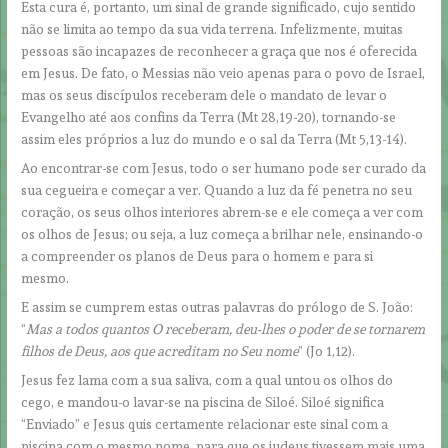
Esta cura é, portanto, um sinal de grande significado, cujo sentido
não se limita ao tempo da sua vida terrena. Infelizmente, muitas
pessoas são incapazes de reconhecer a graça que nos é oferecida
em Jesus. De fato, o Messias não veio apenas para o povo de Israel,
mas os seus discípulos receberam dele o mandato de levar o
Evangelho até aos confins da Terra (Mt 28,19-20), tornando-se
assim eles próprios a luz do mundo e o sal da Terra (Mt 5,13-14).
Ao encontrar-se com Jesus, todo o ser humano pode ser curado da
sua cegueira e começar a ver. Quando a luz da fé penetra no seu
coração, os seus olhos interiores abrem-se e ele começa a ver com
os olhos de Jesus; ou seja, a luz começa a brilhar nele, ensinando-o
a compreender os planos de Deus para o homem e para si
mesmo.
E assim se cumprem estas outras palavras do prólogo de S. João:
“
Mas a todos quantos O receberam, deu-lhes o poder de se tornarem
filhos de Deus, aos que acreditam no Seu nome
” (Jo 1,12).
Jesus fez lama com a sua saliva, com a qual untou os olhos do
cego, e mandou-o lavar-se na piscina de Siloé. Siloé significa
“Enviado” e Jesus quis certamente relacionar este sinal com a
piscina com o mesmo nome, para que os judeus tivessem mais uma