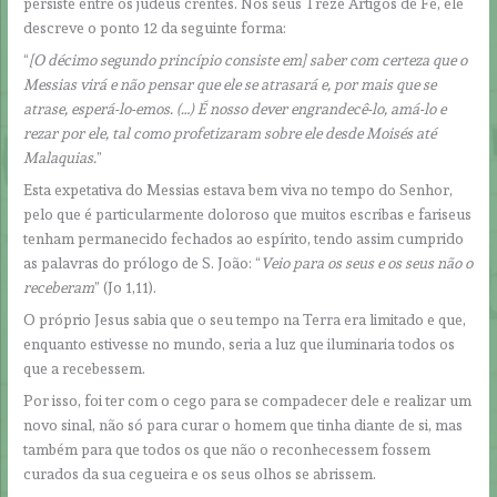
persiste entre os judeus crentes. Nos seus Treze Artigos de Fé, ele
descreve o ponto 12 da seguinte forma:
“
[O décimo segundo princípio consiste em] saber com certeza que o
Messias virá e não pensar que ele se atrasará e, por mais que se
atrase, esperá-lo-emos. (…) É nosso dever engrandecê-lo, amá-lo e
rezar por ele, tal como profetizaram sobre ele desde Moisés até
Malaquias.
”
Esta expetativa do Messias estava bem viva no tempo do Senhor,
pelo que é particularmente doloroso que muitos escribas e fariseus
tenham permanecido fechados ao espírito, tendo assim cumprido
as palavras do prólogo de S. João: “
Veio para os seus e os seus não o
receberam
” (Jo 1,11).
O próprio Jesus sabia que o seu tempo na Terra era limitado e que,
enquanto estivesse no mundo, seria a luz que iluminaria todos os
que a recebessem.
Por isso, foi ter com o cego para se compadecer dele e realizar um
novo sinal, não só para curar o homem que tinha diante de si, mas
também para que todos os que não o reconhecessem fossem
curados da sua cegueira e os seus olhos se abrissem.