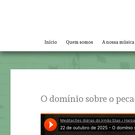
Skip
to
content
Início
Quem somos
A nossa música
O domínio sobre o pec