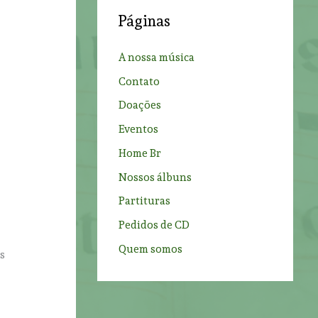
c
Páginas
h
f
A nossa música
a
o
Contato
r
Doações
:
Eventos
Home Br
Nossos álbuns
Partituras
Pedidos de CD
Quem somos
s