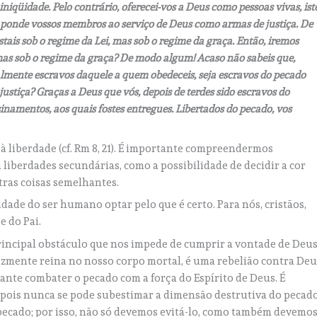
qüidade. Pelo contrário, oferecei-vos a Deus como pessoas vivas, ist
e ponde vossos membros ao serviço de Deus como armas de justiça. De
stais sob o regime da Lei, mas sob o regime da graça. Então, iremos
mas sob o regime da graça? De modo algum! Acaso não sabeis que,
lmente escravos daquele a quem obedeceis, seja escravos do pecado
justiça? Graças a Deus que vós, depois de terdes sido escravos do
sinamentos, aos quais fostes entregues. Libertados do pecado, vos
 liberdade (cf. Rm 8, 21). É importante compreendermos
liberdades secundárias, como a possibilidade de decidir a cor
tras coisas semelhantes.
idade do ser humano optar pelo que é certo. Para nós, cristãos,
e do Pai.
principal obstáculo que nos impede de cumprir a vontade de Deus
izmente reina no nosso corpo mortal, é uma rebelião contra Deu
tante combater o pecado com a força do Espírito de Deus. É
 pois nunca se pode subestimar a dimensão destrutiva do pecado
ecado; por isso, não só devemos evitá-lo, como também devemo