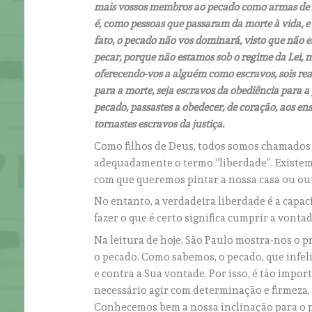
mais vossos membros ao pecado como armas de ini
é, como pessoas que passaram da morte à vida, 
fato, o pecado não vos dominará, visto que não e
pecar, porque não estamos sob o regime da Lei, 
oferecendo-vos a alguém como escravos, sois rea
para a morte, seja escravos da obediência para a 
pecado, passastes a obedecer, de coração, aos en
tornastes escravos da justiça.
Como filhos de Deus, todos somos chamados à
adequadamente o termo “liberdade”. Existem 
com que queremos pintar a nossa casa ou ou
No entanto, a verdadeira liberdade é a capac
fazer o que é certo significa cumprir a vontad
Na leitura de hoje, São Paulo mostra-nos o 
o pecado. Como sabemos, o pecado, que infel
e contra a Sua vontade. Por isso, é tão impor
necessário agir com determinação e firmeza,
Conhecemos bem a nossa inclinação para o p