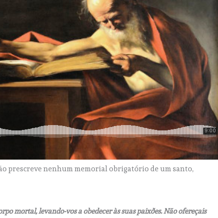
não prescreve nenhum memorial obrigatório de um santo,
rpo mortal, levando-vos a obedecer às suas paixðes. Não ofereçais