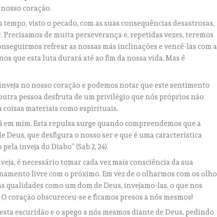
 nosso coração.
u tempo, visto o pecado, com as suas consequências desastrosas,
r. Precisamos de muita perseverança e, repetidas vezes, teremos
onseguirmos refrear as nossas más inclinações e vencê-las com 
os que esta luta durará até ao fim da nossa vida. Mas é
inveja no nosso coração e podemos notar que este sentimento
utra pessoa desfruta de um privilégio que nós próprios não
a coisas materiais como espirituais.
e há em mim. Esta repulsa surge quando compreendemos que a
e Deus, que desfigura o nosso ser e que é uma característica
ela inveja do Diabo” (Sab 2, 24).
nveja, é necessário tomar cada vez mais consciência da sua
namento livre com o próximo. Em vez de o olharmos com os olho
as qualidades como um dom de Deus, invejamo-las, o que nos
. O coração obscureceu-se e ficamos presos a nós mesmos!
esta escuridão e o apego a nós mesmos diante de Deus, pedindo