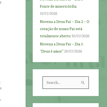
o
Fonte de misericórdia
31/07/2026
Novena a Deus Pai – Dia 2 – O
coração de nosso Pai está
totalmente aberto
30/07/2026
Novena a Deus Pai – Dia 1:
“Deus é amor”
29/07/2026
S
:
e
s
a
.
r
s