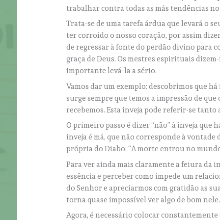
trabalhar contra todas as más tendências no
Trata-se de uma tarefa árdua que levará o se
ter corroído o nosso coração, por assim dize
de regressar à fonte do perdão divino para c
graça de Deus. Os mestres espirituais dizem-n
importante levá-la a sério.
Vamos dar um exemplo: descobrimos que há 
surge sempre que temos a impressão de que o
recebemos. Esta inveja pode referir-se tanto 
O primeiro passo é dizer “não” à inveja qu
inveja é má, que não corresponde à vontade d
própria do Diabo: “A morte entrou no mundo p
Para ver ainda mais claramente a feiura da i
essência e perceber como impede um relacio
do Senhor e apreciarmos com gratidão as su
torna quase impossível ver algo de bom nele
Agora, é necessário colocar constantemente 