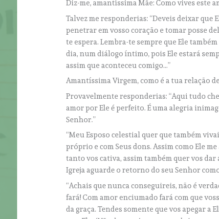
Diz-me, amantíssima Mãe: Como vives este a
Talvez me responderias: “Deveis deixar que 
penetrar em vosso coração e tomar posse dele
te espera. Lembra-te sempre que Ele também e
dia, num diálogo íntimo, pois Ele estará semp
assim que aconteceu comigo…”
Amantíssima Virgem, como é a tua relação d
Provavelmente responderias: “Aqui tudo che
amor por Ele é perfeito. É uma alegria inima
Senhor.”
“Meu Esposo celestial quer que também vivai
próprio e com Seus dons. Assim como Ele me
tanto vos cativa, assim também quer vos dar a
Igreja aguarde o retorno do seu Senhor co
“Achais que nunca conseguireis, não é verdad
fará! Com amor enciumado fará com que voss
da graça. Tendes somente que vos apegar a E