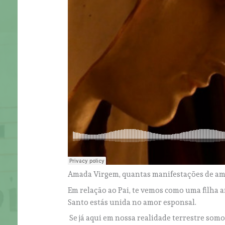
Amada Virgem, quantas manifestações de am
Em relação ao Pai, te vemos como uma filha am
Santo estás unida no amor esponsal.
Se já aqui em nossa realidade terrestre so