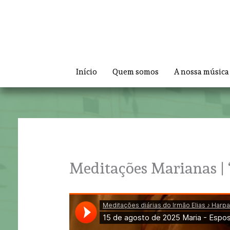
Skip
to
content
Início
Quem somos
A nossa música
Meditações Marianas | 