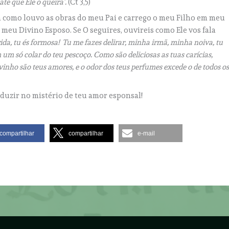
té que Ele o queira’.
(Ct 3,5)
im como louvo as obras do meu Pai e carrego o meu Filho em meu
meu Divino Esposo. Se O seguires, ouvireis como Ele vos fala
ida, tu és formosa! Tu me fazes delirar, minha irmã, minha noiva, tu
 um só colar do teu pescoço. Como são deliciosas as tuas carícias,
inho são teus amores, e o odor dos teus perfumes excede o de todos o
duzir no mistério de teu amor esponsal!
compartilhar
compartilhar
e-mail