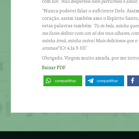
com Ele:
‘Não desperteis nem perturbeis o amor, a
“Nunca poderei falar o suficiente Dele. Ass
coração, assim também amo o Espírito Santo, 
estas palavras também:
‘Tu és bela, minha quer
me fazes delirar com um só dos teus olhares, com
minha irmã, minha noiva! Mais deliciosos que o v
aromas!’
(Ct 4,1a.9-10)”
Obrigado, Virgem muito amada, por me intro
Baixar PDF
compartilhar
compartilhar