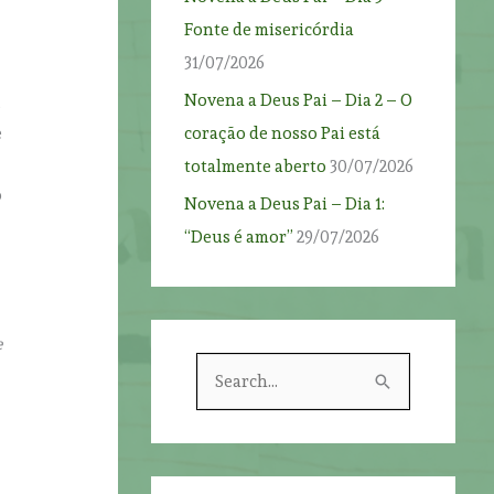
Fonte de misericórdia
31/07/2026
Novena a Deus Pai – Dia 2 – O
e
coração de nosso Pai está
e
totalmente aberto
30/07/2026
o
Novena a Deus Pai – Dia 1:
“Deus é amor”
29/07/2026
e
S
e
a
r