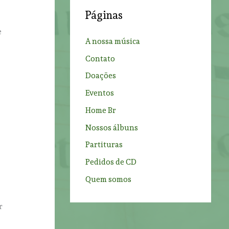
c
Páginas
h
e
f
A nossa música
a
o
Contato
r
Doações
:
Eventos
Home Br
Nossos álbuns
Partituras
Pedidos de CD
Quem somos
r