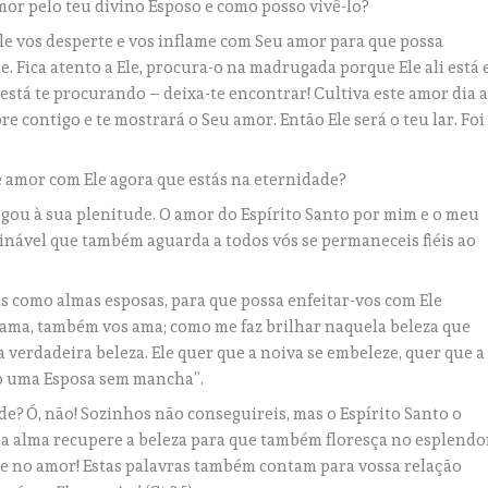
mor pelo teu divino Esposo e como posso vivê-lo?
Ele vos desperte e vos inflame com Seu amor para que possa
. Fica atento a Ele, procura-o na madrugada porque Ele ali está 
stá te procurando – deixa-te encontrar! Cultiva este amor dia 
re contigo e te mostrará o Seu amor. Então Ele será o teu lar. Foi
e amor com Ele agora que estás na eternidade?
gou à sua plenitude. O amor do Espírito Santo por mim e o meu
ginável que também aguarda a todos vós se permaneceis fiéis ao
s como almas esposas, para que possa enfeitar-vos com Ele
 ama, também vos ama; como me faz brilhar naquela beleza que
 verdadeira beleza. Ele quer que a noiva se embeleze, quer que a
mo uma Esposa sem mancha”.
e? Ó, não! Sozinhos não conseguireis, mas o Espírito Santo o
a alma recupere a beleza para que também floresça no esplendo
le no amor! Estas palavras também contam para vossa relação