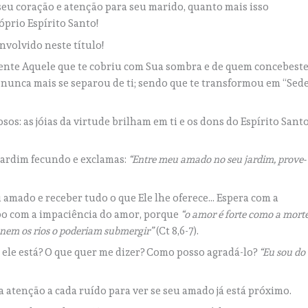
seu coração e atenção para seu marido, quanto mais isso
róprio Espírito Santo!
nvolvido neste título!
ente Aquele que te cobriu com Sua sombra e de quem concebest
oso nunca mais se separou de ti; sendo que te transformou em “Sed
sos: as jóias da virtude brilham em ti e os dons do Espírito Sant
jardim fecundo e exclamas:
“Entre meu amado no seu jardim, prove-
 amado e receber tudo o que Ele lhe oferece… Espera com a
o com a impaciência do amor, porque
“o amor é forte como a mort
 nem os rios o poderiam submergir”
(Ct 8,6-7).
ele está? O que quer me dizer? Como posso agradá-lo?
“Eu sou do
a atenção a cada ruído para ver se seu amado já está próximo.