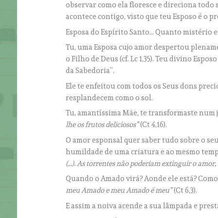
observar como ela floresce e direciona todo 
acontece contigo, visto que teu Esposo é o p
Esposa do Espírito Santo… Quanto mistério e
Tu, uma Esposa cujo amor despertou plenam
o Filho de Deus (cf. Lc 1,35). Teu divino Esp
da Sabedoria”.
Ele te enfeitou com todos os Seus dons precio
resplandecem como o sol.
Tu, amantíssima Mãe, te transformaste num 
lhe os frutos deliciosos”
(Ct 4,16).
O amor esponsal quer saber tudo sobre o seu
humildade de uma criatura e ao mesmo temp
(…).
As torrentes não poderiam extinguir o amor,
Quando o Amado virá? Aonde ele está? Como 
meu Amado e meu Amado é meu”
(Ct 6,3).
E assim a noiva acende a sua lâmpada e prest