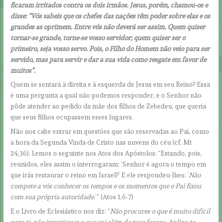
ficaram irritados contra os dois irmãos. Jesus, porém, chamou-os e
disse: “Vós sabeis que os chefes das nações têm poder sobre elas e os
grandes as oprimem. Entre vós não deverá ser assim. Quem quiser
tornar-se grande, torne-se vosso servidor; quem quiser ser o
primeiro, seja vosso servo. Pois, o Filho do Homem não veio para ser
servido, mas para servir e dar a sua vida como resgate em favor de
muitos”.
Quem se sentará à direita e à esquerda de Jesus em seu Reino? Essa
é uma pergunta a qual não podemos responder, e o Senhor não
pôde atender ao pedido da mãe dos filhos de Zebedeu, que queria
que seus filhos ocupassem esses lugares.
Não nos cabe entrar em questões que são reservadas ao Pai, como
a hora da Segunda Vinda de Cristo nas nuvens do céu (cf. Mt
24,36). Lemos o seguinte nos Atos dos Apóstolos: “Estando, pois,
reunidos, eles assim o interrogaram: ‘Senhor é agora o tempo em
que irás restaurar o reino em Israel?’ E ele respondeu-lhes: ‘
Não
compete a vós conhecer os tempos e os momentos que o Pai fixou
com sua própria autoridade.
’” (Atos 1,6-7)
E o Livro de Eclesiástico nos diz: “
Não procures o que é muito difícil