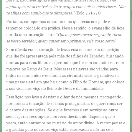
para ti, não investigues o que vai além de tuas forças. Aplica-te
àquilo que te é acessível e não te ocupes com coisas misteriosas. Não
te aflijas com aquilo que te ultrapassa.”
(Eclo 3,21-23a).
Portanto, coloquemos nosso foco no que Jesus nos pede e
tentemos colocá-lo em prática. Nesse sentido, o evangelho de hoje
nos dá uma instrução clara: “
Quem quiser tornar-se grande, torne-
se vosso servidor; quem quiser ser o primeiro, seja vosso servo
.”
Sem dúvida essa exortação de Jesus está no contexto da petição
que lhe foi apresentada pela mãe dos filhos de Zebedeu, buscando
honras para seus filhos e esperando que fossem contados entre os
maiores no Reino de Deus. Mas essas palavras são válidas para
todos os momentos e em todas as circunstâncias: a grandeza de
uma pessoa está em que haja como o Filho do Homem, que coloca
a sua vida a serviço do Reino de Deus e da humanidade.
Essa lição nos leva a desviar o olhar de nós mesmos, protegendo-
nos contra a tentação de sermos protagonistas; de querermos ser
o centro das atenções. Se o que fazemos é em serviço ao outro,
sem esperar recompensa ou reconhecimento daqueles que o
veem, então entramos no mistério do amor divino. A recompensa e
a gratidão pelo nosso serviço estão reservadas a nós no céu!