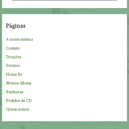
a
r
c
Páginas
h
f
A nossa música
o
Contato
r
Doações
:
Eventos
Home Br
Nossos álbuns
Partituras
Pedidos de CD
Quem somos