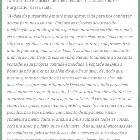
consolo. São Francisco de Sales resume o “Tratado sobre o
Purgatório” dessa santa:
“A ideia do purgatório é muito mais apropriada para nos confortar
do que para nos assustar. Embora as tristezas do estado de
purificação sejam tão grandes que nem mesmo os sofrimentos mais
extremos desta vida possam se comparar a elas, as delícias internas
são tão magníficas que nenhuma bem-aventurança ou prazer deste
mundo pode se igualar a elas. Pois: 1) as almas estão em constante
unificação com Deus; 2) elas se submeteram totalmente à Sua santa
vontade, e sua própria vontade é moldada à vontade de Deus a
ponto de não querer nada além do que Deus quer, de modo que,
mesmo que os portões do céu estivessem abertos para elas, não
ousariam se apresentar diante de Deus enquanto ainda percebem
em si mesmas traços de pecado; 3) eles se purificam lá voluntária e
amorosamente, apenas para agradar a Deus; 4) eles querem estar lá
como Deus quiser e pelo tempo que Ele quiser; 5) não cometem mais
pecados; não têm o menor movimento de impaciência nem
cometem a menor falta; 6) amam a Deus acima de todas as coisas,
com um amor perfeito, puro e altruísta; 7) as almas abençoadas são
consoladas ali pelos anjos; 8) elas têm a certeza de sua salvação e
vivem em uma esperança que nunca mais decepcionará suas