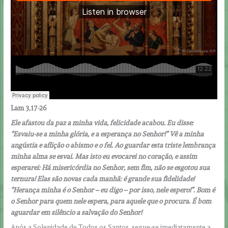
Lam 3,17-26
Ele afastou da paz a minha vida, felicidade acabou. Eu disse:
“Esvaiu-se a minha glória, e a esperança no Senhor!” Vê a minha
angústia e aflição o abismo e o fel. Ao guardar esta triste lembrança
minha alma se esvai. Mas isto eu evocarei no coração, e assim
esperarei: Há misericórdia no Senhor, sem fim, não se esgotou sua
ternura! Elas são novas cada manhã: é grande sua fidelidade!
“Herança minha é o Senhor – eu digo – por isso, nele espero!”. Bom é
o Senhor para quem nele espera, para aquele que o procura. É bom
aguardar em silêncio a salvação do Senhor!
Após a Solenidade de Todos os Santos, segue-se imediatamente a