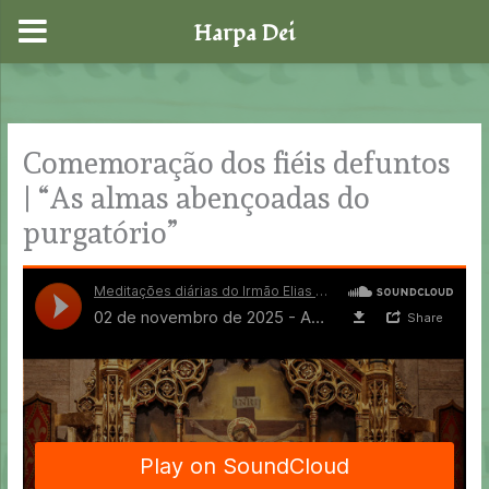
Harpa Dei
Skip
to
content
Comemoração dos fiéis defuntos
| “As almas abençoadas do
purgatório”