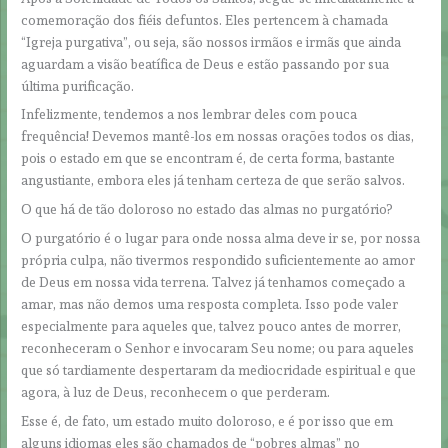
comemoração dos fiéis defuntos. Eles pertencem à chamada
“Igreja purgativa”, ou seja, são nossos irmãos e irmãs que ainda
aguardam a visão beatífica de Deus e estão passando por sua
última purificação.
Infelizmente, tendemos a nos lembrar deles com pouca
frequência! Devemos mantê-los em nossas orações todos os dias,
pois o estado em que se encontram é, de certa forma, bastante
angustiante, embora eles já tenham certeza de que serão salvos.
O que há de tão doloroso no estado das almas no purgatório?
O purgatório é o lugar para onde nossa alma deve ir se, por nossa
própria culpa, não tivermos respondido suficientemente ao amor
de Deus em nossa vida terrena. Talvez já tenhamos começado a
amar, mas não demos uma resposta completa. Isso pode valer
especialmente para aqueles que, talvez pouco antes de morrer,
reconheceram o Senhor e invocaram Seu nome; ou para aqueles
que só tardiamente despertaram da mediocridade espiritual e que
agora, à luz de Deus, reconhecem o que perderam.
Esse é, de fato, um estado muito doloroso, e é por isso que em
alguns idiomas eles são chamados de “pobres almas” no