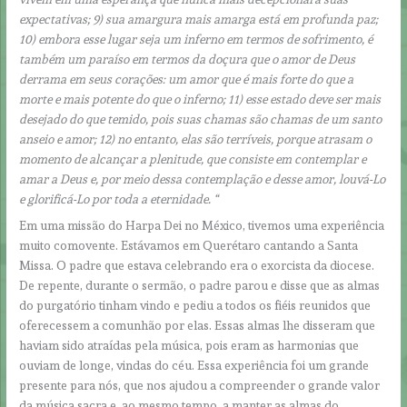
expectativas; 9) sua amargura mais amarga está em profunda paz;
10) embora esse lugar seja um inferno em termos de sofrimento, é
também um paraíso em termos da doçura que o amor de Deus
derrama em seus corações: um amor que é mais forte do que a
morte e mais potente do que o inferno; 11) esse estado deve ser mais
desejado do que temido, pois suas chamas são chamas de um santo
anseio e amor; 12) no entanto, elas são terríveis, porque atrasam o
momento de alcançar a plenitude, que consiste em contemplar e
amar a Deus e, por meio dessa contemplação e desse amor, louvá-Lo
e glorificá-Lo por toda a eternidade. “
Em uma missão do Harpa Dei no México, tivemos uma experiência
muito comovente. Estávamos em Querétaro cantando a Santa
Missa. O padre que estava celebrando era o exorcista da diocese.
De repente, durante o sermão, o padre parou e disse que as almas
do purgatório tinham vindo e pediu a todos os fiéis reunidos que
oferecessem a comunhão por elas. Essas almas lhe disseram que
haviam sido atraídas pela música, pois eram as harmonias que
ouviam de longe, vindas do céu. Essa experiência foi um grande
presente para nós, que nos ajudou a compreender o grande valor
da música sacra e, ao mesmo tempo, a manter as almas do