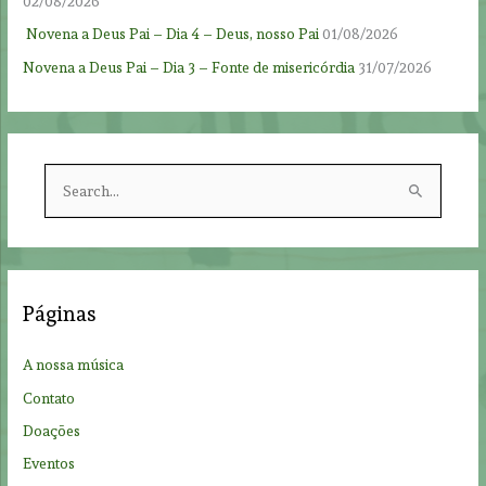
02/08/2026
Novena a Deus Pai – Dia 4 – Deus, nosso Pai
01/08/2026
Novena a Deus Pai – Dia 3 – Fonte de misericórdia
31/07/2026
S
e
a
r
c
Páginas
h
f
A nossa música
o
Contato
r
Doações
:
Eventos