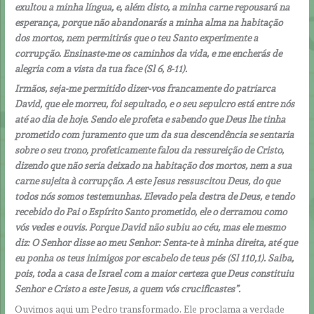
exultou a minha língua, e, além disto, a minha carne repousará na
esperança, porque não abandonarás a minha alma na habitação
dos mortos, nem permitirás que o teu Santo experimente a
corrupção. Ensinaste-me os caminhos da vida, e me encherás de
alegria com a vista da tua face (Sl 6, 8-11).
Irmãos, seja-me permitido dizer-vos francamente do patriarca
David, que ele morreu, foi sepultado, e o seu sepulcro está entre nós
até ao dia de hoje. Sendo ele profeta e sabendo que Deus lhe tinha
prometido com juramento que um da sua descendência se sentaria
sobre o seu trono, profeticamente falou da ressureição de Cristo,
dizendo que não seria deixado na habitação dos mortos, nem a sua
carne sujeita à corrupção. A este Jesus ressuscitou Deus, do que
todos nós somos testemunhas. Elevado pela destra de Deus, e tendo
recebido do Pai o Espírito Santo prometido, ele o derramou como
vós vedes e ouvis. Porque David não subiu ao céu, mas ele mesmo
diz: O Senhor disse ao meu Senhor: Senta-te à minha direita, até que
eu ponha os teus inimigos por escabelo de teus pés (Sl 110,1). Saiba,
pois, toda a casa de Israel com a maior certeza que Deus constituiu
Senhor e Cristo a este Jesus, a quem vós crucificastes”.
Ouvimos aqui um Pedro transformado. Ele proclama a verdade