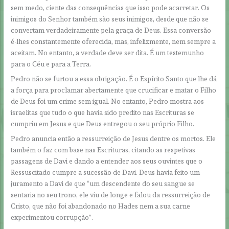
sem medo, ciente das consequências que isso pode acarretar. Os
inimigos do Senhor também são seus inimigos, desde que não se
convertam verdadeiramente pela graça de Deus. Essa conversão
é-lhes constantemente oferecida, mas, infelizmente, nem sempre a
aceitam. No entanto, a verdade deve ser dita. É um testemunho
para o Céu e para a Terra.
Pedro não se furtou a essa obrigação. É o Espírito Santo que lhe dá
a força para proclamar abertamente que crucificar e matar o Filho
de Deus foi um crime sem igual. No entanto, Pedro mostra aos
israelitas que tudo o que havia sido predito nas Escrituras se
cumpriu em Jesus e que Deus entregou o seu próprio Filho.
Pedro anuncia então a ressurreição de Jesus dentre os mortos. Ele
também o faz com base nas Escrituras, citando as respetivas
passagens de Davi e dando a entender aos seus ouvintes que o
Ressuscitado cumpre a sucessão de Davi. Deus havia feito um
juramento a Davi de que “um descendente do seu sangue se
sentaria no seu trono, ele viu de longe e falou da ressurreição de
Cristo, que não foi abandonado no Hades nem a sua carne
experimentou corrupção”.